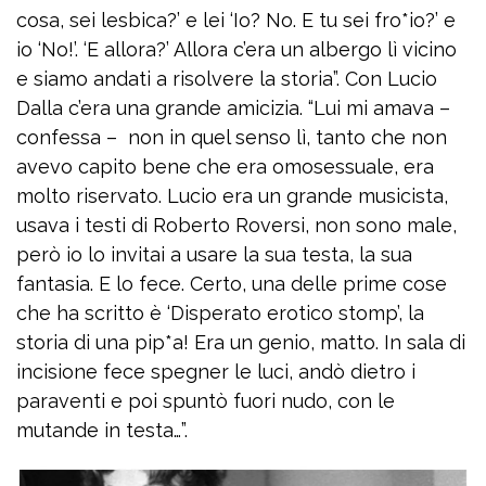
cosa, sei lesbica?’ e lei ‘Io? No. E tu sei fro*io?’ e
io ‘No!’. ‘E allora?’ Allora c’era un albergo lì vicino
e siamo andati a risolvere la storia”. Con Lucio
Dalla c’era una grande amicizia. “Lui mi amava –
confessa – non in quel senso lì, tanto che non
avevo capito bene che era omosessuale, era
molto riservato. Lucio era un grande musicista,
usava i testi di Roberto Roversi, non sono male,
però io lo invitai a usare la sua testa, la sua
fantasia. E lo fece. Certo, una delle prime cose
che ha scritto è ‘Disperato erotico stomp’, la
storia di una pip*a! Era un genio, matto. In sala di
incisione fece spegner le luci, andò dietro i
paraventi e poi spuntò fuori nudo, con le
mutande in testa…”.