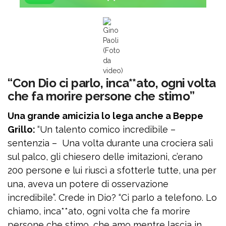
Gino
Paoli
(Foto
da
video)
“Con Dio ci parlo, inca**ato, ogni volta
che fa morire persone che stimo”
Una grande amicizia lo lega anche a Beppe
Grillo:
“Un talento comico incredibile –
sentenzia – Una volta durante una crociera salì
sul palco, gli chiesero delle imitazioni, c’erano
200 persone e lui riuscì a sfotterle tutte, una per
una, aveva un potere di osservazione
incredibile”. Crede in Dio? “Ci parlo a telefono. Lo
chiamo, inca**ato, ogni volta che fa morire
persone che stimo, che amo mentre lascia in