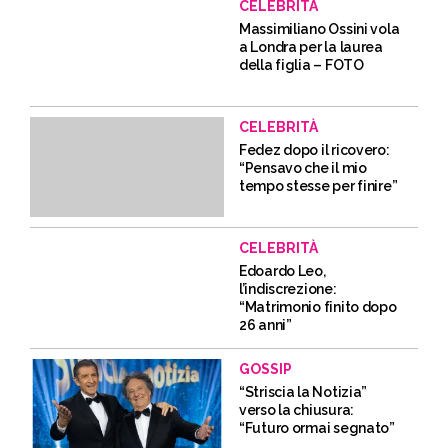
CELEBRITÀ
Massimiliano Ossini vola
a Londra per la laurea
della figlia – FOTO
CELEBRITÀ
Fedez dopo il ricovero:
“Pensavo che il mio
tempo stesse per finire”
CELEBRITÀ
Edoardo Leo,
l’indiscrezione:
“Matrimonio finito dopo
26 anni”
GOSSIP
“Striscia la Notizia”
verso la chiusura:
“Futuro ormai segnato”