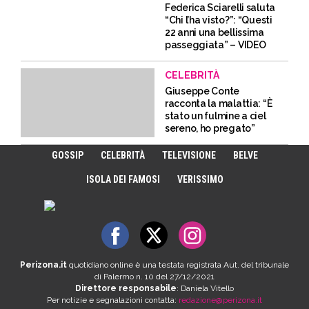
Federica Sciarelli saluta
“Chi l’ha visto?”: “Questi
22 anni una bellissima
passeggiata” – VIDEO
CELEBRITÀ
Giuseppe Conte
racconta la malattia: “È
stato un fulmine a ciel
sereno, ho pregato”
GOSSIP
CELEBRITÀ
TELEVISIONE
BELVE
ISOLA DEI FAMOSI
VERISSIMO
Perizona.it
quotidiano online è una testata registrata Aut. del tribunale
di Palermo n. 10 del 27/12/2021
Direttore responsabile
: Daniela Vitello
Per notizie e segnalazioni contatta:
redazione@perizona.it