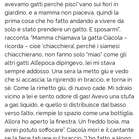
avevamo gatti perché pisci*vano sui fiori in
giardino, e a mamma non piaceva, quindi la
prima cosa che ho fatto andando a vivere da
solo è stato prendere un gatto. E sposarmi”,
racconta. “Mamma chiamava la gatta Ciàcola –
ricorda – cioè ‘chiacchiera’, perché i siamesi
chiacchierano, non fanno solo “miao” come gli
altri gatti. All’epoca dipingevo, lei mi stava
sempre addosso. Una sera la metto giù e vedo
che si accascia; la riprendo in braccio, e torna in
sè. Come la rimetto giù, di nuovo cade. Mi sdraio
vicino a lei e sento odore di gas! Avevo una stufa
a gas liquido, e quello si distribuisce dal basso
verso l’alto, riempie lo spazio come una bottiglia.
Allora ho aperto la finestra. Un freddo boia, ma
avrei potuto soffocare”. Ciacola morì e il cantante
se la fece tatuare sul braccio. “L’ho fatto a Hong