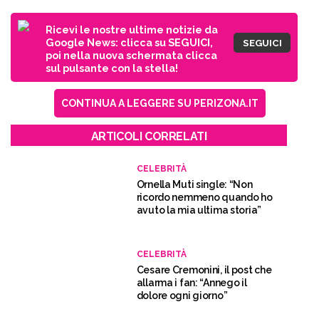
Ricevi le nostre ultime notizie da
Google News: clicca su SEGUICI,
SEGUICI
poi nella nuova schermata clicca
sul pulsante con la stella!
CONTINUA A LEGGERE SU PERIZONA.IT
ARTICOLI CORRELATI
CELEBRITÀ
Ornella Muti single: “Non
ricordo nemmeno quando ho
avuto la mia ultima storia”
CELEBRITÀ
Cesare Cremonini, il post che
allarma i fan: “Annego il
dolore ogni giorno”