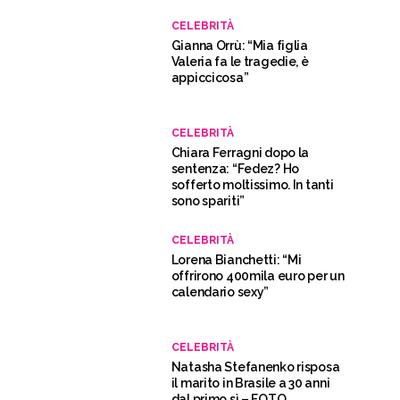
CELEBRITÀ
Gianna Orrù: “Mia figlia
Valeria fa le tragedie, è
appiccicosa”
CELEBRITÀ
Chiara Ferragni dopo la
sentenza: “Fedez? Ho
sofferto moltissimo. In tanti
sono spariti”
CELEBRITÀ
Lorena Bianchetti: “Mi
offrirono 400mila euro per un
calendario sexy”
CELEBRITÀ
Natasha Stefanenko risposa
il marito in Brasile a 30 anni
dal primo sì – FOTO