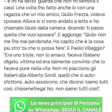
– e mi ha detto ‘guarda che non mi sembra il
caso’. Una volta l’ho fatto anche io con una
ragazza che un mio amico, Giulio Frezza, voleva
sposare. Allora io ci sono andato a letto e ho
chiamato Giulio dalla camera, dicendo ‘ti passo
quella che vuoi sposare’”. E aggiunge: “Giulio non
me l’ha mai perdonata. Ho capito che è la cosa
più stro*za che si possa fare”. E Paolo Villaggio?
“Era uno triste, non lo amavo, faceva l’italiano
sfigato, vittima ed era talmente convinto che lo
faceva pure nella vita. Non mi piacciono gli
italiani alla Alberto Sordi, quelli che si auto-
sfottono, auto-assolvono, che dicono ‘siamo tutti
così, chissenefrega’. No, non siamo tutti così!”.