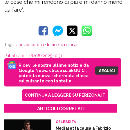
le cose che mi rendono di più e mi danno meno
da fare”.
Tags:
fabrizio corona
·
francesca cipriani
Pubblicato il 16/06/2025 10:31
Ricevi le nostre ultime notizie da
Google News: clicca su SEGUICI,
SEGUICI
poi nella nuova schermata clicca
sul pulsante con la stella!
CONTINUA A LEGGERE SU PERIZONA.IT
ARTICOLI CORRELATI
CELEBRITÀ
Mediaset fa causa a Fabrizio