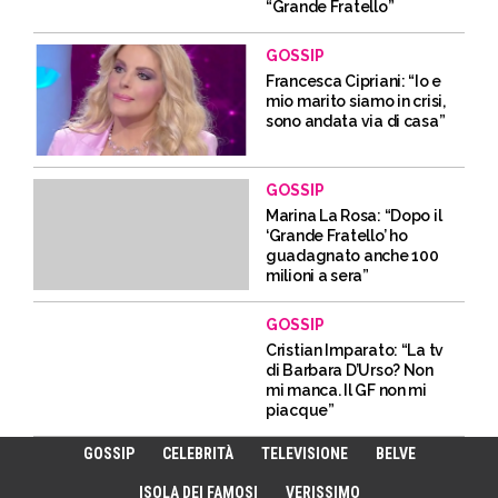
“Grande Fratello”
GOSSIP
Francesca Cipriani: “Io e
mio marito siamo in crisi,
sono andata via di casa”
GOSSIP
Marina La Rosa: “Dopo il
‘Grande Fratello’ ho
guadagnato anche 100
milioni a sera”
GOSSIP
Cristian Imparato: “La tv
di Barbara D’Urso? Non
mi manca. Il GF non mi
piacque”
GOSSIP
CELEBRITÀ
TELEVISIONE
BELVE
ISOLA DEI FAMOSI
VERISSIMO