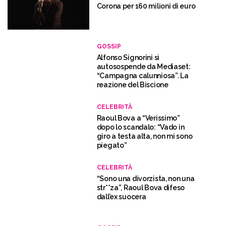
Corona per 160 milioni di euro
GOSSIP
Alfonso Signorini si
autosospende da Mediaset:
“Campagna calunniosa”. La
reazione del Biscione
CELEBRITÀ
Raoul Bova a “Verissimo”
dopo lo scandalo: “Vado in
giro a testa alta, non mi sono
piegato”
CELEBRITÀ
“Sono una divorzista, non una
str**za”, Raoul Bova difeso
dall’ex suocera