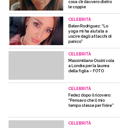
cosa c’è davvero dietro
le coppie
CELEBRITÀ
Belen Rodriguez: “Lo
yoga mi ha aiutata a
uscire dagli attacchi di
panico”
CELEBRITÀ
Massimiliano Ossini vola
a Londra per la laurea
della figlia – FOTO
CELEBRITÀ
Fedez dopo il ricovero:
“Pensavo che il mio
tempo stesse per finire”
CELEBRITÀ