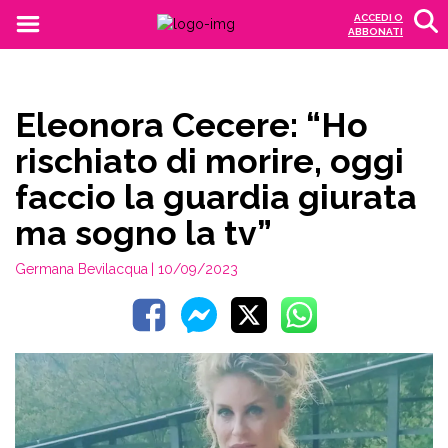
ACCEDI O
ABBONATI
Eleonora Cecere: “Ho
rischiato di morire, oggi
faccio la guardia giurata
ma sogno la tv”
Germana Bevilacqua
| 10/09/2023