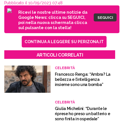
Pubblicato il 10/09/2023 07:48
Ricevi le nostre ultime notizie da
Google News: clicca su SEGUICI,
SEGUICI
poi nella nuova schermata clicca
sul pulsante con la stella!
CONTINUA A LEGGERE SU PERIZONA.IT
ARTICOLI CORRELATI
CELEBRITÀ
Francesco Renga: “Ambra? La
bellezza e l’intelligenza
insieme sono una bomba”
CELEBRITÀ
Giulia Michelini: “Durante le
riprese ho preso un batterio e
sono finita in ospedale”