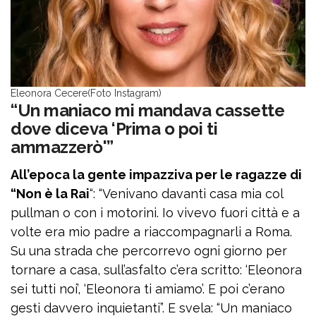
Eleonora Cecere(Foto Instagram)
“Un maniaco mi mandava cassette
dove diceva ‘Prima o poi ti
ammazzerò'”
All’epoca la gente impazziva per le ragazze di
“Non è la Rai
“: “Venivano davanti casa mia col
pullman o con i motorini. Io vivevo fuori città e a
volte era mio padre a riaccompagnarli a Roma.
Su una strada che percorrevo ogni giorno per
tornare a casa, sull’asfalto c’era scritto: ‘Eleonora
sei tutti noi’, ‘Eleonora ti amiamo’. E poi c’erano
gesti davvero inquietanti”. E svela: “Un maniaco