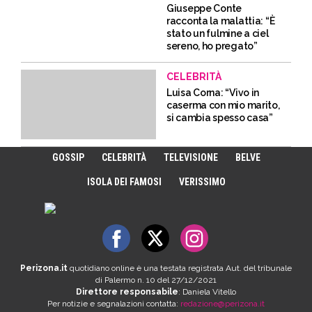
Giuseppe Conte
racconta la malattia: “È
stato un fulmine a ciel
sereno, ho pregato”
CELEBRITÀ
Luisa Corna: “Vivo in
caserma con mio marito,
si cambia spesso casa”
GOSSIP
CELEBRITÀ
TELEVISIONE
BELVE
ISOLA DEI FAMOSI
VERISSIMO
Perizona.it
quotidiano online è una testata registrata Aut. del tribunale
di Palermo n. 10 del 27/12/2021
Direttore responsabile
: Daniela Vitello
Per notizie e segnalazioni contatta:
redazione@perizona.it