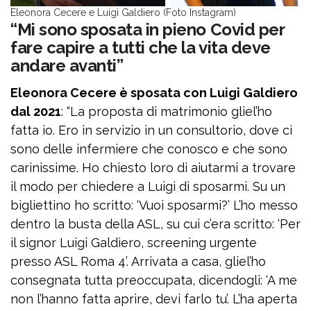
Eleonora Cecere e Luigi Galdiero (Foto Instagram)
“Mi sono sposata in pieno Covid per
fare capire a tutti che la vita deve
andare avanti”
Eleonora Cecere è sposata con Luigi Galdiero
dal 2021
: “La proposta di matrimonio gliel’ho
fatta io. Ero in servizio in un consultorio, dove ci
sono delle infermiere che conosco e che sono
carinissime. Ho chiesto loro di aiutarmi a trovare
il modo per chiedere a Luigi di sposarmi. Su un
bigliettino ho scritto: ‘Vuoi sposarmi?’ L’ho messo
dentro la busta della ASL, su cui c’era scritto: ‘Per
il signor Luigi Galdiero, screening urgente
presso ASL Roma 4’. Arrivata a casa, gliel’ho
consegnata tutta preoccupata, dicendogli: ‘A me
non l’hanno fatta aprire, devi farlo tu’. L’ha aperta