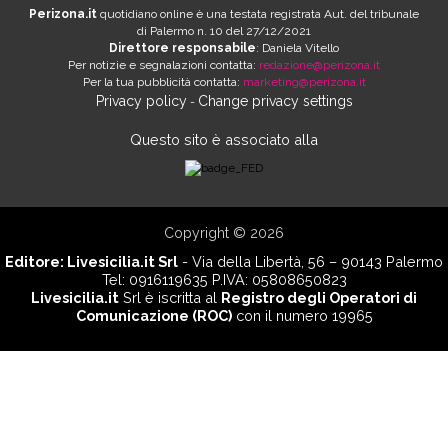
Perizona.it
quotidiano online è una testata registrata Aut. del tribunale
di Palermo n. 10 del 27/12/2021
Direttore responsabile
: Daniela Vitello
Per notizie e segnalazioni contatta:
redazione@perizona.it
Per la tua pubblicità contatta:
marketing@perizona.it
Privacy policy
Change privacy settings
-
Questo sito è associato alla
Copyright © 2026
Editore:
Livesicilia.it Srl
- Via della Libertà, 56 – 90143 Palermo
Tel: 0916119635 P.IVA: 05808650823
Livesicilia.it
Srl è iscritta al
Registro degli Operatori di
Comunicazione (ROC)
con il numero 19965