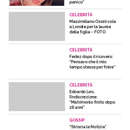
panico”
CELEBRITÀ
Massimiliano Ossini vola
a Londra per la laurea
della figlia – FOTO
CELEBRITÀ
Fedez dopo il ricovero:
“Pensavo che il mio
tempo stesse per finire”
CELEBRITÀ
Edoardo Leo,
l’indiscrezione:
“Matrimonio finito dopo
26 anni”
GOSSIP
“Striscia la Notizia”