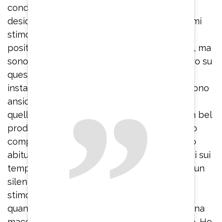
conduttrice catanese – Ma ho sempre
desiderato misurarmi con l’intrattenimento, mi
stimola, sono orgogliosa e piena di energie
positive. Certo gli ascolti sono fondamentali, ma
sono sicura che stiamo facendo un bel lavoro su
questo progetto e sono soddisfatta, siamo
instancabili e stachanovisti. In genere non sono
ansiosa, cerco sempre di essere positiva in
quello che faccio: ho la certezza che sarà un bel
prodotto”. “L’intrattenimento ha un linguaggio
completamente diverso da quello a cui sono
abituata – ammette – ho dovuto focalizzarmi sui
tempi: nell’intrattenimento i silenzi servono, un
silenzio dice tanto, ti racconta un’emozione,
stimola il sorriso o la commozione. In radio o
quando parlo di calcio invece devo essere una
macchinetta, non lasciare un secondo libero. Ho