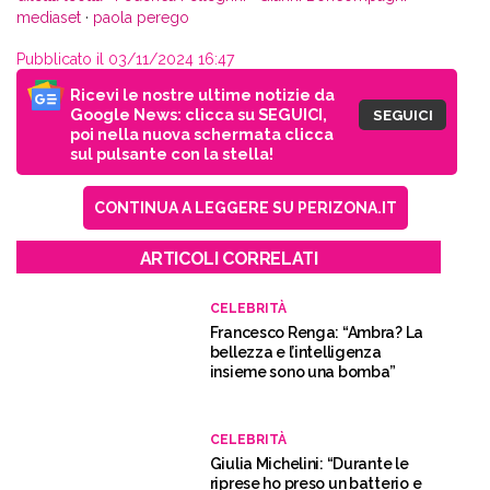
mediaset
·
paola perego
Pubblicato il 03/11/2024 16:47
Ricevi le nostre ultime notizie da
Google News: clicca su SEGUICI,
SEGUICI
poi nella nuova schermata clicca
sul pulsante con la stella!
CONTINUA A LEGGERE SU PERIZONA.IT
ARTICOLI CORRELATI
CELEBRITÀ
Francesco Renga: “Ambra? La
bellezza e l’intelligenza
insieme sono una bomba”
CELEBRITÀ
Giulia Michelini: “Durante le
riprese ho preso un batterio e