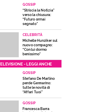
GOSSIP
“Striscia la Notizia”
verso la chiusura:
“Futuro ormai
segnato”
CELEBRITÀ
Michelle Hunziker sul
nuovo compagno:
“Con lui dormo
benissimo”
ELEVISIONE - LEGGI ANCHE
GOSSIP
Stefano De Martino
perde Gennarino:
tutte le novità di
“Affari Tuoi”
GOSSIP
Francesca Barra