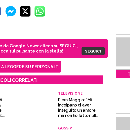
ie da Google News: clicca su SEGUICI,
cca sul pulsante con la stella!
SEGUICI
A LEGGERE SU PERIZONA.IT
T
ICOLI CORRELATI
TELEVISIONE
di
Piera Maggio: “Mi
a
incolpano di aver
e
inseguito un amore
21
ma non ho fatto nulla
di male”
GOSSIP