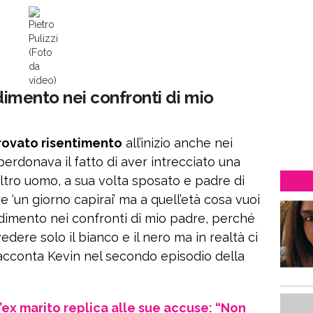
Pietro
Pulizzi
(Foto
da
video)
adimento nei confronti di mio
rovato risentimento
all’inizio anche nei
erdonava il fatto di aver intrecciato una
ltro uomo, a sua volta sposato e padre di
e ‘un giorno capirai’ ma a quell’età cosa vuoi
radimento nei confronti di mio padre, perché
edere solo il bianco e il nero ma in realtà ci
 racconta Kevin nel secondo episodio della
’ex marito replica alle sue accuse: “Non