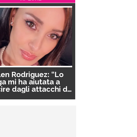
en Rodriguez: “Lo
a mi ha aiutata a
ire dagli attacchi di
nico”