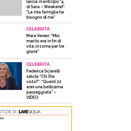
lascia in anticipo “4
di Sera – Weekend”:
“La mia famiglia ha
bisogno di me”
CELEBRITÀ
Mara Venier: “Mio
marito era in fin di
vita, in coma per tre
giorni”
CELEBRITÀ
Federica Sciarelli
saluta “Chi l’ha
visto?”: “Questi 22
anni una bellissima
passeggiata” –
VIDEO
TIZIE DI
RIA