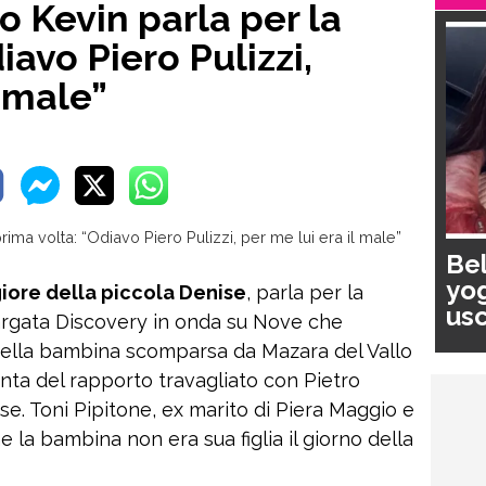
lo Kevin parla per la
iavo Piero Pulizzi,
l male”
Bel
yog
giore della piccola Denise
, parla per la
usc
targata Discovery in onda su Nove che
pa
 della bambina scomparsa da Mazara del Vallo
nta del rapporto travagliato con Pietro
ise. Toni Pipitone, ex marito di Piera Maggio e
 la bambina non era sua figlia il giorno della