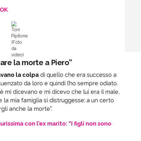
OOK
Toni
Pipitone
(Foto
da
video)
are la morte a Piero”
avano la colpa
di quello che era successo a
fluenzato da loro e quindi l’ho sempre odiato.
mi dicevano e mi dicevo che lui era il male,
e la mia famiglia si distruggesse: a un certo
gli anche la morte”.
issima con l’ex marito: “I figli non sono