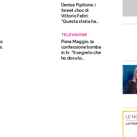
Denise Pipitone, i
tweet choc di
Vittorio Feltri:
“Questa storia ha
rotto le ba*le”
TELEVISIONE
so
Piera Maggio, la
e,
confessione bomba
in tv: “Il segreto che
ho dovuto
nascondere”
LE NO
LOTTE