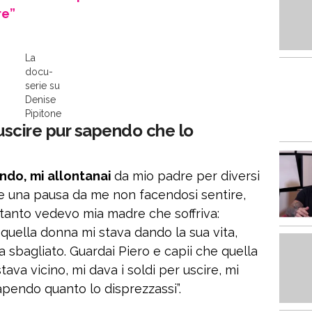
re”
La
docu-
serie su
Denise
Pipitone
 uscire pur sapendo che lo
endo, mi allontanai
da mio padre per diversi
se una pausa da me non facendosi sentire,
ntanto vedevo mia madre che soffriva:
 quella donna mi stava dando la sua vita,
a sbagliato. Guardai Piero e capii che quella
va vicino, mi dava i soldi per uscire, mi
endo quanto lo disprezzassi”.