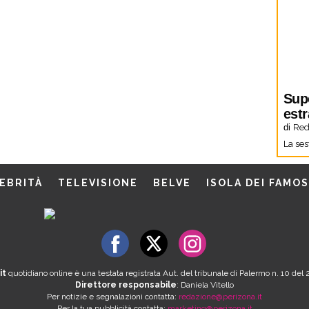
Sup
estr
di
Red
La ses
EBRITÀ
TELEVISIONE
BELVE
ISOLA DEI FAMOS
it
quotidiano online è una testata registrata Aut. del tribunale di Palermo n. 10 de
Direttore responsabile
: Daniela Vitello
Per notizie e segnalazioni contatta:
redazione@perizona.it
Per la tua pubblicità contatta:
marketing@perizona.it