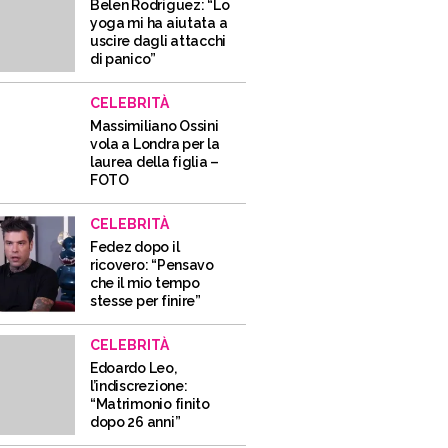
Belen Rodriguez: “Lo
yoga mi ha aiutata a
uscire dagli attacchi
di panico”
CELEBRITÀ
Massimiliano Ossini
vola a Londra per la
laurea della figlia –
FOTO
CELEBRITÀ
Fedez dopo il
ricovero: “Pensavo
che il mio tempo
stesse per finire”
CELEBRITÀ
Edoardo Leo,
l’indiscrezione:
“Matrimonio finito
dopo 26 anni”