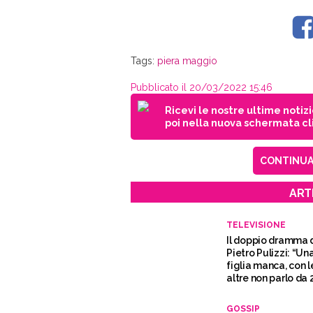
Tags:
piera maggio
Pubblicato il 20/03/2022 15:46
Ricevi le nostre ultime notiz
poi nella nuova schermata cli
CONTINUA 
ART
TELEVISIONE
Il doppio dramma 
Pietro Pulizzi: “Un
figlia manca, con l
altre non parlo da 
anni”
GOSSIP