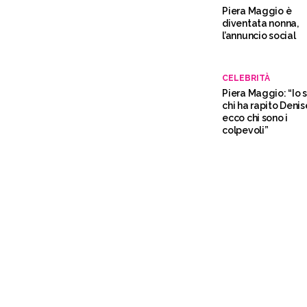
Piera Maggio è
diventata nonna,
l’annuncio social
CELEBRITÀ
Piera Maggio: “Io 
chi ha rapito Denis
ecco chi sono i
colpevoli”