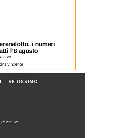
erenalotto, i numeri
atti l’8 agosto
azione
tina vincente
I
VERISSIMO
l 27/12/2021