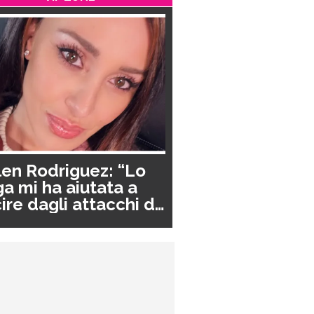
en Rodriguez: “Lo
a mi ha aiutata a
ire dagli attacchi di
nico”