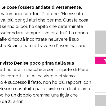
e le cose fossero andate diversamente,
matrimonio con Toni Pipitone: “Ho vissuto
a, più per gli altri che per me. Questa cosa
l senno di poi, ho capito che determinate
secondare sempre il voler altrui”. La donna
le difficoltà incontrate nell’avere il suo
 che Kevin è nato attraverso l’inseminazione
T
er visto Denise poco prima della sua
ttino, era in macchina con il nipote di Piera,
 cornetti. Lei mi ha visto e ci siamo
o è successo il fatto, non ho più rapporti con
Mi sono costituito parte civile e da lì abbiamo
oppo ho un doppio dramma: una figlia che
da 21 anni”.