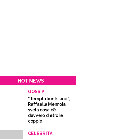
HOT NEWS
GOSSIP
“Temptation Island”,
Raffaella Mennoia
svela cosa c’è
davvero dietro le
coppie
CELEBRITÀ