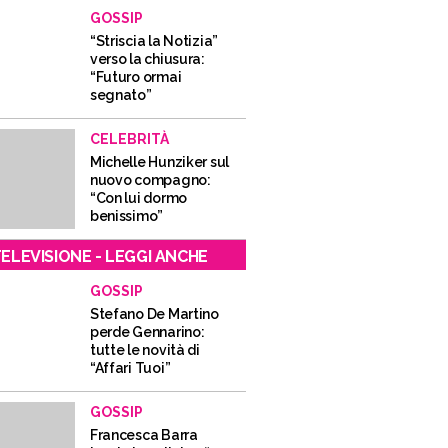
GOSSIP
“Striscia la Notizia”
verso la chiusura:
“Futuro ormai
segnato”
CELEBRITÀ
Michelle Hunziker sul
nuovo compagno:
“Con lui dormo
benissimo”
ELEVISIONE - LEGGI ANCHE
GOSSIP
Stefano De Martino
perde Gennarino:
tutte le novità di
“Affari Tuoi”
GOSSIP
Francesca Barra