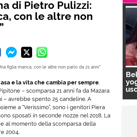
 di Pietro Pulizzi:
a, con le altre non
”
Bel
yog
casa e la vita che cambia per sempre
.
usc
ipitone – scomparsa 21 anni fa da Mazara
pa
ani – avrebbe spento 25 candeline. A
nsieme a “Verissimo”, sono i genitori Piera
 sono sposati in seconde nozze nel 2018. La
uce al momento della scomparsa della
re 2004.