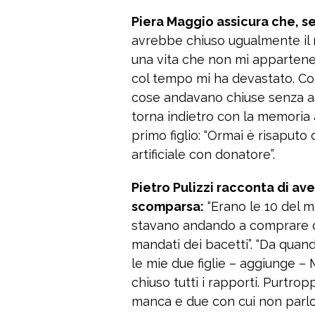
Piera Maggio assicura che, s
avrebbe chiuso ugualmente il 
una vita che non mi appartenev
col tempo mi ha devastato. Co
cose andavano chiuse senza as
torna indietro con la memoria al
primo figlio: “Ormai è risaputo
artificiale con donatore”.
Pietro Pulizzi racconta di av
scomparsa:
“Erano le 10 del ma
stavano andando a comprare dei
mandati dei bacetti”. “Da quand
le mie due figlie – aggiunge – 
chiuso tutti i rapporti. Purtr
manca e due con cui non parlo 