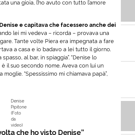
tata una gioia, l’ho avuto con tutto l’amore
 Denise e capitava che facessero anche dei
uando lei mi vedeva – ricorda – provava una
gare. Tante volte Piera era impegnata a fare
tava a casa e io badavo a lei tutto il giorno.
spasso, al bar, in spiaggia”. “Denise lo
è il suo secondo nome. Aveva con lui un
o la moglie. “Spessissimo mi chiamava papà”,
Denise
Pipitone
(Foto
da
video)
 volta che ho visto Denise”