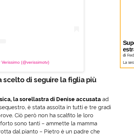
Sup
estr
di
Red
y Verissimo (@verissimotv)
La ses
scelto di seguire la figlia più
ica, la sorellastra di Denise accusata
ad
equestro, è stata assolta in tutti e tre gradi
 prove. Ciò però non ha scalfito le loro
onforto sono tanti – ammette la mamma
rotta dal pianto – Pietro è un padre che