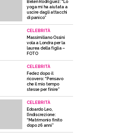
Belen Rodriguez: “Lo
yoga mi ha aiutata a
uscire dagli attacchi
di panico”
CELEBRITÀ
Massimiliano Ossini
vola a Londra per la
laurea della figlia –
FOTO
CELEBRITÀ
Fedez dopo il
ricovero: “Pensavo
che il mio tempo
stesse per finire”
CELEBRITÀ
Edoardo Leo,
l’indiscrezione:
“Matrimonio finito
dopo 26 anni”