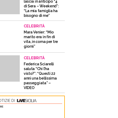
lascia in anticipo “4
di Sera – Weekend”:
“La mia famiglia ha
bisogno di me”
CELEBRITÀ
Mara Venier: “Mio
marito era in fin di
vita, in coma per tre
giorni”
CELEBRITÀ
Federica Sciarelli
saluta “Chi l’ha
visto?”: “Questi 22
anni una bellissima
passeggiata” –
VIDEO
TIZIE DI
RIE