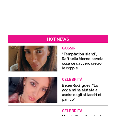
HOT NEWS
GOSSIP
“Temptation Island”,
Raffaella Mennoia svela
cosa c’è davvero dietro
le coppie
CELEBRITÀ
Belen Rodriguez: “Lo
yoga mi ha aiutata a
uscire dagli attacchi di
panico”
CELEBRITÀ