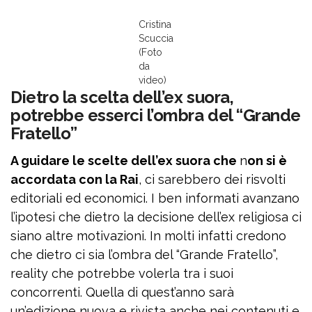
Cristina
Scuccia
(Foto
da
video)
Dietro la scelta dell’ex suora,
potrebbe esserci l’ombra del “Grande
Fratello”
A guidare le scelte dell’ex suora che
n
on si è
accordata con la Rai
, ci sarebbero dei risvolti
editoriali ed economici. I ben informati avanzano
l’ipotesi che dietro la decisione dell’ex religiosa ci
siano altre motivazioni. In molti infatti credono
che dietro ci sia l’ombra del “Grande Fratello”,
reality che potrebbe volerla tra i suoi
concorrenti. Quella di quest’anno sarà
un’edizione nuova e rivista anche nei contenuti e