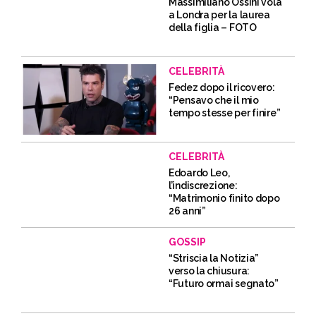
Massimiliano Ossini vola
a Londra per la laurea
della figlia – FOTO
CELEBRITÀ
Fedez dopo il ricovero:
“Pensavo che il mio
tempo stesse per finire”
CELEBRITÀ
Edoardo Leo,
l’indiscrezione:
“Matrimonio finito dopo
26 anni”
GOSSIP
“Striscia la Notizia”
verso la chiusura:
“Futuro ormai segnato”