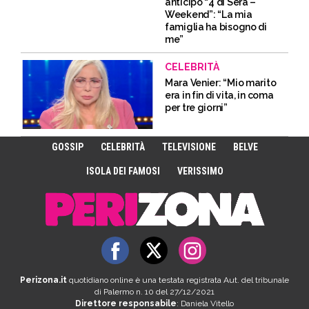
anticipo “4 di Sera –
Weekend”: “La mia
famiglia ha bisogno di
me”
CELEBRITÀ
Mara Venier: “Mio marito
era in fin di vita, in coma
per tre giorni”
GOSSIP
CELEBRITÀ
TELEVISIONE
BELVE
ISOLA DEI FAMOSI
VERISSIMO
Perizona.it
quotidiano online è una testata registrata Aut. del tribunale
di Palermo n. 10 del 27/12/2021
Direttore responsabile
: Daniela Vitello