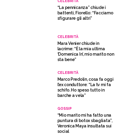
CELEBRITÀ
“La pennicanza” chiude i
battenti, Fiorello: “Facciamo
sfigurare gli altri”
CELEBRITÀ
Mara Venier chiude in
lacrime: “È la mia ultima
‘Domenica In’, mio marito non
sta bene”
CELEBRITÀ
Marco Predolin, cosa fa oggi
l’ex conduttore: “La tv mi fa
schifo. Ho speso tutto in
barche a vela”
GOSSIP
“Mio marito mi ha fatto una
puntura di botox sbagliata”,
Veronica Maya insultata sui
social