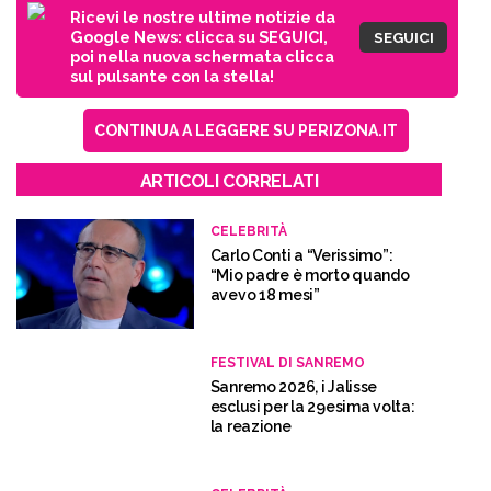
Ricevi le nostre ultime notizie da
Google News: clicca su SEGUICI,
SEGUICI
poi nella nuova schermata clicca
sul pulsante con la stella!
CONTINUA A LEGGERE SU PERIZONA.IT
ARTICOLI CORRELATI
CELEBRITÀ
Carlo Conti a “Verissimo”:
“Mio padre è morto quando
avevo 18 mesi”
FESTIVAL DI SANREMO
Sanremo 2026, i Jalisse
esclusi per la 29esima volta:
la reazione