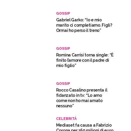
GOSSIP
Gabriel Garko: “Io e mio
marito ci completiamo. Figli?
Ormai ho perso il treno”
GOSSIP
Romina Carrisi torna single: “È
finito l’amore con il padre di
mio figlio”
GOSSIP
Rocco Casalino presenta il
fidanzato in tv: “Lo amo
come non ho mai amato
nessuno”
CELEBRITÀ
Mediaset fa causa a Fabrizio
Corona per 160 milioni di euro