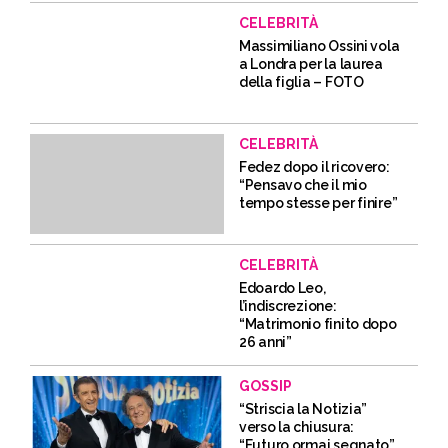
CELEBRITÀ
Massimiliano Ossini vola
a Londra per la laurea
della figlia – FOTO
CELEBRITÀ
Fedez dopo il ricovero:
“Pensavo che il mio
tempo stesse per finire”
CELEBRITÀ
Edoardo Leo,
l’indiscrezione:
“Matrimonio finito dopo
26 anni”
GOSSIP
“Striscia la Notizia”
verso la chiusura:
“Futuro ormai segnato”