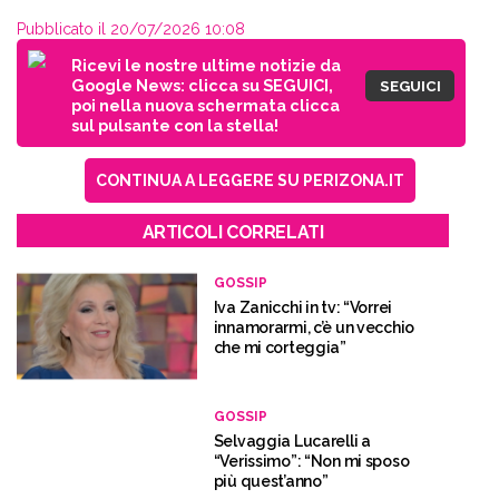
Pubblicato il 20/07/2026 10:08
Ricevi le nostre ultime notizie da
Google News: clicca su SEGUICI,
SEGUICI
poi nella nuova schermata clicca
sul pulsante con la stella!
CONTINUA A LEGGERE SU PERIZONA.IT
ARTICOLI CORRELATI
GOSSIP
Iva Zanicchi in tv: “Vorrei
innamorarmi, c’è un vecchio
che mi corteggia”
GOSSIP
Selvaggia Lucarelli a
“Verissimo”: “Non mi sposo
più quest’anno”