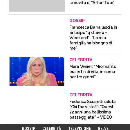
le novità di “Affari Tuoi”
GOSSIP
Francesca Barra lascia in
anticipo “4 di Sera –
Weekend”: “La mia
famiglia ha bisogno di
me”
CELEBRITÀ
Mara Venier: “Mio marito
era in fin di vita, in coma
per tre giorni”
CELEBRITÀ
Federica Sciarelli saluta
“Chi l’ha visto?”: “Questi
22 anni una bellissima
passeggiata” – VIDEO
GOSSIP
CELEBRITÀ
TELEVISIONE
BELVE