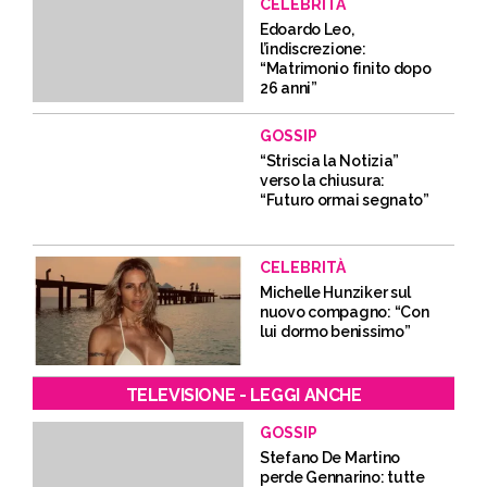
CELEBRITÀ
Edoardo Leo,
l’indiscrezione:
“Matrimonio finito dopo
26 anni”
GOSSIP
“Striscia la Notizia”
verso la chiusura:
“Futuro ormai segnato”
CELEBRITÀ
Michelle Hunziker sul
nuovo compagno: “Con
lui dormo benissimo”
TELEVISIONE - LEGGI ANCHE
GOSSIP
Stefano De Martino
perde Gennarino: tutte