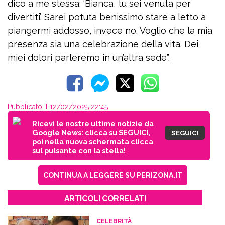
dico a me stessa: ‘Bianca, tu sei venuta per
divertiti’. Sarei potuta benissimo stare a letto a
piangermi addosso, invece no. Voglio che la mia
presenza sia una celebrazione della vita. Dei
miei dolori parleremo in un’altra sede”.
Pubblicato il 12/02/2025 22:45
Ricevi le nostre ultime notizie da
Google News: clicca su SEGUICI,
SEGUICI
poi nella nuova schermata clicca
sul pulsante con la stella!
CONTINUA A LEGGERE SU PERIZONA.IT
ARTICOLI CORRELATI
CELEBRITÀ