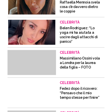
Raffaella Mennoia svela
cosa c’è davvero dietro
le coppie
CELEBRITÀ
Belen Rodriguez: “Lo
yoga mi ha aiutata a
uscire dagli attacchi di
panico”
CELEBRITÀ
Massimiliano Ossini vola
a Londra per la laurea
della figlia – FOTO
CELEBRITÀ
Fedez dopo il ricovero:
“Pensavo che il mio
tempo stesse per finire”