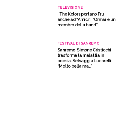
TELEVISIONE
I The Kolors portano Fru
anche ad “Amici”: “Ormai è un
membro della band”
FESTIVAL DI SANREMO
Sanremo, Simone Cristicchi
trasforma la malattia in
poesia. Selvaggia Lucarelli:
“Molto bella ma…”