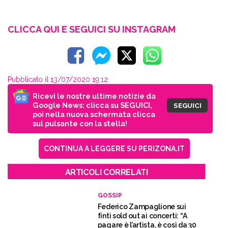
CLICCA QUI E SEGUICI SU INSTAGRAM
Pubblicato il 13/07/2020 19:12
Ricevi le nostre ultime notizie da
Google News: clicca su SEGUICI,
SEGUICI
poi nella nuova schermata clicca
sul pulsante con la stella!
CONTINUA A LEGGERE SU PERIZONA.IT
ARTICOLI CORRELATI
GOSSIP
Federico Zampaglione sui
finti sold out ai concerti: “A
pagare è l’artista, è così da 30