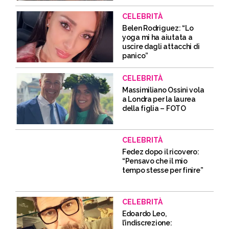
CELEBRITÀ
Belen Rodriguez: “Lo
yoga mi ha aiutata a
uscire dagli attacchi di
panico”
CELEBRITÀ
Massimiliano Ossini vola
a Londra per la laurea
della figlia – FOTO
CELEBRITÀ
Fedez dopo il ricovero:
“Pensavo che il mio
tempo stesse per finire”
CELEBRITÀ
Edoardo Leo,
l’indiscrezione: