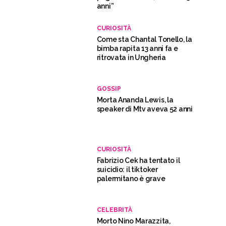
anni”
CURIOSITÀ
Come sta Chantal Tonello, la
bimba rapita 13 anni fa e
ritrovata in Ungheria
GOSSIP
Morta Ananda Lewis, la
speaker di Mtv aveva 52 anni
CURIOSITÀ
Fabrizio Cek ha tentato il
suicidio: il tiktoker
palermitano è grave
CELEBRITÀ
Morto Nino Marazzita,