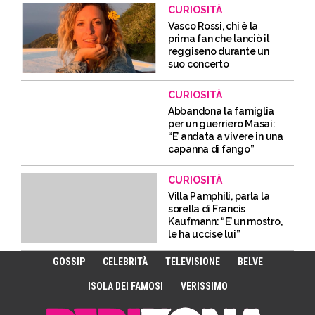
CURIOSITÀ
Vasco Rossi, chi è la
prima fan che lanciò il
reggiseno durante un
suo concerto
CURIOSITÀ
Abbandona la famiglia
per un guerriero Masai:
“E’ andata a vivere in una
capanna di fango”
CURIOSITÀ
Villa Pamphili, parla la
sorella di Francis
Kaufmann: “E’ un mostro,
le ha uccise lui”
GOSSIP
CELEBRITÀ
TELEVISIONE
BELVE
ISOLA DEI FAMOSI
VERISSIMO