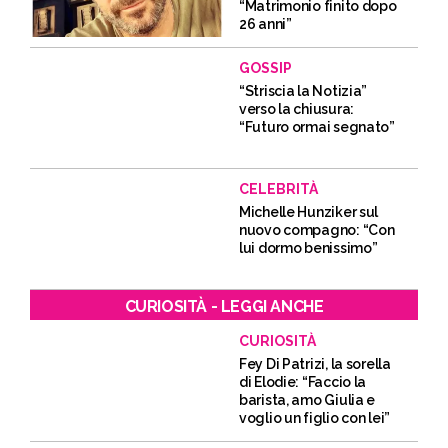
“Matrimonio finito dopo
26 anni”
GOSSIP
“Striscia la Notizia”
verso la chiusura:
“Futuro ormai segnato”
CELEBRITÀ
Michelle Hunziker sul
nuovo compagno: “Con
lui dormo benissimo”
CURIOSITÀ - LEGGI ANCHE
CURIOSITÀ
Fey Di Patrizi, la sorella
di Elodie: “Faccio la
barista, amo Giulia e
voglio un figlio con lei”