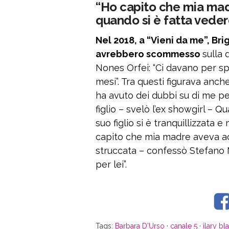
“Ho capito che mia mad
quando si è fatta veder
Nel 2018, a “Vieni da me”, Bri
avrebbero scommesso
sulla
Nones Orfei: “Ci davano per s
mesi”. Tra questi figurava anch
ha avuto dei dubbi su di me pe
figlio – svelò l’ex showgirl – 
suo figlio si è tranquillizzata 
capito che mia madre aveva ac
struccata – confessò Stefano N
per lei”.
Tags:
Barbara D'Urso
·
canale 5
·
ilary bla