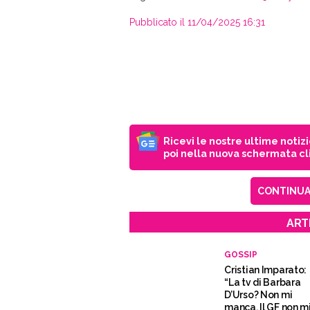
Pubblicato il 11/04/2025 16:31
Ricevi le nostre ultime notiz
poi nella nuova schermata cli
CONTINUA 
ART
GOSSIP
Cristian Imparato:
“La tv di Barbara
D’Urso? Non mi
manca. Il GF non m