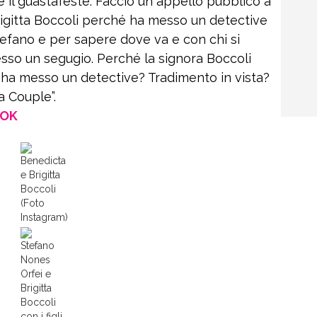
e il guastafeste. Faccio un appello pubblico a
Brigitta Boccoli perché ha messo un detective
Stefano e per sapere dove va e con chi si
esso un segugio. Perché la signora Boccoli
 ha messo un detective? Tradimento in vista?
a Couple”.
OOK
Benedicta
e Brigitta
Boccoli
(Foto
Instagram)
Stefano
Nones
Orfei e
Brigitta
Boccoli
con i figli