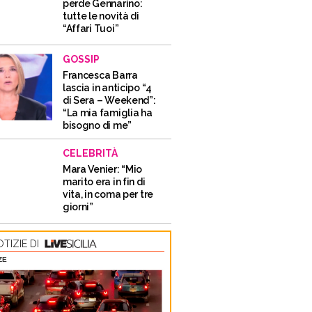
perde Gennarino:
tutte le novità di
“Affari Tuoi”
GOSSIP
Francesca Barra
lascia in anticipo “4
di Sera – Weekend”:
“La mia famiglia ha
bisogno di me”
CELEBRITÀ
Mara Venier: “Mio
marito era in fin di
vita, in coma per tre
giorni”
TIZIE DI
ZE