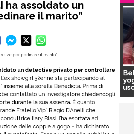
li ha assoldato un
dinare il marito”
oldato un detective privato per controllare
Bel
L’ex showgirl 52enne sta partecipando al
yog
usc
” insieme alla sorella Benedicta. Prima di
pa
ebbe contattato un investigatore chiedendogli
sorte durante la sua assenza. È quanto
rande Fratello Vip” Biagio D’Anelli che,
conduttrice Ilary Blasi, l’ha esortata ad
truzione delle coppie a gogo – ha dichiarato