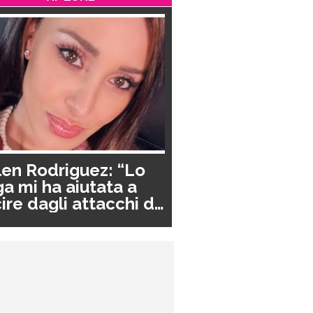
en Rodriguez: “Lo
a mi ha aiutata a
ire dagli attacchi di
nico”