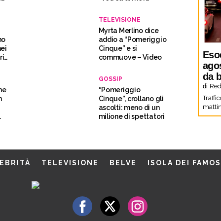
Sarebbe orribile”
TELEVISIONE
Myrta Merlino dice
no
addio a “Pomeriggio
nei
Cinque” e si
Eso
ri
commuove – Video
agos
da b
GOSSIP
di
Red
ne
“Pomeriggio
Traffi
n
Cinque”, crollano gli
mattin
ascolti: meno di un
milione di spettatori
EBRITÀ
TELEVISIONE
BELVE
ISOLA DEI FAMOS