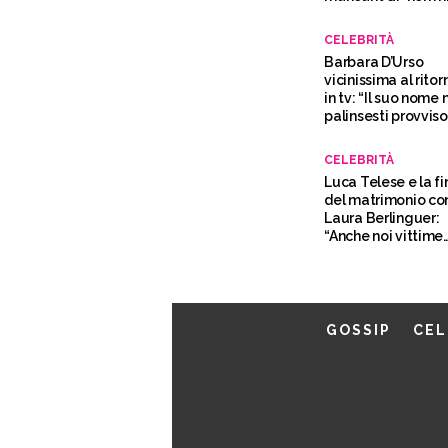
piacque”
CELEBRITÀ
Barbara D’Urso
vicinissima al ritor
in tv: “Il suo nome 
palinsesti provviso
della Rai”
CELEBRITÀ
Luca Telese e la fi
del matrimonio co
Laura Berlinguer:
“Anche noi vittime
della pandemia”
GOSSIP
CEL