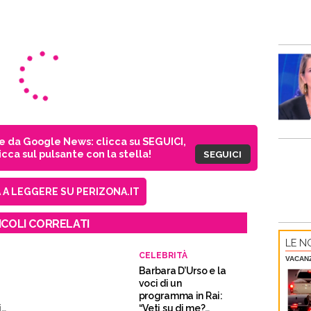
ie da Google News: clicca su SEGUICI,
cca sul pulsante con la stella!
SEGUICI
A LEGGERE SU PERIZONA.IT
ICOLI CORRELATI
LE NO
CELEBRITÀ
VACAN
Barbara D’Urso e la
voci di un
programma in Rai:
i
“Veti su di me?