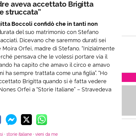
re aveva accettato Brigitta
e struccata”
gitta Boccoli confidò che in tanti non
 durata del suo matrimonio con Stefano
pacciati. Dicevano che saremmo durati sei
e Moira Orfei, madre di Stefano. “Inizialmente
rché pensava che le volessi portare via il
Quando ha capito che amavo il circo e amavo
e mi ha sempre trattata come una figlia”. “Ho
cettato Brigitta quando si è fatta vedere
ones Orfei a “Storie Italiane” – Stravedeva
si
·
storie italiane
·
vieni da me