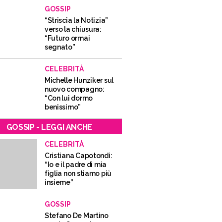
GOSSIP
“Striscia la Notizia”
verso la chiusura:
“Futuro ormai
segnato”
CELEBRITÀ
Michelle Hunziker sul
nuovo compagno:
“Con lui dormo
benissimo”
GOSSIP - LEGGI ANCHE
CELEBRITÀ
Cristiana Capotondi:
“Io e il padre di mia
figlia non stiamo più
insieme”
GOSSIP
Stefano De Martino