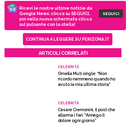
Ricevi le nostre ultime notizie da
Google News: clicca su SEGUICI,
SEGUICI
poi nella nuova schermata clicca
sul pulsante con la stella!
CONTINUA A LEGGERE SU PERIZONA.IT
ARTICOLI CORRELATI
CELEBRITÀ
Ornella Muti single: “Non
ricordo nemmeno quando ho
avuto la mia ultima storia”
CELEBRITÀ
Cesare Cremonini, il post che
allarma i fan: “Annego il
dolore ogni giorno”