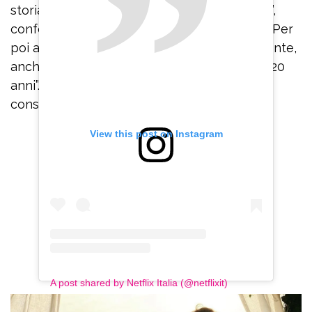
storia con Noemi Bocchi era tutta inventata”,
confessa Ilary Blasi scoppiando a piangere. Per
poi aggiungere: “Facevamo sess0 regolarmente,
anche più di una coppia che sta insieme da 20
anni”. La conduttrice decide di credere al
consorte ma il loro rapporto si incrina.
View this post on Instagram
A post shared by Netflix Italia (@netflixit)