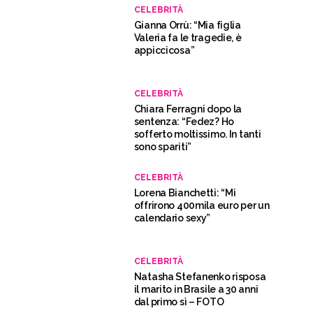
CELEBRITÀ
Gianna Orrù: “Mia figlia
Valeria fa le tragedie, è
appiccicosa”
CELEBRITÀ
Chiara Ferragni dopo la
sentenza: “Fedez? Ho
sofferto moltissimo. In tanti
sono spariti”
CELEBRITÀ
Lorena Bianchetti: “Mi
offrirono 400mila euro per un
calendario sexy”
CELEBRITÀ
Natasha Stefanenko risposa
il marito in Brasile a 30 anni
dal primo sì – FOTO