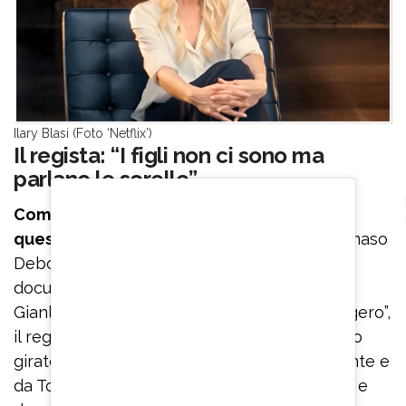
Ilary Blasi (Foto ‘Netflix’)
Il regista: “I figli non ci sono ma
parlano le sorelle”
Come prenderà Francesco Totti l’uscita di
questo docufilm?
“Unica” è firmato da Tommaso
Deboni, già autore di “Mucho Màs”, il
documentario di Prime Video sull’influencer
Gianluca Vacchi. In un’intervista a “Il Messaggero”,
il regista veneto racconta che “Unica” è stato
girato “velocemente e di nascosto, dalla gente e
da Totti, a Roma, in studio, nella casa di Ilary e