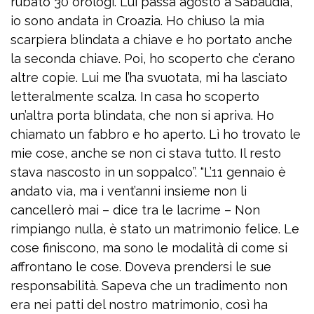
rubato 30 orologi. Lui passa agosto a Sabaudia,
io sono andata in Croazia. Ho chiuso la mia
scarpiera blindata a chiave e ho portato anche
la seconda chiave. Poi, ho scoperto che c’erano
altre copie. Lui me l’ha svuotata, mi ha lasciato
letteralmente scalza. In casa ho scoperto
un’altra porta blindata, che non si apriva. Ho
chiamato un fabbro e ho aperto. Lì ho trovato le
mie cose, anche se non ci stava tutto. Il resto
stava nascosto in un soppalco”. “L’11 gennaio è
andato via, ma i vent’anni insieme non li
cancellerò mai – dice tra le lacrime – Non
rimpiango nulla, è stato un matrimonio felice. Le
cose finiscono, ma sono le modalità di come si
affrontano le cose. Doveva prendersi le sue
responsabilità. Sapeva che un tradimento non
era nei patti del nostro matrimonio, così ha