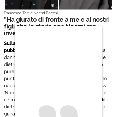
Francesco Totti e Noemi Bocchi
“Ha giurato di fronte a me e ai nostri
figli che la storia con Noemi era
inventata”
Sulla bocca di tutti erano finiti gli scatti
pubblicati da “Dagospia”
che mostravano la
donna seduta in tribuna allo stadio, poche file
dietro l’ex calciatore. La presentatrice, come
pure il consorte, aveva difeso il matrimonio
puntando il dito contro la stampa. L’ex Pupone
negava di conoscere Noemi Bocchi: “Mi diceva:
‘Non so chi sia, forse me l’hanno presentata al
circolo del Padel. Guarda la foto, sta cinque file
dietro, non è vicino a me'”. “Francesco Totti ha
giurato di fronte a me e ai nostri figli che la