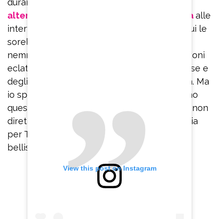
durante un viaggio con gli amici”.
Il docufilm
alterna le dichiarazioni della protagonista
alle
interviste “a membri della sua famiglia, tra cui le
sorelle. I figli non ci sono e non ci sono
nemmeno testimonianze scomode o rivelazioni
eclatanti. Ovviamente la faccenda delle borse e
degli orologi c’è, perché fa parte della storia. Ma
io spero che le persone intelligenti prendano
questo film come un messaggio conciliante, non
diretto ma discreto. Un messaggio in bottiglia
per Totti? Io lo spero, perché insieme erano
bellissimi e le loro immagini pulitissime”.
View this post on Instagram