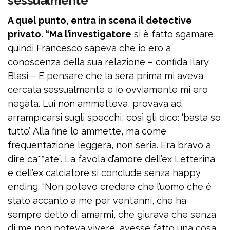
sessualmente”
A quel punto, entra in scena il detective
privato. “Ma l’investigatore
si è fatto sgamare,
quindi Francesco sapeva che io ero a
conoscenza della sua relazione – confida Ilary
Blasi – E pensare che la sera prima mi aveva
cercata sessualmente e io ovviamente mi ero
negata. Lui non ammetteva, provava ad
arrampicarsi sugli specchi, così gli dico: ‘basta so
tutto’. Alla fine lo ammette, ma come
frequentazione leggera, non seria. Era bravo a
dire ca**ate”. La favola d’amore dell’ex Letterina
e dell’ex calciatore si conclude senza happy
ending. “Non potevo credere che l’uomo che è
stato accanto a me per vent’anni, che ha
sempre detto di amarmi, che giurava che senza
di me non poteva vivere, avesse fatto una cosa