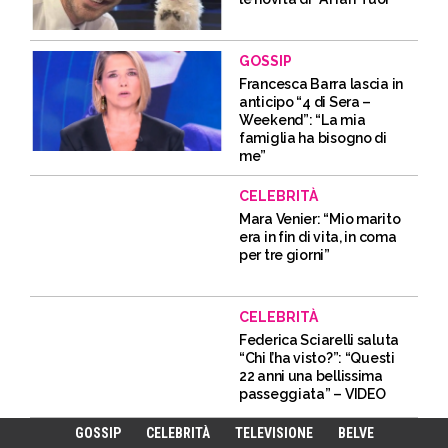
GOSSIP
Francesca Barra lascia in
anticipo “4 di Sera –
Weekend”: “La mia
famiglia ha bisogno di
me”
CELEBRITÀ
Mara Venier: “Mio marito
era in fin di vita, in coma
per tre giorni”
CELEBRITÀ
Federica Sciarelli saluta
“Chi l’ha visto?”: “Questi
22 anni una bellissima
passeggiata” – VIDEO
GOSSIP
CELEBRITÀ
TELEVISIONE
BELVE