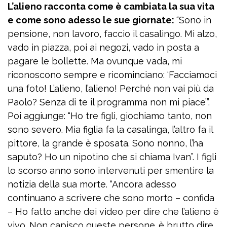
L’alieno racconta come è cambiata la sua vita
e come sono adesso le sue giornate:
“Sono in
pensione, non lavoro, faccio il casalingo. Mi alzo,
vado in piazza, poi ai negozi, vado in posta a
pagare le bollette. Ma ovunque vada, mi
riconoscono sempre e ricominciano: ‘Facciamoci
una foto! L’alieno, l’alieno! Perché non vai più da
Paolo? Senza di te il programma non mi piace’”.
Poi aggiunge: “Ho tre figli, giochiamo tanto, non
sono severo. Mia figlia fa la casalinga, l’altro fa il
pittore, la grande è sposata. Sono nonno, l’ha
saputo? Ho un nipotino che si chiama Ivan”. I figli
lo scorso anno sono intervenuti per smentire la
notizia della sua morte. “Ancora adesso
continuano a scrivere che sono morto – confida
– Ho fatto anche dei video per dire che l’alieno è
vivo. Non capisco queste persone…è brutto dire