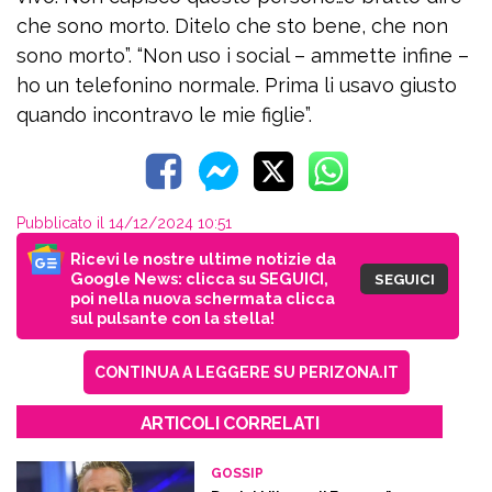
che sono morto. Ditelo che sto bene, che non
sono morto”. “Non uso i social – ammette infine –
ho un telefonino normale. Prima li usavo giusto
quando incontravo le mie figlie”.
Pubblicato il 14/12/2024 10:51
Ricevi le nostre ultime notizie da
Google News: clicca su SEGUICI,
SEGUICI
poi nella nuova schermata clicca
sul pulsante con la stella!
CONTINUA A LEGGERE SU PERIZONA.IT
ARTICOLI CORRELATI
GOSSIP