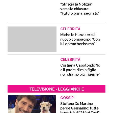
“Striscia la Notizia”
verso la chiusura:
“Futuro ormai segnato”
CELEBRITÀ
Michelle Hunziker sul
nuovo compagno: “Con
lui dormo benissimo”
CELEBRITÀ
Cristiana Capotondi: “Io
e il padre di mia figlia
non stiamo più insieme”
TELEVISIONE - LEGGI ANCHE
GOSSIP
Stefano De Martino
perde Gennarino: tutte
le novità di “Affari Tuoi”