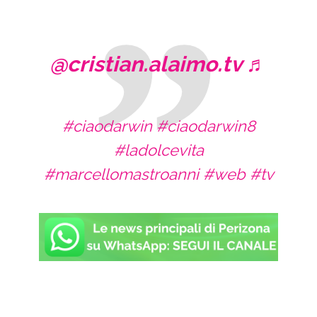
@cristian.alaimo.tv
♬
#ciaodarwin
#ciaodarwin8
#ladolcevita
#marcellomastroanni
#web
#tv