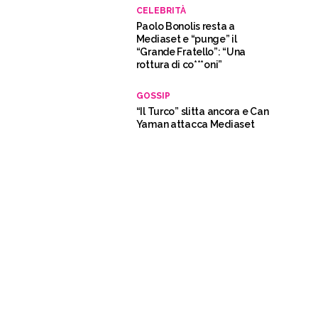
CELEBRITÀ
Paolo Bonolis resta a
Mediaset e “punge” il
“Grande Fratello”: “Una
rottura di co***oni”
GOSSIP
“Il Turco” slitta ancora e Can
Yaman attacca Mediaset