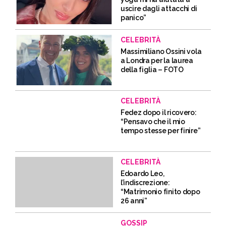
uscire dagli attacchi di
panico”
CELEBRITÀ
Massimiliano Ossini vola
a Londra per la laurea
della figlia – FOTO
CELEBRITÀ
Fedez dopo il ricovero:
“Pensavo che il mio
tempo stesse per finire”
CELEBRITÀ
Edoardo Leo,
l’indiscrezione:
“Matrimonio finito dopo
26 anni”
GOSSIP