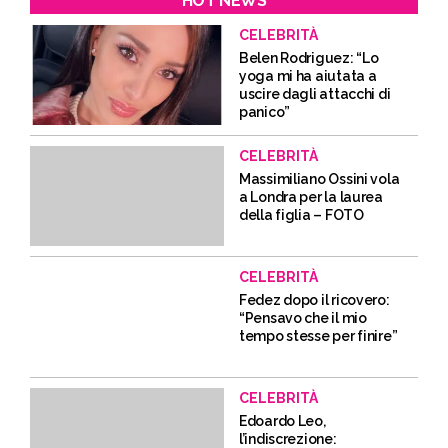
HOT NEWS
CELEBRITÀ
Belen Rodriguez: “Lo
yoga mi ha aiutata a
uscire dagli attacchi di
panico”
CELEBRITÀ
Massimiliano Ossini vola
a Londra per la laurea
della figlia – FOTO
CELEBRITÀ
Fedez dopo il ricovero:
“Pensavo che il mio
tempo stesse per finire”
CELEBRITÀ
Edoardo Leo,
l’indiscrezione: