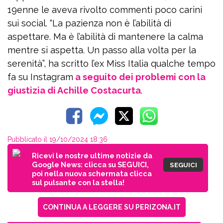
19enne le aveva rivolto commenti poco carini
sui social. “La pazienza non è l’abilità di
aspettare. Ma è l’abilità di mantenere la calma
mentre si aspetta. Un passo alla volta per la
serenità”, ha scritto l’ex Miss Italia qualche tempo
fa su Instagram
a seguito dei problemi con la
giustizia di Achille Costacurta
.
Pubblicato il 19/10/2024 18:36
Ricevi le nostre ultime notizie da
Google News: clicca su SEGUICI,
SEGUICI
poi nella nuova schermata clicca
sul pulsante con la stella!
CONTINUA A LEGGERE SU PERIZONA.IT