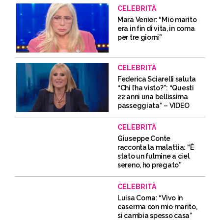
CELEBRITÀ
Mara Venier: “Mio marito
era in fin di vita, in coma
per tre giorni”
CELEBRITÀ
Federica Sciarelli saluta
“Chi l’ha visto?”: “Questi
22 anni una bellissima
passeggiata” – VIDEO
CELEBRITÀ
Giuseppe Conte
racconta la malattia: “È
stato un fulmine a ciel
sereno, ho pregato”
CELEBRITÀ
Luisa Corna: “Vivo in
caserma con mio marito,
si cambia spesso casa”