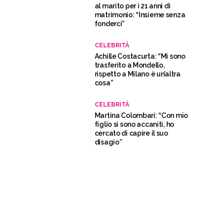
al marito per i 21 anni di
matrimonio: “Insieme senza
fonderci”
CELEBRITÀ
Achille Costacurta: “Mi sono
trasferito a Mondello,
rispetto a Milano è un’altra
cosa”
CELEBRITÀ
Martina Colombari: “Con mio
figlio si sono accaniti, ho
cercato di capire il suo
disagio”