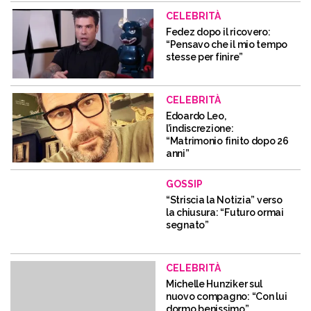
CELEBRITÀ
Fedez dopo il ricovero:
“Pensavo che il mio tempo
stesse per finire”
CELEBRITÀ
Edoardo Leo,
l’indiscrezione:
“Matrimonio finito dopo 26
anni”
GOSSIP
“Striscia la Notizia” verso
la chiusura: “Futuro ormai
segnato”
CELEBRITÀ
Michelle Hunziker sul
nuovo compagno: “Con lui
dormo benissimo”