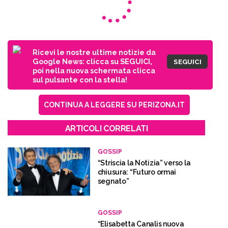
Ricevi le nostre ultime notizie da
Google News: clicca su SEGUICI,
SEGUICI
poi nella nuova schermata clicca
sul pulsante con la stella!
CONTINUA A LEGGERE SU PERIZONA.IT
ARTICOLI CORRELATI
GOSSIP
“Striscia la Notizia” verso la
chiusura: “Futuro ormai
segnato”
GOSSIP
“Elisabetta Canalis nuova