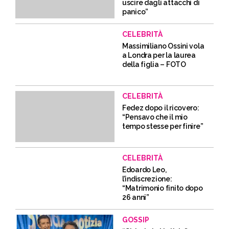
uscire dagli attacchi di
panico”
CELEBRITÀ
Massimiliano Ossini vola
a Londra per la laurea
della figlia – FOTO
CELEBRITÀ
Fedez dopo il ricovero:
“Pensavo che il mio
tempo stesse per finire”
CELEBRITÀ
Edoardo Leo,
l’indiscrezione:
“Matrimonio finito dopo
26 anni”
GOSSIP