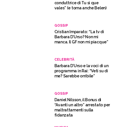
conduttrice di Tu sì que
vales” (e torna anche Belen)
GOSSIP
Cristian Imparato: “La tv di
Barbara D’Urso? Non mi
manca. Il GF non mi piacque”
CELEBRITÀ
Barbara D’Urso e la voci di un
programma in Rai: “Veti su di
me? Sarebbe orribile”
GOSSIP
Daniel Nilsson, il Bonus di
“Avanti un altro” arrestato per
maltrattamenti sulla
fidanzata