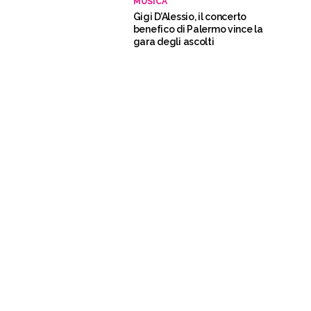
MUSICA
Gigi D’Alessio, il concerto
benefico di Palermo vince la
gara degli ascolti