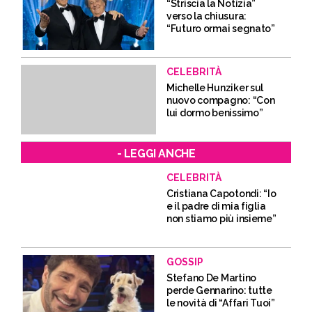
“Striscia la Notizia”
verso la chiusura:
“Futuro ormai segnato”
CELEBRITÀ
Michelle Hunziker sul
nuovo compagno: “Con
lui dormo benissimo”
- LEGGI ANCHE
CELEBRITÀ
Cristiana Capotondi: “Io
e il padre di mia figlia
non stiamo più insieme”
GOSSIP
Stefano De Martino
perde Gennarino: tutte
le novità di “Affari Tuoi”