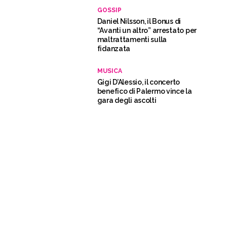
GOSSIP
Daniel Nilsson, il Bonus di
“Avanti un altro” arrestato per
maltrattamenti sulla
fidanzata
MUSICA
Gigi D’Alessio, il concerto
benefico di Palermo vince la
gara degli ascolti