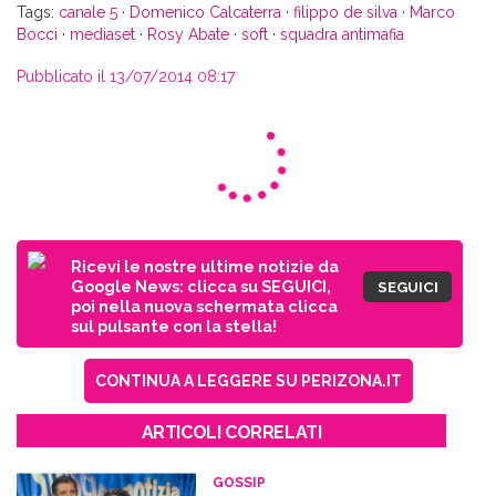
Tags:
canale 5
·
Domenico Calcaterra
·
filippo de silva
·
Marco
Bocci
·
mediaset
·
Rosy Abate
·
soft
·
squadra antimafia
Pubblicato il 13/07/2014 08:17
Ricevi le nostre ultime notizie da
Google News: clicca su SEGUICI,
SEGUICI
poi nella nuova schermata clicca
sul pulsante con la stella!
CONTINUA A LEGGERE SU PERIZONA.IT
ARTICOLI CORRELATI
GOSSIP