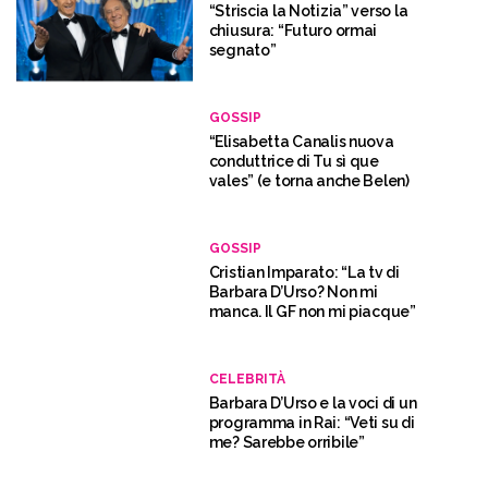
“Striscia la Notizia” verso la
chiusura: “Futuro ormai
segnato”
GOSSIP
“Elisabetta Canalis nuova
conduttrice di Tu sì que
vales” (e torna anche Belen)
GOSSIP
Cristian Imparato: “La tv di
Barbara D’Urso? Non mi
manca. Il GF non mi piacque”
CELEBRITÀ
Barbara D’Urso e la voci di un
programma in Rai: “Veti su di
me? Sarebbe orribile”