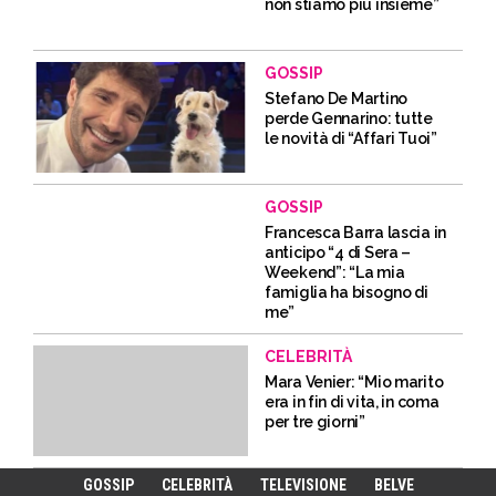
non stiamo più insieme”
GOSSIP
Stefano De Martino
perde Gennarino: tutte
le novità di “Affari Tuoi”
GOSSIP
Francesca Barra lascia in
anticipo “4 di Sera –
Weekend”: “La mia
famiglia ha bisogno di
me”
CELEBRITÀ
Mara Venier: “Mio marito
era in fin di vita, in coma
per tre giorni”
GOSSIP
CELEBRITÀ
TELEVISIONE
BELVE