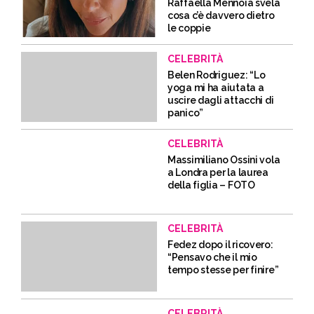
Raffaella Mennoia svela
cosa c’è davvero dietro
le coppie
CELEBRITÀ
Belen Rodriguez: “Lo
yoga mi ha aiutata a
uscire dagli attacchi di
panico”
CELEBRITÀ
Massimiliano Ossini vola
a Londra per la laurea
della figlia – FOTO
CELEBRITÀ
Fedez dopo il ricovero:
“Pensavo che il mio
tempo stesse per finire”
CELEBRITÀ