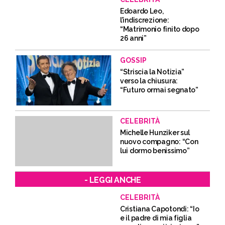
Edoardo Leo,
l’indiscrezione:
“Matrimonio finito dopo
26 anni”
GOSSIP
“Striscia la Notizia”
verso la chiusura:
“Futuro ormai segnato”
CELEBRITÀ
Michelle Hunziker sul
nuovo compagno: “Con
lui dormo benissimo”
- LEGGI ANCHE
CELEBRITÀ
Cristiana Capotondi: “Io
e il padre di mia figlia