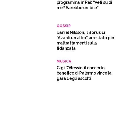
programma in Rai: “Veti su di
me? Sarebbe orribile”
GOSSIP
Daniel Nilsson, il Bonus di
“Avanti un altro” arrestato per
maltrattamenti sulla
fidanzata
MUSICA
Gigi D’Alessio, il concerto
benefico di Palermo vince la
gara degli ascolti