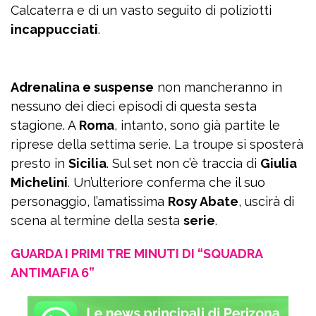
Calcaterra e di un vasto seguito di poliziotti
incappucciati
.
Adrenalina e suspense
non mancheranno in
nessuno dei dieci episodi di questa sesta
stagione. A
Roma
, intanto, sono già partite le
riprese della settima serie. La troupe si sposterà
presto in
Sicilia
. Sul set non c’è traccia di
Giulia
Michelini
. Un’ulteriore conferma che il suo
personaggio, l’amatissima
Rosy Abate
, uscirà di
scena al termine della sesta
serie
.
GUARDA I PRIMI TRE MINUTI DI “SQUADRA
ANTIMAFIA 6”