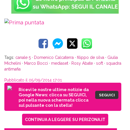
Tags:
canale 5
·
Domenico Calcaterra
·
filippo de silva
·
Giulia
Michelini
·
Marco Bocci
·
mediaset
·
Rosy Abate
·
soft
·
squadra
antimafia
Pubblicato il 05/09/2014 17:01
Ricevi le nostre ultime notizie da
Google News: clicca su SEGUICI,
SEGUICI
poi nella nuova schermata clicca
sul pulsante con la stella!
CONTINUA A LEGGERE SU PERIZONA.IT