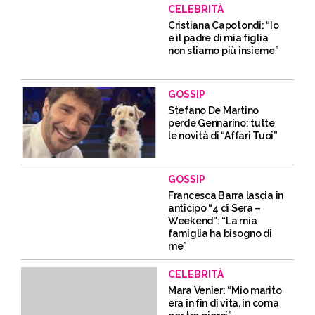
CELEBRITÀ
Cristiana Capotondi: “Io
e il padre di mia figlia
non stiamo più insieme”
GOSSIP
Stefano De Martino
perde Gennarino: tutte
le novità di “Affari Tuoi”
GOSSIP
Francesca Barra lascia in
anticipo “4 di Sera –
Weekend”: “La mia
famiglia ha bisogno di
me”
CELEBRITÀ
Mara Venier: “Mio marito
era in fin di vita, in coma