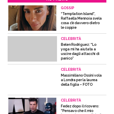
GOSSIP
“Temptation Island”,
Raffaella Mennoia svela
cosa c’è davvero dietro
le coppie
CELEBRITÀ
Belen Rodriguez: “Lo
yoga mi ha aiutata a
uscire dagli attacchi di
panico”
CELEBRITÀ
Massimiliano Ossini vola
a Londra per la laurea
della figlia – FOTO
CELEBRITÀ
Fedez dopo il ricovero:
“Pensavo che il mio