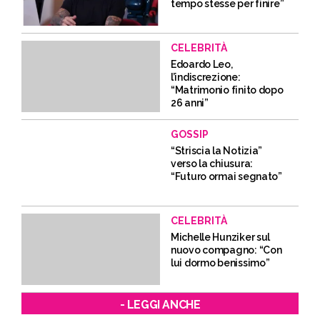
tempo stesse per finire”
CELEBRITÀ
Edoardo Leo,
l’indiscrezione:
“Matrimonio finito dopo
26 anni”
GOSSIP
“Striscia la Notizia”
verso la chiusura:
“Futuro ormai segnato”
CELEBRITÀ
Michelle Hunziker sul
nuovo compagno: “Con
lui dormo benissimo”
- LEGGI ANCHE