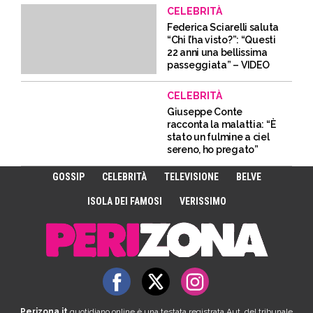
CELEBRITÀ
Federica Sciarelli saluta
“Chi l’ha visto?”: “Questi
22 anni una bellissima
passeggiata” – VIDEO
CELEBRITÀ
Giuseppe Conte
racconta la malattia: “È
stato un fulmine a ciel
sereno, ho pregato”
GOSSIP
CELEBRITÀ
TELEVISIONE
BELVE
ISOLA DEI FAMOSI
VERISSIMO
Perizona.it
quotidiano online è una testata registrata Aut. del tribunale