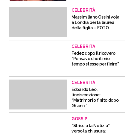
CELEBRITÀ
Massimiliano Ossini vola
a Londra per la laurea
della figlia – FOTO
CELEBRITÀ
Fedez dopo il ricovero:
“Pensavo che il mio
tempo stesse per finire”
CELEBRITÀ
Edoardo Leo,
l’indiscrezione:
“Matrimonio finito dopo
26 anni”
GOSSIP
“Striscia la Notizia”
verso la chiusura: