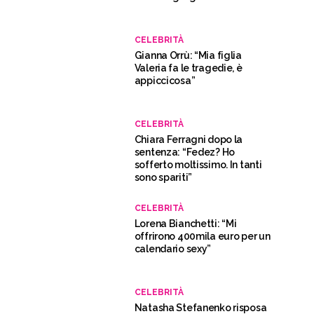
CELEBRITÀ
Gianna Orrù: “Mia figlia
Valeria fa le tragedie, è
appiccicosa”
CELEBRITÀ
Chiara Ferragni dopo la
sentenza: “Fedez? Ho
sofferto moltissimo. In tanti
sono spariti”
CELEBRITÀ
Lorena Bianchetti: “Mi
offrirono 400mila euro per un
calendario sexy”
CELEBRITÀ
Natasha Stefanenko risposa