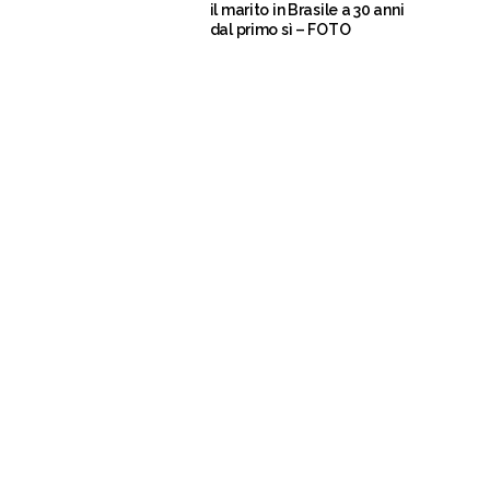
il marito in Brasile a 30 anni
dal primo sì – FOTO