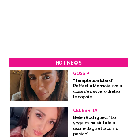
HOT NEWS
GOSSIP
“Temptation Island”,
Raffaella Mennoia svela
cosa c’è davvero dietro
le coppie
CELEBRITÀ
Belen Rodriguez: “Lo
yoga mi ha aiutata a
uscire dagli attacchi di
panico”