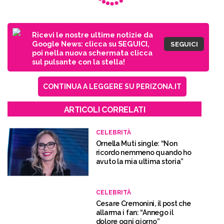
Ricevi le nostre ultime notizie da
Google News: clicca su SEGUICI,
SEGUICI
poi nella nuova schermata clicca
sul pulsante con la stella!
CONTINUA A LEGGERE SU PERIZONA.IT
ARTICOLI CORRELATI
CELEBRITÀ
Ornella Muti single: “Non
ricordo nemmeno quando ho
avuto la mia ultima storia”
CELEBRITÀ
Cesare Cremonini, il post che
allarma i fan: “Annego il
dolore ogni giorno”