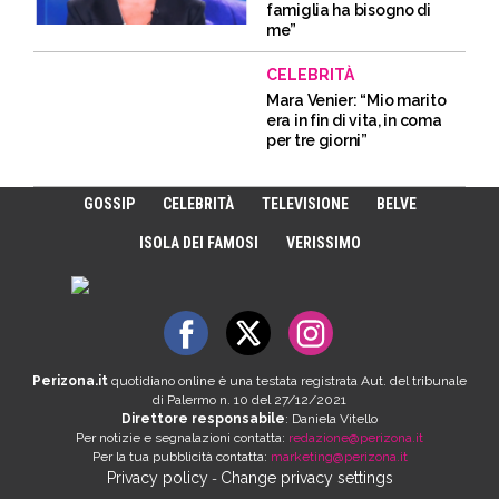
famiglia ha bisogno di
me”
CELEBRITÀ
Mara Venier: “Mio marito
era in fin di vita, in coma
per tre giorni”
GOSSIP
CELEBRITÀ
TELEVISIONE
BELVE
ISOLA DEI FAMOSI
VERISSIMO
Perizona.it
quotidiano online è una testata registrata Aut. del tribunale
di Palermo n. 10 del 27/12/2021
Direttore responsabile
: Daniela Vitello
Per notizie e segnalazioni contatta:
redazione@perizona.it
Per la tua pubblicità contatta:
marketing@perizona.it
Privacy policy
Change privacy settings
-