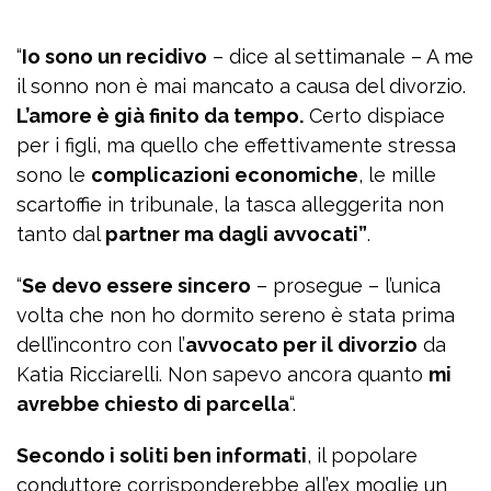
“
Io sono un recidivo
– dice al settimanale – A me
il sonno non è mai mancato a causa del divorzio.
L’amore è già finito da tempo.
Certo dispiace
per i figli, ma quello che effettivamente stressa
sono le
complicazioni economiche
, le mille
scartoffie in tribunale, la tasca alleggerita non
tanto dal
partner ma dagli avvocati”
.
“
Se devo essere sincero
– prosegue – l’unica
volta che non ho dormito sereno è stata prima
dell’incontro con l’
avvocato per il divorzio
da
Katia Ricciarelli. Non sapevo ancora quanto
mi
avrebbe chiesto di parcella
“.
Secondo i soliti ben informati
, il popolare
conduttore corrisponderebbe all’ex moglie un