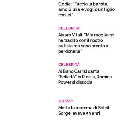
Elodie: “Faccio la barista,
amo Giulia e voglio un figlio
con lei”
CELEBRITÀ
Alvaro Vitali: “Mia moglie mi
ha tradito con il nostro
autista ma sono pronto a
perdonarla”
CELEBRITÀ
Al Bano Carrisi canta
“Felicità” in Russia, Romina
Power si dissocia
GOSSIP
Morta la mamma di Soleil
Sorge: aveva 59 anni