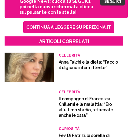
Google News: clicca su SEGUICI,
SEGUICI
poi nella nuova schermata clicca
sul pulsante con la stella!
CONTINUA A LEGGERE SU PERIZONA.IT
ARTICOLI CORRELATI
CELEBRITÀ
Anna Falchi e la dieta: “Faccio
il digiuno intermittente”
CELEBRITÀ
Il compagno di Francesca
Chillemi e la malattia: “Ero
all’ultimo stadio, attaccate
anche le ossa”
CURIOSITÀ
Fey Di Patrizi, la sorella di