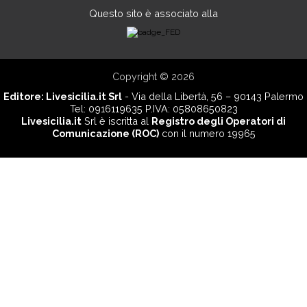
Questo sito è associato alla
Copyright © 2026
Editore:
Livesicilia.it Srl
- Via della Libertà, 56 – 90143 Palermo
Tel: 0916119635 P.IVA: 05808650823
Livesicilia.it
Srl è iscritta al
Registro degli Operatori di
Comunicazione (ROC)
con il numero 19965