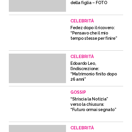
della figlia – FOTO
CELEBRITÀ
Fedez dopo il ricovero:
“Pensavo che il mio
tempo stesse per finire”
CELEBRITÀ
Edoardo Leo,
l’indiscrezione:
“Matrimonio finito dopo
26 anni”
GOSSIP
“Striscia la Notizia”
verso la chiusura:
“Futuro ormai segnato”
CELEBRITÀ