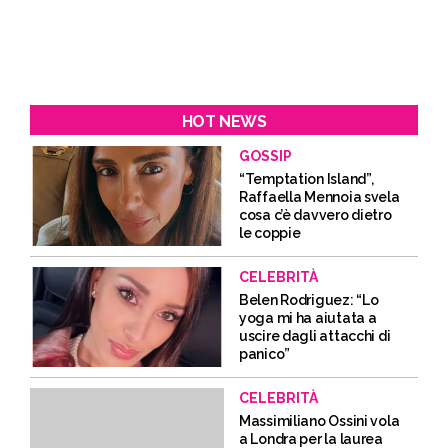
HOT NEWS
GOSSIP
“Temptation Island”,
Raffaella Mennoia svela
cosa c’è davvero dietro
le coppie
CELEBRITÀ
Belen Rodriguez: “Lo
yoga mi ha aiutata a
uscire dagli attacchi di
panico”
CELEBRITÀ
Massimiliano Ossini vola
a Londra per la laurea