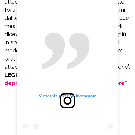
attacchi di panico che erano veramente molto
forti, ero immobilizzata, non riuscivo ad alzarmi
dal letto e ad uscire dalla stanza. Sono stata due
mesi rinchiusa in casa, con le tende chiuse. Mi
dicevano: ‘Respira’. Io ci provavo ma andavo più
in sbatti. Invece bisogna imparare a farlo nel
modo corretto. Quindi rinnovo il mio consiglio:
praticate Hatha yoga se volete uscire dagli
attacchi di panico che portano alla depressione”.
LEGGI ANCHE:
Belen Rodriguez e la
depressione: “Sono sparita per sopravvivere”
View this post on Instagram