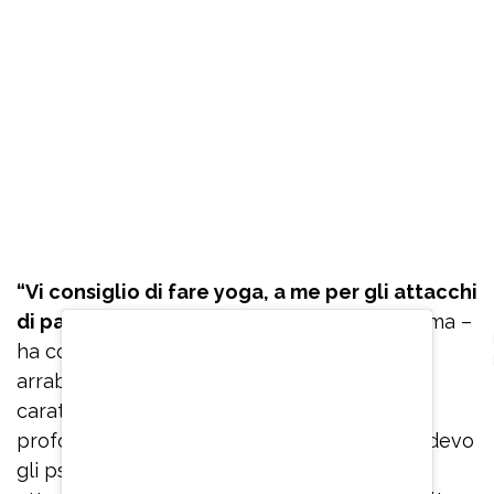
“Vi consiglio di fare yoga, a me per gli attacchi
di panico
è servito veramente tanto, mi calma –
ha confidato – Se ho paura o inizio ad
arrabbiarmi per qualcosa perché ho un
caratterino non molto facile, inspiro
profondamente. Quando stavo male e prendevo
gli psicofarmaci, quando mi arrivavano gli