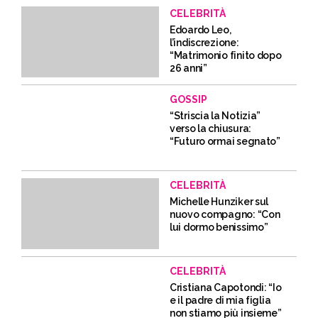
CELEBRITÀ
Edoardo Leo,
l’indiscrezione:
“Matrimonio finito dopo
26 anni”
GOSSIP
“Striscia la Notizia”
verso la chiusura:
“Futuro ormai segnato”
CELEBRITÀ
Michelle Hunziker sul
nuovo compagno: “Con
lui dormo benissimo”
CELEBRITÀ
Cristiana Capotondi: “Io
e il padre di mia figlia
non stiamo più insieme”