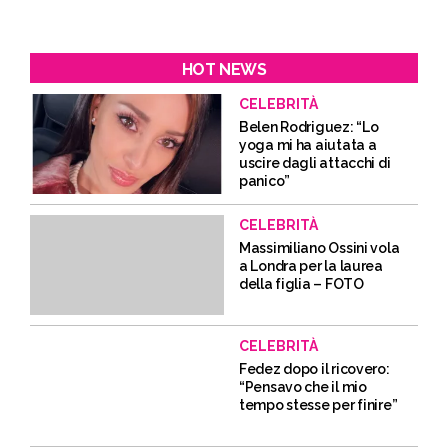
HOT NEWS
CELEBRITÀ
Belen Rodriguez: “Lo
yoga mi ha aiutata a
uscire dagli attacchi di
panico”
CELEBRITÀ
Massimiliano Ossini vola
a Londra per la laurea
della figlia – FOTO
CELEBRITÀ
Fedez dopo il ricovero:
“Pensavo che il mio
tempo stesse per finire”