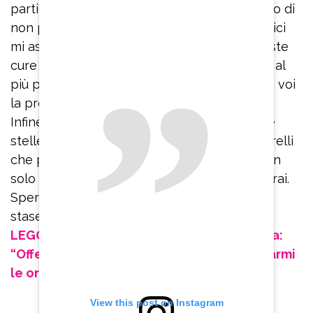
particolare – spiega – Sono molto dispiaciuto di
non poter essere lì con voi questa ma i medici
mi assicurano che continuando a fare le giuste
cure e con il giusto riposo dovrei rimettermi al
più presto. Quindi spero di poter essere con voi
la prossima settimana per l’ultima puntata”.
Infine, il maestro di danza di “Ballando con le
stelle” rivolge un pensiero a Selvaggia Lucarelli
che più volte ha mostrato di apprezzarlo non
solo artisticamente. “Inutile dirlo…mi mancherai.
Spero che sentirei anche tu la mia assenza
stasera”, dice Pasquale La Rocca.
LEGGI ANCHE: Luisella Costamagna furiosa:
“Offesi persino i miei cari, non posso tapparmi
le orecchie”
View this post on Instagram