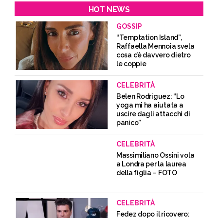
HOT NEWS
GOSSIP
“Temptation Island”,
Raffaella Mennoia svela
cosa c’è davvero dietro
le coppie
CELEBRITÀ
Belen Rodriguez: “Lo
yoga mi ha aiutata a
uscire dagli attacchi di
panico”
CELEBRITÀ
Massimiliano Ossini vola
a Londra per la laurea
della figlia – FOTO
CELEBRITÀ
Fedez dopo il ricovero: