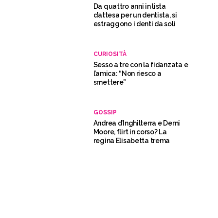
Da quattro anni in lista
d’attesa per un dentista, si
estraggono i denti da soli
CURIOSITÀ
Sesso a tre con la fidanzata e
l’amica: “Non riesco a
smettere”
GOSSIP
Andrea d’Inghilterra e Demi
Moore, flirt in corso? La
regina Elisabetta trema