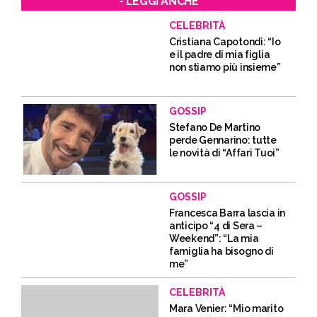
- LEGGI ANCHE
CELEBRITÀ
Cristiana Capotondi: “Io
e il padre di mia figlia
non stiamo più insieme”
GOSSIP
Stefano De Martino
perde Gennarino: tutte
le novità di “Affari Tuoi”
GOSSIP
Francesca Barra lascia in
anticipo “4 di Sera –
Weekend”: “La mia
famiglia ha bisogno di
me”
CELEBRITÀ
Mara Venier: “Mio marito