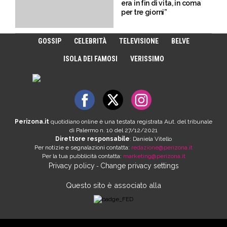
era in fin di vita, in coma
per tre giorni”
GOSSIP
CELEBRITÀ
TELEVISIONE
BELVE
ISOLA DEI FAMOSI
VERISSIMO
Perizona.it
quotidiano online è una testata registrata Aut. del tribunale
di Palermo n. 10 del 27/12/2021
Direttore responsabile
: Daniela Vitello
Per notizie e segnalazioni contatta:
redazione@perizona.it
Per la tua pubblicità contatta:
marketing@perizona.it
Privacy policy
Change privacy settings
-
Questo sito è associato alla