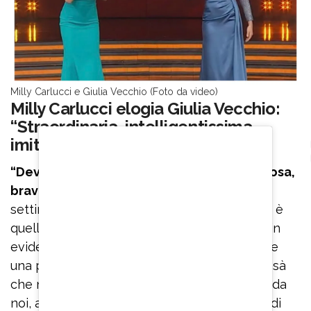
Milly Carlucci e Giulia Vecchio (Foto da video)
Milly Carlucci elogia Giulia Vecchio:
“Straordinaria, intelligentissima
imitatrice”
“Devo dire che mi piace molto, lei è deliziosa,
bravissima – ha detto Milly Carlucci
al
settimanale “Chi” – Lo scopo di un’imitazione è
quello di divertire punteggiando, mettendo in
evidenza caratteristiche che possono essere
una presa in giro, ma è questo il bello. E chissà
che non possiamo ‘raddoppiare’ proprio qui da
noi, a Sognando… Ballando con due versioni di