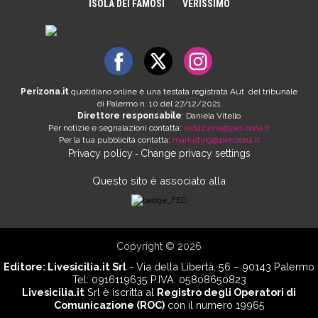
ISOLA DEI FAMOSI
VERISSIMO
Perizona.it
quotidiano online è una testata registrata Aut. del tribunale
di Palermo n. 10 del 27/12/2021
Direttore responsabile
: Daniela Vitello
Per notizie e segnalazioni contatta:
redazione@perizona.it
Per la tua pubblicità contatta:
marketing@perizona.it
Privacy policy
Change privacy settings
-
Questo sito è associato alla
Copyright © 2026
Editore:
Livesicilia.it Srl
- Via della Libertà, 56 – 90143 Palermo
Tel: 0916119635 P.IVA: 05808650823
Livesicilia.it
Srl è iscritta al
Registro degli Operatori di
Comunicazione (ROC)
con il numero 19965