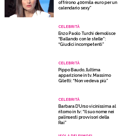
offrirono 400mila euro per un
calendario sexy”
CELEBRITÀ
Enzo Paolo Turchi demolisce
“Ballando con le stelle”:
“Giudici incompetenti”
CELEBRITÀ
Pippo Baudo, l’ultima
apparizione in tv. Massimo
Giletti: “Non vedeva più”
CELEBRITÀ
Barbara D’Urso vicinissima al
ritorno in tv: “Il suo nome nei
palinsesti provvisori della
Rai”
ISOLA DEI FAMOSI