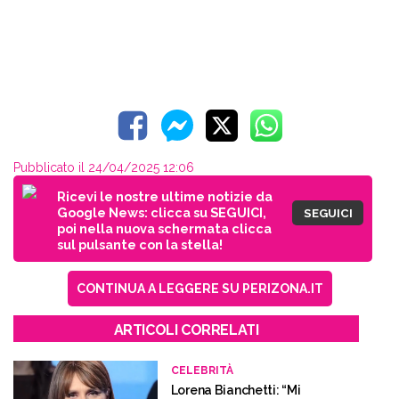
Pubblicato il 24/04/2025 12:06
Ricevi le nostre ultime notizie da
Google News: clicca su SEGUICI,
SEGUICI
poi nella nuova schermata clicca
sul pulsante con la stella!
CONTINUA A LEGGERE SU PERIZONA.IT
ARTICOLI CORRELATI
CELEBRITÀ
Lorena Bianchetti: “Mi