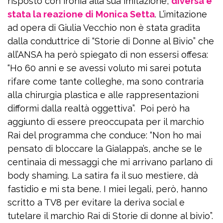
risposto con ironia alla sua imitazione,
diversa è
stata la reazione di Monica Setta
. L’imitazione
ad opera di Giulia Vecchio non è stata gradita
dalla conduttrice di “Storie di Donne al Bivio” che
all’ANSA ha però spiegato di non essersi offesa:
“Ho 60 anni e se avessi voluto mi sarei potuta
rifare come tante colleghe, ma sono contraria
alla chirurgia plastica e alle rappresentazioni
difformi dalla realtà oggettiva”. Poi però ha
aggiunto di essere preoccupata per il marchio
Rai del programma che conduce: “Non ho mai
pensato di bloccare la Gialappa’s, anche se le
centinaia di messaggi che mi arrivano parlano di
body shaming. La satira fa il suo mestiere, dà
fastidio e mi sta bene. I miei legali, però, hanno
scritto a TV8 per evitare la deriva social e
tutelare il marchio Rai di Storie di donne al bivio”.