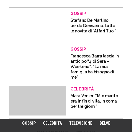
GOSSIP
Stefano De Martino
perde Gennarino: tutte
le novità di “Affari Tuoi”
GOSSIP
Francesca Barra lascia in
anticipo “4 di Sera –
Weekend”: “La mia
famiglia ha bisogno di
me”
CELEBRITÀ
Mara Venier: “Mio marito
era in fin di vita, in coma
per tre giorni”
GOSSIP
CELEBRITÀ
TELEVISIONE
BELVE