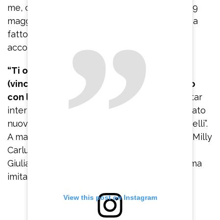
me, chi lo sa, vedremo”. Detto fatto. Venerdì 9
maggio Giulia Vecchio ha raccolto l’invito e ha
fatto irruzione in studio vestita, truccata e
acconciata come la padrona di casa.
“Ti offro il trattamento Bianca Guaccero
(vincitrice dell’ultima edizione di ‘Ballando
con le stelle’
, ndr), ti faccio diventare una star
internazionale e poi ti trovo anche un fidanzato
nuovo. Ti do il top, il più sexy di tutti: Paolo Belli”.
A margine dello sketch durato pochi minuti, Milly
Carlucci ha elogiato Giulia Vecchio: “Grazie a
Giulia che è una straordinaria, intelligentissima
imitatrice e mi onora di questa imitazione”.
View this post on Instagram