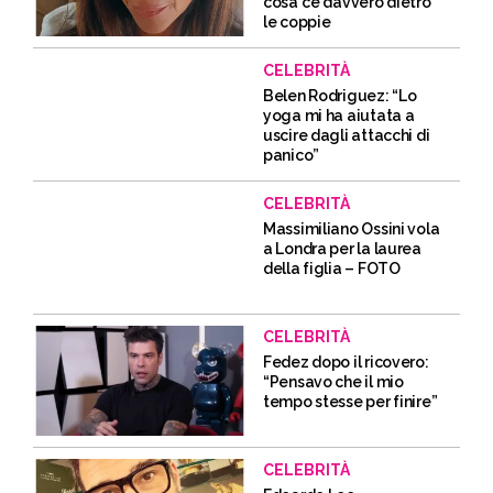
cosa c’è davvero dietro
le coppie
CELEBRITÀ
Belen Rodriguez: “Lo
yoga mi ha aiutata a
uscire dagli attacchi di
panico”
CELEBRITÀ
Massimiliano Ossini vola
a Londra per la laurea
della figlia – FOTO
CELEBRITÀ
Fedez dopo il ricovero:
“Pensavo che il mio
tempo stesse per finire”
CELEBRITÀ