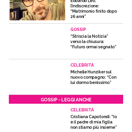
Edoardo Leo,
l’indiscrezione:
“Matrimonio finito dopo
26 anni”
GOSSIP
“Striscia la Notizia”
verso la chiusura:
“Futuro ormai segnato”
CELEBRITÀ
Michelle Hunziker sul
nuovo compagno: “Con
lui dormo benissimo”
GOSSIP - LEGGI ANCHE
CELEBRITÀ
Cristiana Capotondi: “Io
e il padre di mia figlia
non stiamo più insieme”