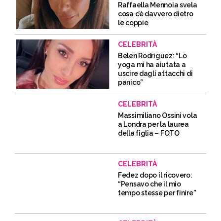
Raffaella Mennoia svela
cosa c’è davvero dietro
le coppie
CELEBRITÀ
Belen Rodriguez: “Lo
yoga mi ha aiutata a
uscire dagli attacchi di
panico”
CELEBRITÀ
Massimiliano Ossini vola
a Londra per la laurea
della figlia – FOTO
CELEBRITÀ
Fedez dopo il ricovero:
“Pensavo che il mio
tempo stesse per finire”