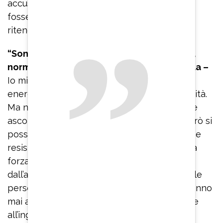
accusa infamante e vergognosa. È come se
fosse un tatuaggio stampato in testa. Io non
ritengo di essere un assassino”.
“Sono una persona abitudinaria, semplice,
normale, senza grilli per la testa – continua –
Io mi sono sempre difeso lottando
energicamente con la mia unica arma: la verità.
Ma non c’è verità possibile per chi non vuole
ascoltare. Le sentenze vanno rispettate, però si
possono anche mettere in discussione. Come
resisto? La rabbia si è tramutata in forza e la
forza viene alimentata quotidianamente
dall’amore dei miei familiari, dei miei figli, delle
persone che mi sono vicine e che non mi hanno
mai abbandonato. Così riesco a sopravvivere
all’ingiustizia quotidiana. Non bisogna farsi