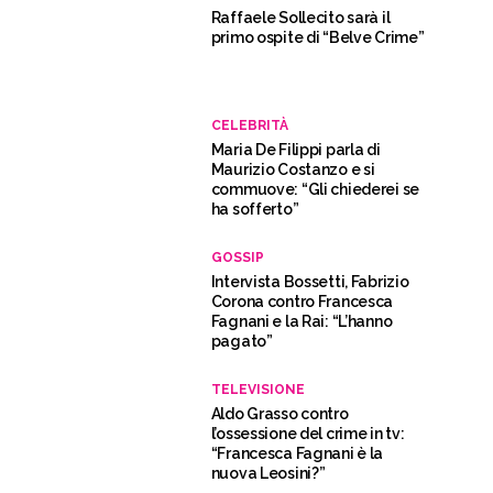
Raffaele Sollecito sarà il
primo ospite di “Belve Crime”
CELEBRITÀ
Maria De Filippi parla di
Maurizio Costanzo e si
commuove: “Gli chiederei se
ha sofferto”
GOSSIP
Intervista Bossetti, Fabrizio
Corona contro Francesca
Fagnani e la Rai: “L’hanno
pagato”
TELEVISIONE
Aldo Grasso contro
l’ossessione del crime in tv:
“Francesca Fagnani è la
nuova Leosini?”