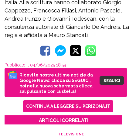
Italia. Alla scrittura hanno collaborato Giorgio
Cappozzo, Francesca Filiasi, Antonio Pascale,
Andrea Punzo e Giovanni Todescan, con la
consulenza autoriale di Giancarlo De Andreis. La
regia è affidata a Mauro Stancati.
Pubblicato il 04/06/2025 18:59
Ricevi le nostre ultime notizie da
Google News: clicca su SEGUICI,
SEGUICI
poi nella nuova schermata clicca
sul pulsante con la stella!
CONTINUA A LEGGERE SU PERIZONA.IT
ARTICOLI CORRELATI
TELEVISIONE