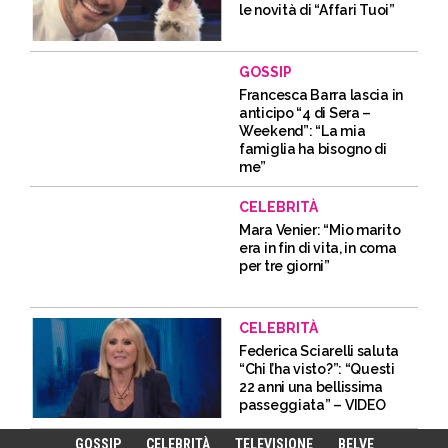
le novità di “Affari Tuoi”
GOSSIP
Francesca Barra lascia in
anticipo “4 di Sera –
Weekend”: “La mia
famiglia ha bisogno di
me”
CELEBRITÀ
Mara Venier: “Mio marito
era in fin di vita, in coma
per tre giorni”
CELEBRITÀ
Federica Sciarelli saluta
“Chi l’ha visto?”: “Questi
22 anni una bellissima
passeggiata” – VIDEO
GOSSIP
CELEBRITÀ
TELEVISIONE
BELVE