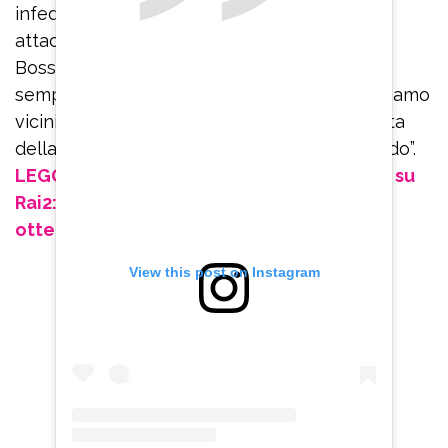
infedeltà. Non potendo fare altro, mi sono
attaccato a questa detenuta”, dice Massimo
Bossetti. Per poi aggiungere: “Mia moglie è
sempre al mio fianco. Ci sentiamo sempre, siamo
vicini e uniti. Sento il suo sostegno. È convinta
della mia assoluta innocenza. I miei figli li vedo”.
LEGGI ANCHE: Omicidio Lorys Stival, il doc su
Rai2: il marito di Veronica Panarello ha
ottenuto il divorzio
View this post on Instagram