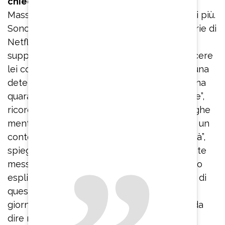
chiede Francesca Fagnani. Sì – ribatte
Massimo Bossetti – lettere, mail, di tutto e di più.
Sono aumentate dopo l’uscita della docu-serie di
Netflix. Cosa scrivono? Incoraggiamento,
supporto. Io rispondo, sì”. “Mentre era in carcere
lei comincia una lunga corrispondenza con una
detenuta che si chiama Gina. Vi scambiate una
quarantina di lettere…nasce un flirt epistolare”,
ricorda la conduttrice. “Sono le classiche seghe
mentali che si fanno due persone recluse in un
contesto carcerario per vivere la quotidianità”,
spiega lui. “Alcune di queste lettere sono state
messe agli atti, alcune avevano un contenuto
esplicitamente sessuale. Sua moglie sapeva di
questa corrispondenza con Gina?”, incalza la
giornalista. “Sì, è venuta a saperlo. È brutto da
dire ma è stata una vendetta per le sue