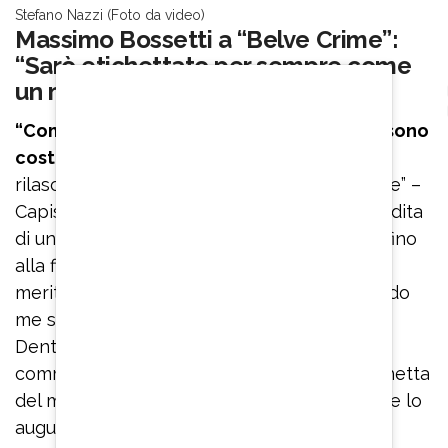
Stefano Nazzi (Foto da video)
Massimo Bossetti a “Belve Crime”:
“Sarò etichettato per sempre come
un mostro”
“Come sto? Sopravvivo all’ingiustizia che sono
costretto a vivere”, si apre così
l’intervista
rilasciata da Massimo Bossetti a “Belve Crime” –
Capisco i genitori di Yara, il dolore per la perdita
di un figlio è tremendo, se lo trascineranno fino
alla fine dei loro giorni. La giustizia che si
meriterebbero non è fatta, in quanto secondo
me si dovevano percorrere diverse strade.
Dentro di me sono tranquillo non avendo
commesso nulla ma mi sento addosso l’etichetta
del mostro. Anche se venissi prosciolto, e me lo
auguro, sarò sempre etichettato per questa