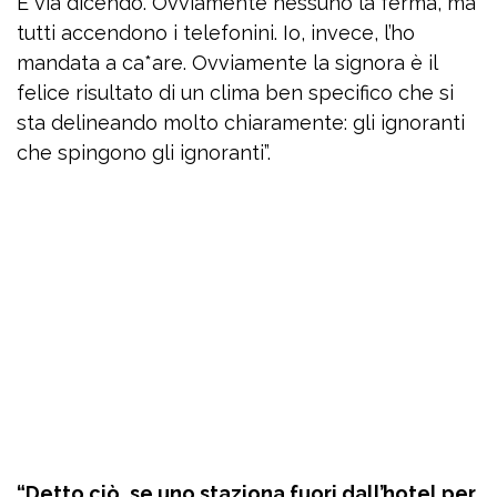
E via dicendo. Ovviamente nessuno la ferma, ma
tutti accendono i telefonini. Io, invece, l’ho
mandata a ca*are. Ovviamente la signora è il
felice risultato di un clima ben specifico che si
sta delineando molto chiaramente: gli ignoranti
che spingono gli ignoranti”.
“Detto ciò, se uno staziona fuori dall’hotel per