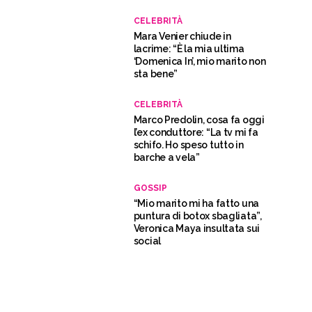
CELEBRITÀ
Mara Venier chiude in
lacrime: “È la mia ultima
‘Domenica In’, mio marito non
sta bene”
CELEBRITÀ
Marco Predolin, cosa fa oggi
l’ex conduttore: “La tv mi fa
schifo. Ho speso tutto in
barche a vela”
GOSSIP
“Mio marito mi ha fatto una
puntura di botox sbagliata”,
Veronica Maya insultata sui
social