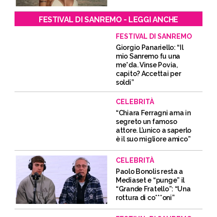
FESTIVAL DI SANREMO - LEGGI ANCHE
FESTIVAL DI SANREMO
Giorgio Panariello: “Il
mio Sanremo fu una
me*da. Vinse Povia,
capito? Accettai per
soldi”
CELEBRITÀ
“Chiara Ferragni ama in
segreto un famoso
attore. L’unico a saperlo
è il suo migliore amico”
CELEBRITÀ
Paolo Bonolis resta a
Mediaset e “punge” il
“Grande Fratello”: “Una
rottura di co***oni”