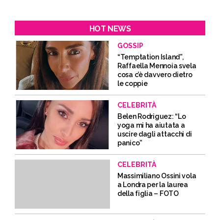
HOT NEWS
GOSSIP
“Temptation Island”,
Raffaella Mennoia svela
cosa c’è davvero dietro
le coppie
CELEBRITÀ
Belen Rodriguez: “Lo
yoga mi ha aiutata a
uscire dagli attacchi di
panico”
CELEBRITÀ
Massimiliano Ossini vola
a Londra per la laurea
della figlia – FOTO