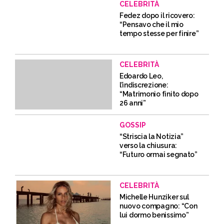
CELEBRITÀ
Fedez dopo il ricovero:
“Pensavo che il mio
tempo stesse per finire”
CELEBRITÀ
Edoardo Leo,
l’indiscrezione:
“Matrimonio finito dopo
26 anni”
GOSSIP
“Striscia la Notizia”
verso la chiusura:
“Futuro ormai segnato”
CELEBRITÀ
Michelle Hunziker sul
nuovo compagno: “Con
lui dormo benissimo”