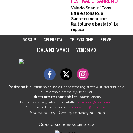
FESTIVAL DI SANREMO
Valerio Scanu: “Tony
Effe è stonato, a
Sanremo neanche
l’autotune è bastato”. La
replica
GOSSIP
CELEBRITÀ
TELEVISIONE
BELVE
ISOLA DEI FAMOSI
VERISSIMO
Perizona.it
quotidiano online è una testata registrata Aut. del tribunale
di Palermo n. 10 del 27/12/2021
Direttore responsabile
: Daniela Vitello
Per notizie e segnalazioni contatta:
redazione@perizona.it
Per la tua pubblicità contatta:
marketing@perizona.it
Privacy policy
Change privacy settings
-
Questo sito è associato alla