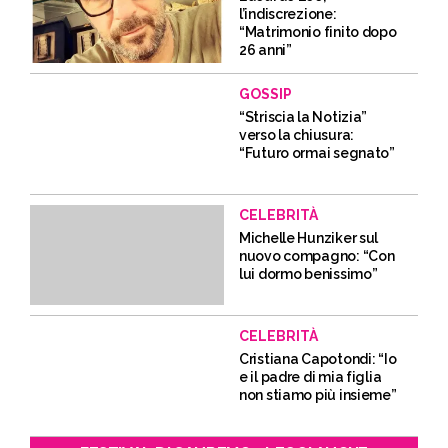
l’indiscrezione:
“Matrimonio finito dopo
26 anni”
GOSSIP
“Striscia la Notizia”
verso la chiusura:
“Futuro ormai segnato”
CELEBRITÀ
Michelle Hunziker sul
nuovo compagno: “Con
lui dormo benissimo”
CELEBRITÀ
Cristiana Capotondi: “Io
e il padre di mia figlia
non stiamo più insieme”