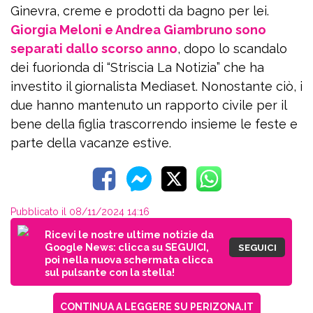
Ginevra, creme e prodotti da bagno per lei.
Giorgia Meloni e Andrea Giambruno sono
separati dallo scorso anno
, dopo lo scandalo
dei fuorionda di “Striscia La Notizia” che ha
investito il giornalista Mediaset. Nonostante ciò, i
due hanno mantenuto un rapporto civile per il
bene della figlia trascorrendo insieme le feste e
parte della vacanze estive.
Pubblicato il 08/11/2024 14:16
Ricevi le nostre ultime notizie da
Google News: clicca su SEGUICI,
SEGUICI
poi nella nuova schermata clicca
sul pulsante con la stella!
CONTINUA A LEGGERE SU PERIZONA.IT