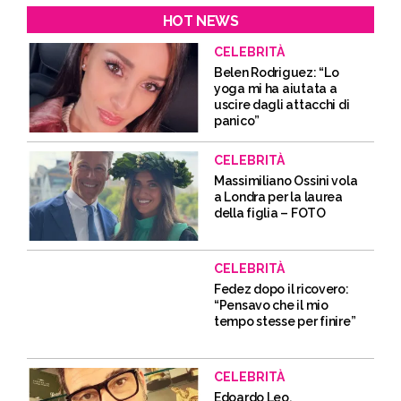
HOT NEWS
CELEBRITÀ
Belen Rodriguez: “Lo
yoga mi ha aiutata a
uscire dagli attacchi di
panico”
CELEBRITÀ
Massimiliano Ossini vola
a Londra per la laurea
della figlia – FOTO
CELEBRITÀ
Fedez dopo il ricovero:
“Pensavo che il mio
tempo stesse per finire”
CELEBRITÀ
Edoardo Leo,