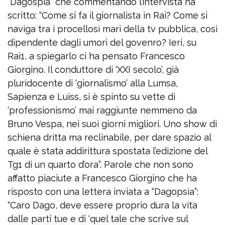
“Dagospia” che commentando l’intervista ha
scritto: “Come si fa il giornalista in Rai? Come si
naviga tra i procellosi mari della tv pubblica, così
dipendente dagli umori del govenro? Ieri, su
Rai1, a spiegarlo ci ha pensato Francesco
Giorgino. Il conduttore di ‘XXI secolo’, già
pluridocente di ‘giornalismo’ alla Lumsa,
Sapienza e Luiss, si è spinto su vette di
‘professionismo’ mai raggiunte nemmeno da
Bruno Vespa, nei suoi giorni migliori. Uno show di
schiena dritta ma reclinabile, per dare spazio al
quale è stata addirittura spostata l’edizione del
Tg1 di un quarto d’ora”. Parole che non sono
affatto piaciute a Francesco Giorgino che ha
risposto con una lettera inviata a “Dagopsia”:
“Caro Dago, deve essere proprio dura la vita
dalle parti tue e di ‘quel tale che scrive sul