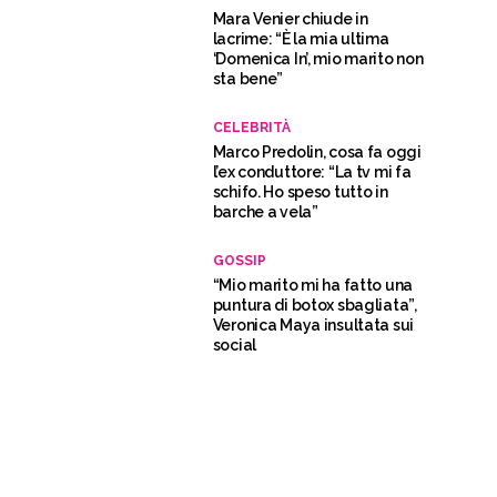
Mara Venier chiude in
lacrime: “È la mia ultima
‘Domenica In’, mio marito non
sta bene”
CELEBRITÀ
Marco Predolin, cosa fa oggi
l’ex conduttore: “La tv mi fa
schifo. Ho speso tutto in
barche a vela”
GOSSIP
“Mio marito mi ha fatto una
puntura di botox sbagliata”,
Veronica Maya insultata sui
social