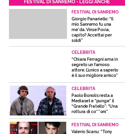
FESTIVAL DI SANREMO - LEGGI ANCHE
FESTIVAL DI SANREMO
Giorgio Panariello: “Il
mio Sanremo fu una
me*da. Vinse Povia,
capito? Accettai per
soldi”
CELEBRITÀ
“Chiara Ferragni ama in
segreto un famoso
attore. L’unico a saperlo
è il suo migliore amico”
CELEBRITÀ
Paolo Bonolis resta a
Mediaset e “punge” il
“Grande Fratello”: “Una
rottura di co***oni”
FESTIVAL DI SANREMO
Valerio Scanu: “Tony