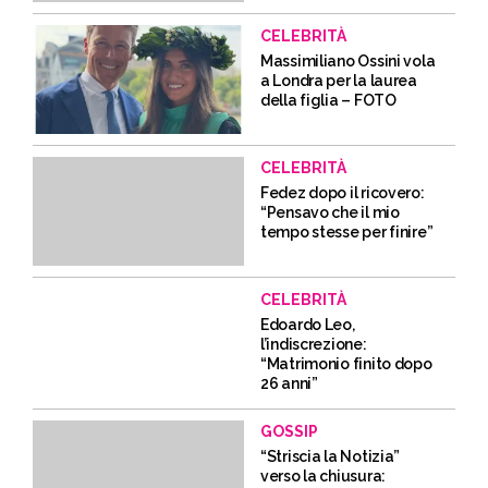
CELEBRITÀ
Massimiliano Ossini vola
a Londra per la laurea
della figlia – FOTO
CELEBRITÀ
Fedez dopo il ricovero:
“Pensavo che il mio
tempo stesse per finire”
CELEBRITÀ
Edoardo Leo,
l’indiscrezione:
“Matrimonio finito dopo
26 anni”
GOSSIP
“Striscia la Notizia”
verso la chiusura: