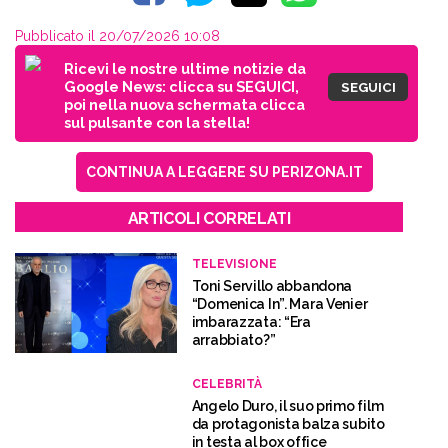
Pubblicato il 20/07/2026 10:08
Ricevi le nostre ultime notizie da
Google News: clicca su SEGUICI,
SEGUICI
poi nella nuova schermata clicca
sul pulsante con la stella!
CONTINUA A LEGGERE SU PERIZONA.IT
ARTICOLI CORRELATI
TELEVISIONE
Toni Servillo abbandona
“Domenica In”. Mara Venier
imbarazzata: “Era
arrabbiato?”
CELEBRITÀ
Angelo Duro, il suo primo film
da protagonista balza subito
in testa al box office