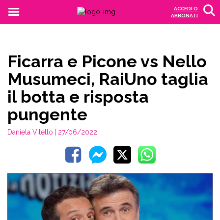
ACCEDI O
ABBONATI
Ficarra e Picone vs Nello
Musumeci, RaiUno taglia
il botta e risposta
pungente
Daniela Vitello
| 27/06/2022