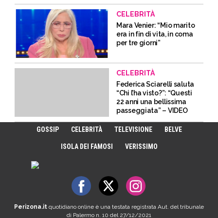
CELEBRITÀ
Mara Venier: “Mio marito
era in fin di vita, in coma
per tre giorni”
CELEBRITÀ
Federica Sciarelli saluta
“Chi l’ha visto?”: “Questi
22 anni una bellissima
passeggiata” – VIDEO
GOSSIP
CELEBRITÀ
TELEVISIONE
BELVE
ISOLA DEI FAMOSI
VERISSIMO
Perizona.it
quotidiano online è una testata registrata Aut. del tribunale
di Palermo n. 10 del 27/12/2021