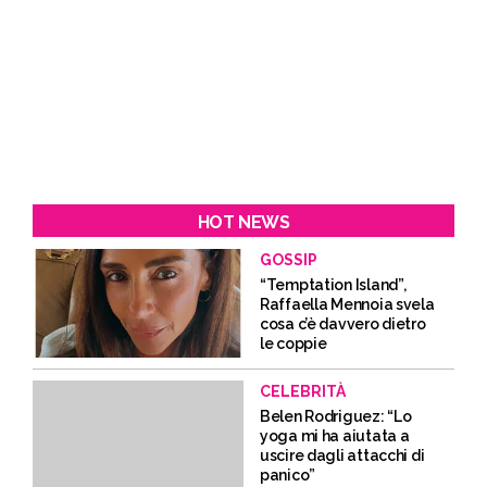
HOT NEWS
GOSSIP
“Temptation Island”,
Raffaella Mennoia svela
cosa c’è davvero dietro
le coppie
CELEBRITÀ
Belen Rodriguez: “Lo
yoga mi ha aiutata a
uscire dagli attacchi di
panico”