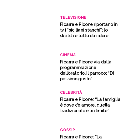
TELEVISIONE
Ficarra e Picone riportano in
tv i “siciliani stanchi”: lo
sketch è tutto da ridere
CINEMA
Ficarra e Picone via dalla
programmazione
dell’oratorio. Il parroco: “Di
pessimo gusto”
CELEBRITÀ
Ficarra e Picone: “La famiglia
è dove c’è amore, quella
tradizionale è un limite”
GOSSIP
Ficarra e Picone: “La