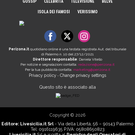
GOSSIP
CELEBRITÀ
TELEVISIONE
BELVE
ISOLA DEI FAMOSI
VERISSIMO
Perizona.it
quotidiano online è una testata registrata Aut. del tribunale
di Palermo n. 10 del 27/12/2021
Direttore responsabile
: Daniela Vitello
Per notizie e segnalazioni contatta:
redazione@perizona.it
Per la tua pubblicità contatta:
marketing@perizona.it
Privacy policy
Change privacy settings
-
Questo sito è associato alla
Copyright © 2026
Editore:
Livesicilia.it Srl
- Via della Libertà, 56 – 90143 Palermo
Tel: 0916119635 P.IVA: 05808650823
Livesicilia.it
Srl è iscritta al
Registro degli Operatori di