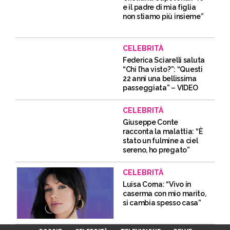
e il padre di mia figlia
non stiamo più insieme”
CELEBRITÀ
Federica Sciarelli saluta
“Chi l’ha visto?”: “Questi
22 anni una bellissima
passeggiata” – VIDEO
CELEBRITÀ
Giuseppe Conte
racconta la malattia: “È
stato un fulmine a ciel
sereno, ho pregato”
CELEBRITÀ
Luisa Corna: “Vivo in
caserma con mio marito,
si cambia spesso casa”