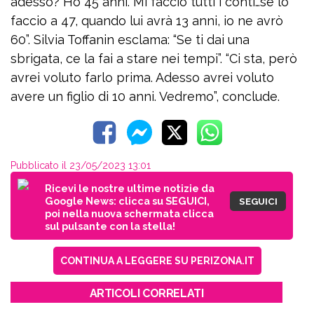
adesso? Ho 45 anni. Mi faccio tutti i conti…se lo
faccio a 47, quando lui avrà 13 anni, io ne avrò
60”. Silvia Toffanin esclama: “Se ti dai una
sbrigata, ce la fai a stare nei tempi”. “Ci sta, però
avrei voluto farlo prima. Adesso avrei voluto
avere un figlio di 10 anni. Vedremo”, conclude.
Pubblicato il 23/05/2023 13:01
Ricevi le nostre ultime notizie da
Google News: clicca su SEGUICI,
SEGUICI
poi nella nuova schermata clicca
sul pulsante con la stella!
CONTINUA A LEGGERE SU PERIZONA.IT
ARTICOLI CORRELATI