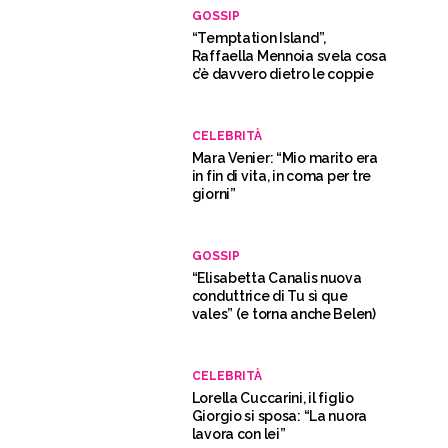
GOSSIP
“Temptation Island”,
Raffaella Mennoia svela cosa
c’è davvero dietro le coppie
CELEBRITÀ
Mara Venier: “Mio marito era
in fin di vita, in coma per tre
giorni”
GOSSIP
“Elisabetta Canalis nuova
conduttrice di Tu sì que
vales” (e torna anche Belen)
CELEBRITÀ
Lorella Cuccarini, il figlio
Giorgio si sposa: “La nuora
lavora con lei”