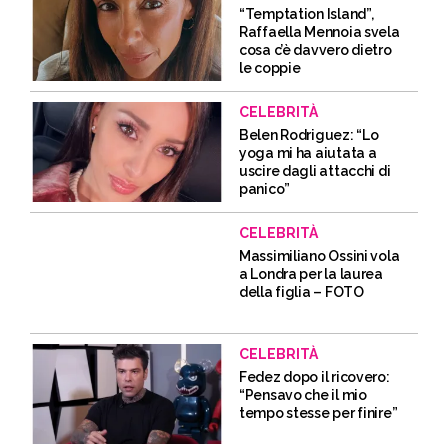
“Temptation Island”,
Raffaella Mennoia svela
cosa c’è davvero dietro
le coppie
CELEBRITÀ
Belen Rodriguez: “Lo
yoga mi ha aiutata a
uscire dagli attacchi di
panico”
CELEBRITÀ
Massimiliano Ossini vola
a Londra per la laurea
della figlia – FOTO
CELEBRITÀ
Fedez dopo il ricovero:
“Pensavo che il mio
tempo stesse per finire”