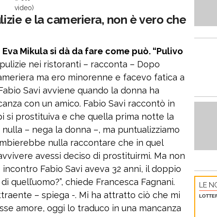
video)
lizie e la cameriera, non è vero che
, Eva Mikula si dà da fare come può. “Pulivo
pulizie nei ristoranti – racconta – Dopo
ameriera ma ero minorenne e facevo fatica a
n Fabio Savi avviene quando la donna ha
acanza con un amico. Fabio Savi raccontò in
 si prostituiva e che quella prima notte la
o nulla – nega la donna –, ma puntualizziamo
mbierebbe nulla raccontare che in quel
vivere avessi deciso di prostituirmi. Ma non
o incontro Fabio Savi aveva 32 anni, il doppio
 di quell’uomo?”, chiede Francesca Fagnani.
LE NO
traente – spiega -. Mi ha attratto ciò che mi
LOTTE
sse amore, oggi lo traduco in una mancanza