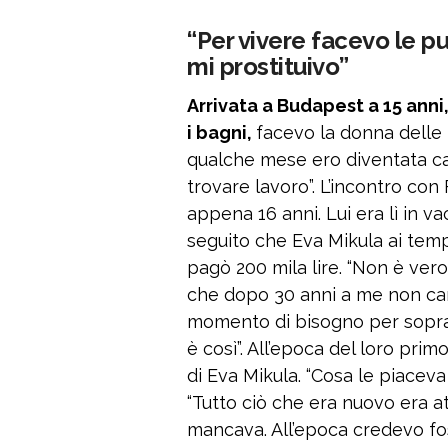
“Per vivere facevo le pu
mi prostituivo”
Arrivata a Budapest a 15 anni
i bagni,
facevo la donna delle 
qualche mese ero diventata c
trovare lavoro”. L’incontro co
appena 16 anni. Lui era lì in v
seguito che Eva Mikula ai tempi
pagò 200 mila lire. “Non è ver
che dopo 30 anni a me non ca
momento di bisogno per soprav
è così”. All’epoca del loro prim
di Eva Mikula. “Cosa le piaceva
“Tutto ciò che era nuovo era at
mancava. All’epoca credevo fo