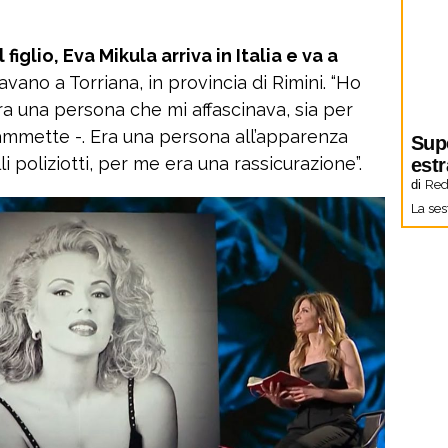
 figlio, Eva Mikula arriva in Italia e va a
avano a Torriana, in provincia di Rimini. “Ho
ra una persona che mi affascinava, sia per
ammette -. Era una persona all’apparenza
Sup
li poliziotti, per me era una rassicurazione”.
estr
di
Red
La ses