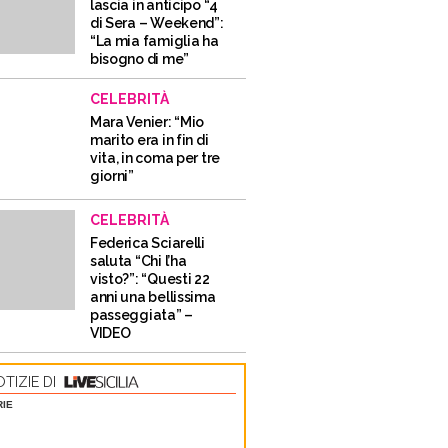
lascia in anticipo “4
di Sera – Weekend”:
“La mia famiglia ha
bisogno di me”
CELEBRITÀ
Mara Venier: “Mio
marito era in fin di
vita, in coma per tre
giorni”
CELEBRITÀ
Federica Sciarelli
saluta “Chi l’ha
visto?”: “Questi 22
anni una bellissima
passeggiata” –
VIDEO
TIZIE DI
RIE