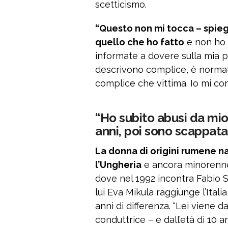
scetticismo.
“Questo non mi tocca – spiega
quello che ho fatto
e non ho 
informate a dovere sulla mia pe
descrivono complice, è normale
complice che vittima. Io mi con
“Ho subito abusi da mio 
anni, poi sono scappata
La donna di origini rumene na
l’Ungheria
e ancora minorenne
dove nel 1992 incontra Fabio S
lui Eva Mikula raggiunge l’Itali
anni di differenza. “Lei viene d
conduttrice – e dall’età di 10 a