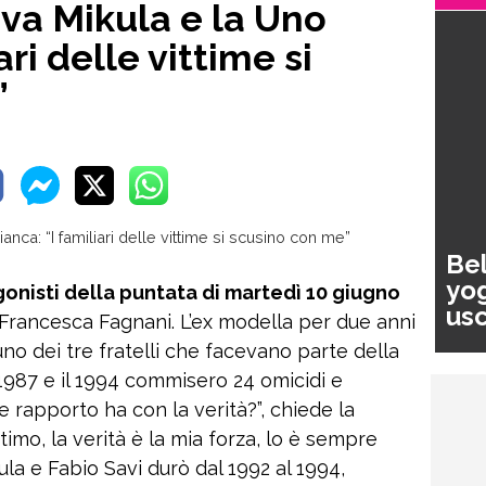
Eva Mikula e la Uno
ari delle vittime si
”
Bel
yog
agonisti della puntata di martedì 10 giugno
usc
Francesca Fagnani. L’ex modella per due anni
pa
no dei tre fratelli che facevano parte della
 1987 e il 1994 commisero 24 omicidi e
e rapporto ha con la verità?”, chiede la
timo, la verità è la mia forza, lo è sempre
ula e Fabio Savi durò dal 1992 al 1994,