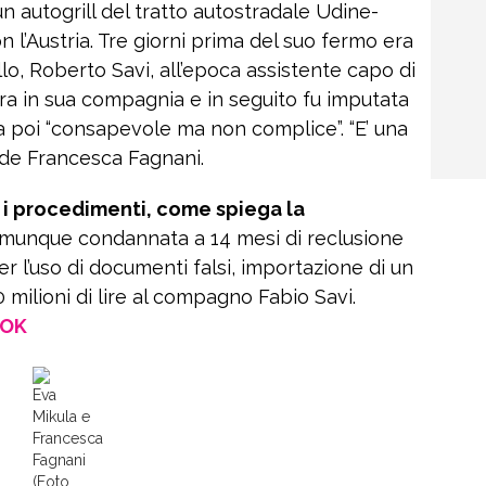
n autogrill del tratto autostradale Udine-
n l’Austria. Tre giorni prima del suo fermo era
llo, Roberto Savi, all’epoca assistente capo di
era in sua compagnia e in seguito fu imputata
ta poi “consapevole ma non complice”. “E’ una
iede Francesca Fagnani.
tti i procedimenti, come spiega la
munque condannata a 14 mesi di reclusione
 l’uso di documenti falsi, importazione di un
 milioni di lire al compagno Fabio Savi.
OOK
Eva
Mikula e
Francesca
Fagnani
(Foto