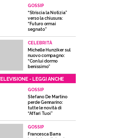
GOSSIP
“Striscia la Notizia”
verso la chiusura:
“Futuro ormai
segnato”
CELEBRITÀ
Michelle Hunziker sul
nuovo compagno:
“Con lui dormo
benissimo”
ELEVISIONE - LEGGI ANCHE
GOSSIP
Stefano De Martino
perde Gennarino:
tutte le novità di
“Affari Tuoi”
GOSSIP
Francesca Barra