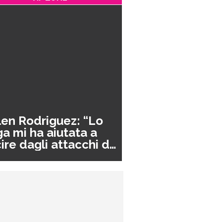
en Rodriguez: “Lo
a mi ha aiutata a
ire dagli attacchi di
nico”