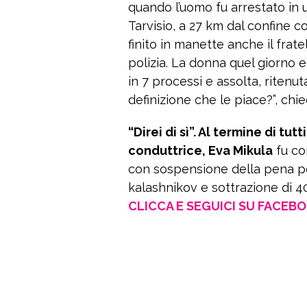
quando l’uomo fu arrestato in u
Tarvisio, a 27 km dal confine co
finito in manette anche il frate
polizia. La donna quel giorno 
in 7 processi e assolta, ritenu
definizione che le piace?”, ch
“Direi di sì”. Al termine di tu
conduttrice, Eva Mikula
fu co
con sospensione della pena per
kalashnikov e sottrazione di 40
CLICCA E SEGUICI SU FACEB