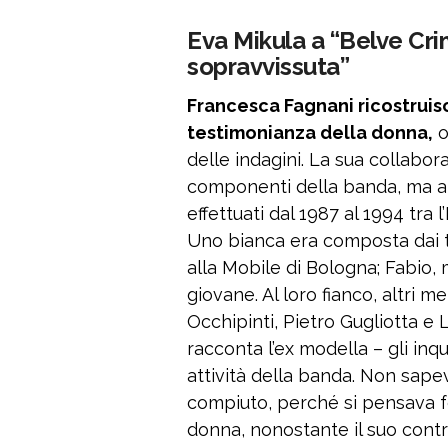
Eva Mikula a “Belve Cri
sopravvissuta”
Francesca Fagnani ricostruis
testimonianza della donna,
o
delle indagini. La sua collabora
componenti della banda, ma anc
effettuati dal 1987 al 1994 tra
Uno bianca era composta dai tre
alla Mobile di Bologna; Fabio, 
giovane. Al loro fianco, altri m
Occhipinti, Pietro Gugliotta e L
racconta l’ex modella – gli inq
attività della banda. Non sap
compiuto, perché si pensava fo
donna, nonostante il suo contr