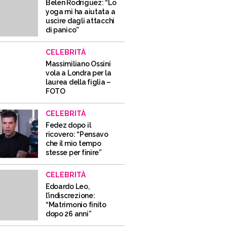
Belen Rodriguez: “Lo
yoga mi ha aiutata a
uscire dagli attacchi
di panico”
CELEBRITÀ
Massimiliano Ossini
vola a Londra per la
laurea della figlia –
FOTO
CELEBRITÀ
Fedez dopo il
ricovero: “Pensavo
che il mio tempo
stesse per finire”
CELEBRITÀ
Edoardo Leo,
l’indiscrezione:
“Matrimonio finito
dopo 26 anni”