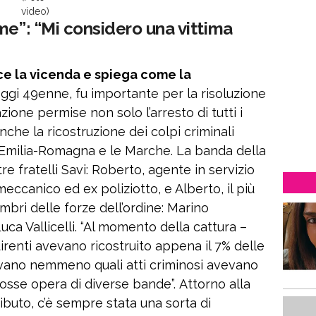
video)
me”: “Mi considero una vittima
ce la vicenda e spiega come la
ggi 49enne, fu importante per la risoluzione
zione permise non solo l’arresto di tutti i
he la ricostruzione dei colpi criminali
 l’Emilia-Romagna e le Marche. La banda della
 fratelli Savi: Roberto, agente in servizio
meccanico ed ex poliziotto, e Alberto, il più
embri delle forze dell’ordine: Marino
uca Vallicelli. “Al momento della cattura –
uirenti avevano ricostruito appena il 7% delle
evano nemmeno quali atti criminosi avevano
sse opera di diverse bande”. Attorno alla
ibuto, c’è sempre stata una sorta di