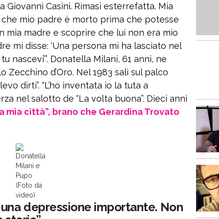
a Giovanni Casini. Rimasi esterrefatta. Mia
 che mio padre è morto prima che potesse
n mia madre e scoprire che lui non era mio
re mi disse: ‘Una persona mi ha lasciato nel
 nascevi’”. Donatella Milani, 61 anni, ne
o Zecchino d’Oro. Nel 1983 salì sul palco
vo dirti”. “L’ho inventata io la tuta a
a nel salotto de “La volta buona”. Dieci anni
la mia città”, brano che Gerardina Trovato
Donatella
Milani e
Pupo
(Foto da
video)
 una depressione importante. Non