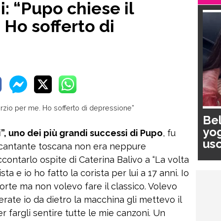
: “Pupo chiese il
 Ho sofferto di
Bel
yog
”, uno dei più grandi successi di Pupo
, fu
usc
La cantante toscana non era neppure
pa
contarlo ospite di Caterina Balivo a “La volta
a e io ho fatto la corista per lui a 17 anni. Io
oforte ma non volevo fare il classico. Volevo
erate io da dietro la macchina gli mettevo il
er fargli sentire tutte le mie canzoni. Un