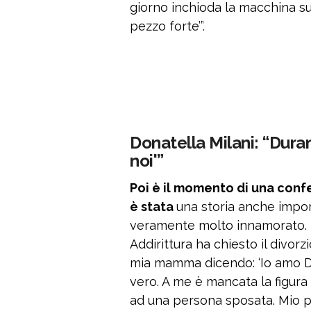
giorno inchioda la macchina sul
pezzo forte’”.
Donatella Milani: “Duran
noi'”
Poi è il momento di una conf
è stata
una storia anche impor
veramente molto innamorato. 
Addirittura ha chiesto il divorz
mia mamma dicendo: ‘Io amo Don
vero. A me è mancata la figur
ad una persona sposata. Mio p