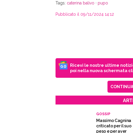
Tags:
caterina balivo
·
pupo
Pubblicato il 09/11/2024 14:12
Ricevi le nostre ultime notiz
poi nella nuova schermata cli
CONTINUA 
ART
GOSSIP
Massimo Cagnina
criticato per il suo
peso e per aver