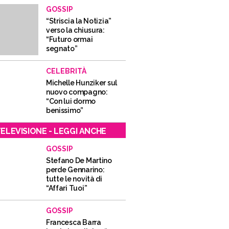
GOSSIP
“Striscia la Notizia”
verso la chiusura:
“Futuro ormai
segnato”
CELEBRITÀ
Michelle Hunziker sul
nuovo compagno:
“Con lui dormo
benissimo”
ELEVISIONE - LEGGI ANCHE
GOSSIP
Stefano De Martino
perde Gennarino:
tutte le novità di
“Affari Tuoi”
GOSSIP
Francesca Barra