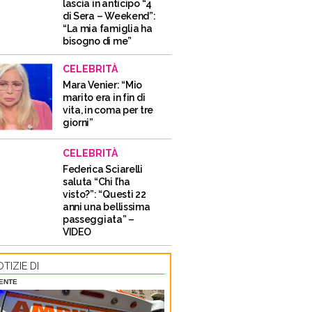
lascia in anticipo “4
di Sera – Weekend”:
“La mia famiglia ha
bisogno di me”
CELEBRITÀ
Mara Venier: “Mio
marito era in fin di
vita, in coma per tre
giorni”
CELEBRITÀ
Federica Sciarelli
saluta “Chi l’ha
visto?”: “Questi 22
anni una bellissima
passeggiata” –
VIDEO
TIZIE DI
DENTE