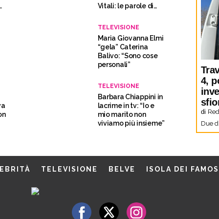
Vitali: le parole di
Caterina Balivo
TELEVISIONE
Maria Giovanna Elmi
“gela” Caterina
Balivo: “Sono cose
personali”
Trav
4, p
TELEVISIONE
inve
Barbara Chiappini in
sfio
va
lacrime in tv: “Io e
di
Red
on
mio marito non
viviamo più insieme”
Due di
EBRITÀ
TELEVISIONE
BELVE
ISOLA DEI FAMOS