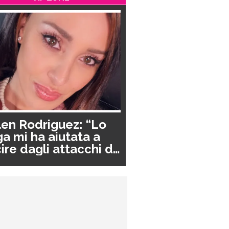
en Rodriguez: “Lo
a mi ha aiutata a
ire dagli attacchi di
nico”