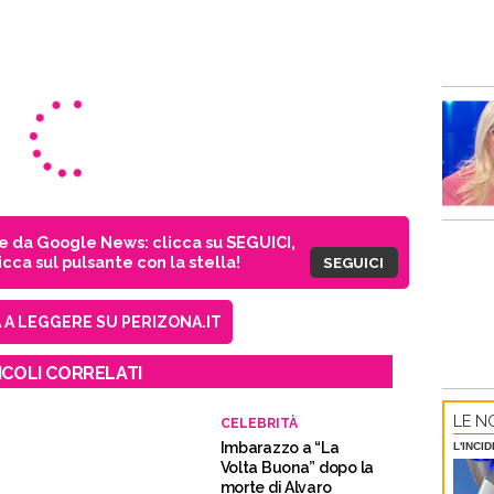
ie da Google News: clicca su SEGUICI,
cca sul pulsante con la stella!
SEGUICI
A LEGGERE SU PERIZONA.IT
ICOLI CORRELATI
LE NO
CELEBRITÀ
Imbarazzo a “La
L'INCI
Volta Buona” dopo la
morte di Alvaro