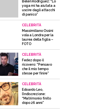
Belen Rodriguez: “Lo
yoga mi ha aiutata a
uscire dagli attacchi
di panico”
CELEBRITÀ
Massimiliano Ossini
vola a Londra per la
laurea della figlia –
FOTO
CELEBRITÀ
Fedez dopo il
ricovero: “Pensavo
che il mio tempo
stesse per finire”
CELEBRITÀ
Edoardo Leo,
l’indiscrezione:
“Matrimonio finito
dopo 26 anni”