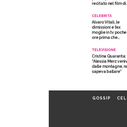
recitato nel film di
Angelo Duro
CELEBRITÀ
Alvaro Vitali, le
dimissioni e l’ex
moglie in tv poche
ore prima che
morisse
TELEVISIONE
Cristina Quaranta:
“Alessia Merz veni
dalle montagne, n
sapeva ballare”
GOSSIP
CEL