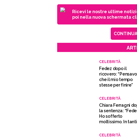
Ricevi le nostre ultime notiz
poi nella nuova schermata cli
CONTINUA 
ART
CELEBRITÀ
Fedez dopo il
ricovero: “Pensav
che il mio tempo
stesse per finire”
CELEBRITÀ
Chiara Ferragni d
la sentenza: “Fede
Ho sofferto
moltissimo. In tant
sono spariti”
CELEBRITÀ