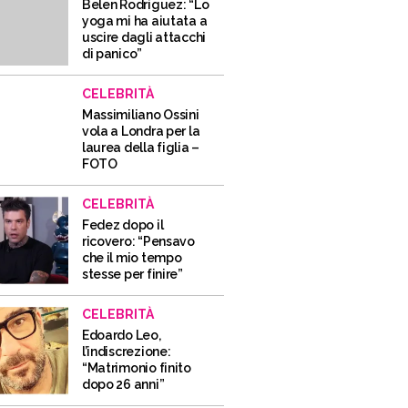
Belen Rodriguez: “Lo
yoga mi ha aiutata a
uscire dagli attacchi
di panico”
CELEBRITÀ
Massimiliano Ossini
vola a Londra per la
laurea della figlia –
FOTO
CELEBRITÀ
Fedez dopo il
ricovero: “Pensavo
che il mio tempo
stesse per finire”
CELEBRITÀ
Edoardo Leo,
l’indiscrezione:
“Matrimonio finito
dopo 26 anni”