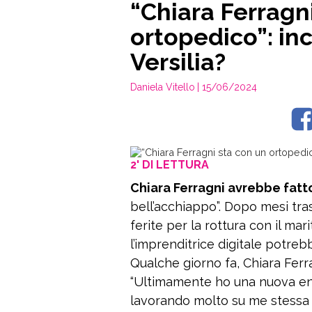
“Chiara Ferragn
ortopedico”: inc
Versilia?
Daniela Vitello
| 15/06/2024
2' DI LETTURA
Chiara Ferragni avrebbe fatto
bell’acchiappo”. Dopo mesi tras
ferite per la rottura con il mar
l’imprenditrice digitale potre
Qualche giorno fa, Chiara Ferra
“Ultimamente ho una nuova ene
lavorando molto su me stessa 