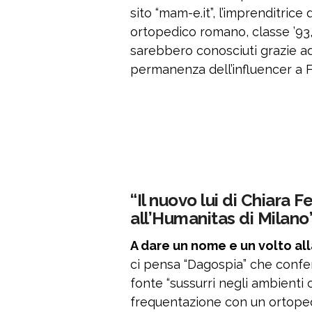
sito “mam-e.it”, l’imprenditric
ortopedico romano, classe ’93, 
sarebbero conosciuti grazie a
permanenza dell’influencer a F
“Il nuovo lui di Chiara 
all’Humanitas di Milano
A dare un nome e un volto al
ci pensa “Dagospia” che confe
fonte “sussurri negli ambienti 
frequentazione con un ortopedi