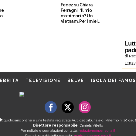
Fedez su Chiara
re
Ferragni: “Il mio
ro
matrimonio? Un
Vietnam. Per i miei
figli non voglio tate”
Lutt
pad
di
Red
Lottav
EBRITÀ
TELEVISIONE
BELVE
ISOLA DEI FAMOS
it
quotidiano online è una testata registrata Aut. del tribunale di Palermo n. 10 de
Direttore responsabile
: Daniela Vitello
Per notizie e segnalazioni contatta:
redazione@perizona.it
Per la tua pubblicità contatta:
marketing@perizona.it