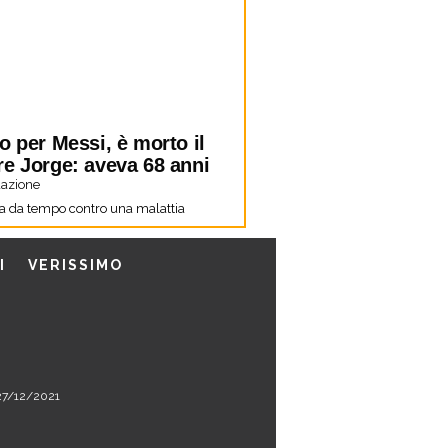
o per Messi, è morto il
re Jorge: aveva 68 anni
azione
a da tempo contro una malattia
I
VERISSIMO
l 27/12/2021