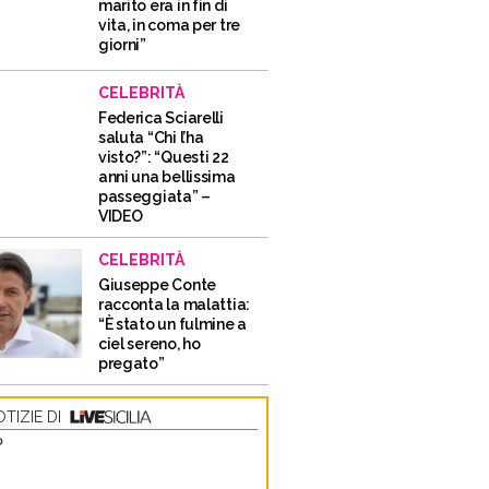
marito era in fin di
vita, in coma per tre
giorni”
CELEBRITÀ
Federica Sciarelli
saluta “Chi l’ha
visto?”: “Questi 22
anni una bellissima
passeggiata” –
VIDEO
CELEBRITÀ
Giuseppe Conte
racconta la malattia:
“È stato un fulmine a
ciel sereno, ho
pregato”
TIZIE DI
O