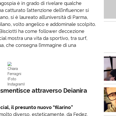
agospia è in grado di rivelare qualche
ha catturato l’attenzione dell’influencer si
no, si è laureato all’università di Parma,
ilano, volto angelico e addominale scolpito.
Bisciotti ha come follower d’eccezione
ial mostra una vita da sportivo, tra surf,
a, che consegna l’immagine di una
Chiara
Ferragni
(Foto
Instagram)
e smentisce attraverso Deianira
ial, il presunto nuovo “filarino”
molto diverso, esteticamente, da Fedez.