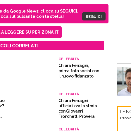
ie da Google News: clicca su SEGUICI,
cca sul pulsante con la stella!
SEGUICI
A LEGGERE SU PERIZONA.IT
ICOLI CORRELATI
CELEBRITÀ
Chiara Ferragni,
o
prima foto social con
il nuovo fidanzato
CELEBRITÀ
opo
Chiara Ferragni
z?
ufficializza la storia
con Giovanni
LE NO
i
Tronchetti Provera
L'ADDI
CELEBRITÀ