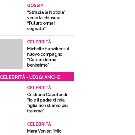
GOSSIP
“Striscia la Notizia”
verso la chiusura:
“Futuro ormai
segnato”
CELEBRITÀ
Michelle Hunziker sul
nuovo compagno:
“Con lui dormo
benissimo”
CELEBRITÀ - LEGGI ANCHE
CELEBRITÀ
Cristiana Capotondi:
“Io e il padre di mia
figlia non stiamo più
insieme”
CELEBRITÀ
Mara Venier: “Mio