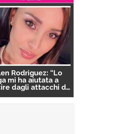
en Rodriguez: “Lo
a mi ha aiutata a
ire dagli attacchi di
nico”