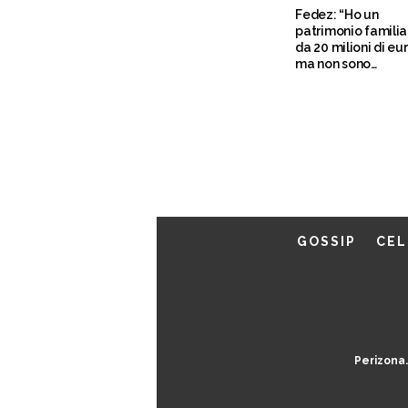
Fedez: “Ho un
patrimonio familia
da 20 milioni di eu
ma non sono
attaccato ai soldi”
GOSSIP
CEL
Perizona.