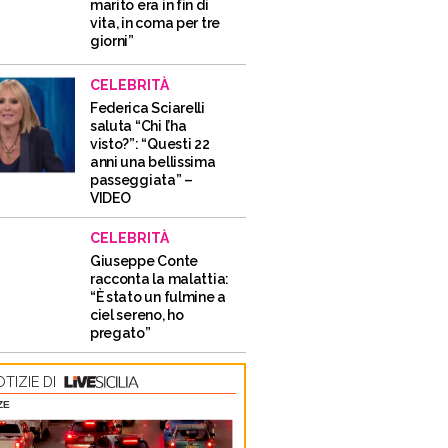
marito era in fin di
vita, in coma per tre
giorni”
CELEBRITÀ
Federica Sciarelli
saluta “Chi l’ha
visto?”: “Questi 22
anni una bellissima
passeggiata” –
VIDEO
CELEBRITÀ
Giuseppe Conte
racconta la malattia:
“È stato un fulmine a
ciel sereno, ho
pregato”
TIZIE DI
ZE