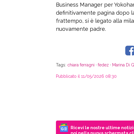
Business Manager per Yokoham
definitivamente pagina dopo la
frattempo, si è legato alla mi
nuovamente padre.
Tags:
chiara ferragni
·
fedez
·
Marina Di 
Pubblicato il 11/05/2026 08:30
Ricevi le nostre ultime notiz
poi nella nuova schermata cli