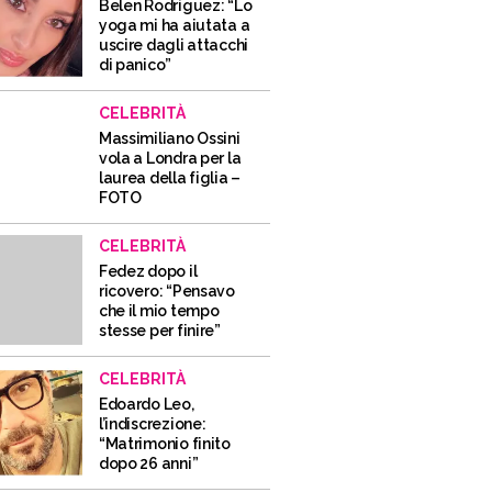
Belen Rodriguez: “Lo
yoga mi ha aiutata a
uscire dagli attacchi
di panico”
CELEBRITÀ
Massimiliano Ossini
vola a Londra per la
laurea della figlia –
FOTO
CELEBRITÀ
Fedez dopo il
ricovero: “Pensavo
che il mio tempo
stesse per finire”
CELEBRITÀ
Edoardo Leo,
l’indiscrezione:
“Matrimonio finito
dopo 26 anni”