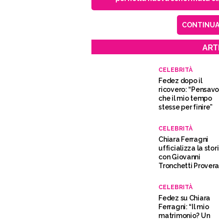
CONTINUA 
ART
CELEBRITÀ
Fedez dopo il
ricovero: “Pensav
che il mio tempo
stesse per finire”
CELEBRITÀ
Chiara Ferragni
ufficializza la stor
con Giovanni
Tronchetti Prover
CELEBRITÀ
Fedez su Chiara
Ferragni: “Il mio
matrimonio? Un