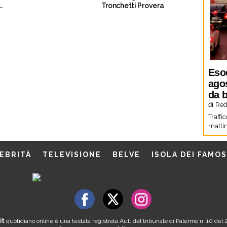
Tronchetti Provera
e”
Eso
agos
da b
di
Red
Traffi
mattin
EBRITÀ
TELEVISIONE
BELVE
ISOLA DEI FAMOS
it
quotidiano online è una testata registrata Aut. del tribunale di Palermo n. 10 de