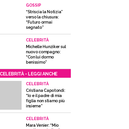
GOSSIP
“Striscia la Notizia”
verso la chiusura:
“Futuro ormai
segnato”
CELEBRITÀ
Michelle Hunziker sul
nuovo compagno:
“Con lui dormo
benissimo”
CELEBRITÀ - LEGGI ANCHE
CELEBRITÀ
Cristiana Capotondi:
“Io e il padre di mia
figlia non stiamo più
insieme”
CELEBRITÀ
Mara Venier: “Mio