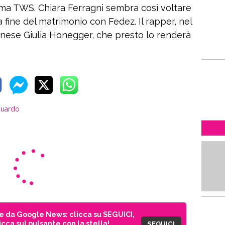
a TWS. Chiara Ferragni sembra così voltare
 fine del matrimonio con Fedez. Il rapper, nel
lanese Giulia Honegger, che presto lo renderà
Guardo
ie da Google News: clicca su SEGUICI,
cca sul pulsante con la stella!
SEGUICI