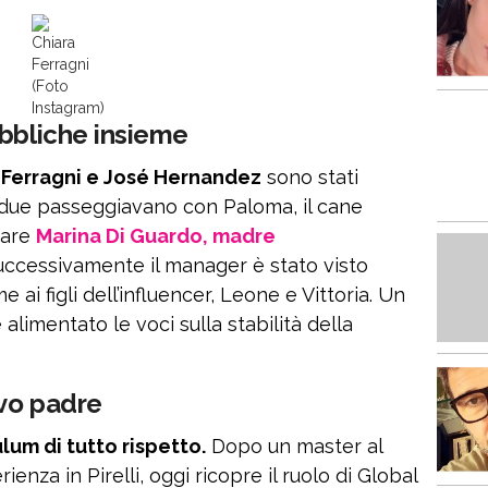
Chiara
Ferragni
(Foto
Instagram)
ubbliche insieme
 Ferragni e José Hernandez
sono stati
I due passeggiavano con Paloma, il cane
trare
Marina Di Guardo, madre
Successivamente il manager è stato visto
ai figli dell’influencer, Leone e Vittoria. Un
alimentato le voci sulla stabilità della
vo padre
lum di tutto rispetto.
Dopo un master al
ienza in Pirelli, oggi ricopre il ruolo di Global