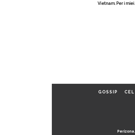
Vietnam. Per i miei
figli non voglio tat
GOSSIP
CEL
Perizona.