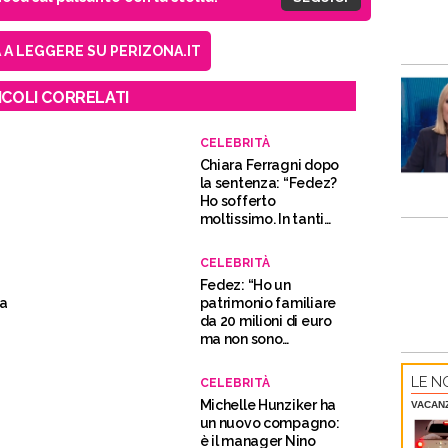
A LEGGERE SU PERIZONA.IT
ICOLI CORRELATI
CELEBRITÀ
Chiara Ferragni dopo
o
la sentenza: “Fedez?
Ho sofferto
moltissimo. In tanti
sono spariti”
CELEBRITÀ
Fedez: “Ho un
ia
patrimonio familiare
da 20 milioni di euro
a
ma non sono
attaccato ai soldi”
LE NO
CELEBRITÀ
Michelle Hunziker ha
VACAN
un nuovo compagno:
è il manager Nino