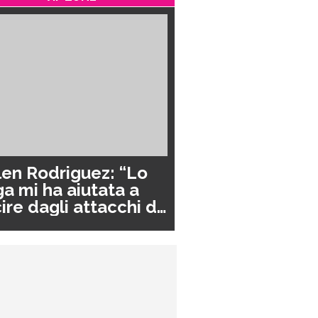
en Rodriguez: “Lo
a mi ha aiutata a
ire dagli attacchi di
nico”