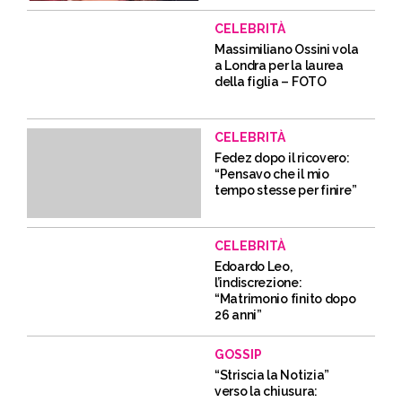
CELEBRITÀ
Massimiliano Ossini vola
a Londra per la laurea
della figlia – FOTO
CELEBRITÀ
Fedez dopo il ricovero:
“Pensavo che il mio
tempo stesse per finire”
CELEBRITÀ
Edoardo Leo,
l’indiscrezione:
“Matrimonio finito dopo
26 anni”
GOSSIP
“Striscia la Notizia”
verso la chiusura: