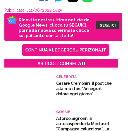
Pubblicato il 11/06/2022 15:25
Ricevi le nostre ultime notizie da
Google News: clicca su SEGUICI,
SEGUICI
poi nella nuova schermata clicca
sul pulsante con la stella!
CONTINUA A LEGGERE SU PERIZONA.IT
ARTICOLI CORRELATI
CELEBRITÀ
Cesare Cremonini, il post che
allarma i fan: “Annego il
dolore ogni giorno”
GOSSIP
Alfonso Signorini si
autosospende da Mediaset:
“Campagna calunniosa”. La