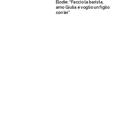
Elodie: “Faccio la barista,
amo Giulia e voglio un figlio
con lei”