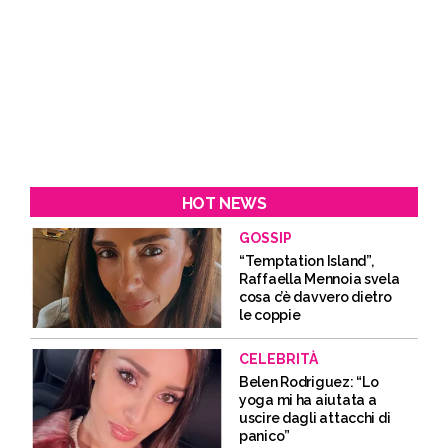
HOT NEWS
GOSSIP
“Temptation Island”,
Raffaella Mennoia svela
cosa c’è davvero dietro
le coppie
CELEBRITÀ
Belen Rodriguez: “Lo
yoga mi ha aiutata a
uscire dagli attacchi di
panico”