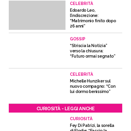
CELEBRITÀ
Edoardo Leo,
l’indiscrezione:
“Matrimonio finito dopo
26 anni”
GOSSIP
“Striscia la Notizia”
verso la chiusura:
“Futuro ormai segnato”
CELEBRITÀ
Michelle Hunziker sul
nuovo compagno: “Con
lui dormo benissimo”
CURIOSITÀ - LEGGI ANCHE
CURIOSITÀ
Fey Di Patrizi, la sorella
di Elodie: “Faccio la