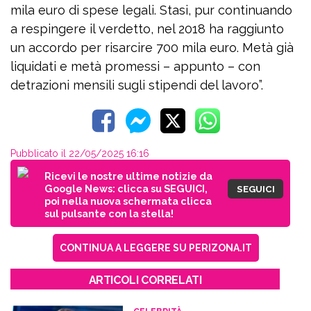
mila euro di spese legali. Stasi, pur continuando
a respingere il verdetto, nel 2018 ha raggiunto
un accordo per risarcire 700 mila euro. Metà già
liquidati e metà promessi – appunto – con
detrazioni mensili sugli stipendi del lavoro”.
Pubblicato il 22/05/2025 16:16
Ricevi le nostre ultime notizie da
Google News: clicca su SEGUICI,
SEGUICI
poi nella nuova schermata clicca
sul pulsante con la stella!
CONTINUA A LEGGERE SU PERIZONA.IT
ARTICOLI CORRELATI