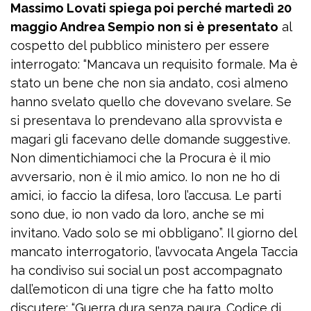
Massimo Lovati spiega poi perché martedì 20
maggio Andrea Sempio non si è presentato
al
cospetto del pubblico ministero per essere
interrogato: “Mancava un requisito formale. Ma è
stato un bene che non sia andato, così almeno
hanno svelato quello che dovevano svelare. Se
si presentava lo prendevano alla sprovvista e
magari gli facevano delle domande suggestive.
Non dimentichiamoci che la Procura è il mio
avversario, non è il mio amico. Io non ne ho di
amici, io faccio la difesa, loro l’accusa. Le parti
sono due, io non vado da loro, anche se mi
invitano. Vado solo se mi obbligano”. Il giorno del
mancato interrogatorio, l’avvocata Angela Taccia
ha condiviso sui social un post accompagnato
dall’emoticon di una tigre che ha fatto molto
discutere: “Guerra dura senza paura. Codice di