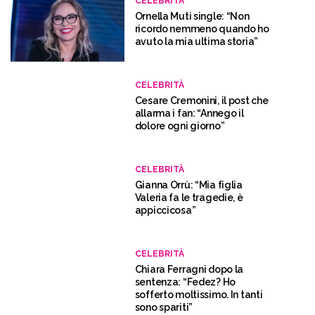
CELEBRITÀ
Ornella Muti single: “Non
ricordo nemmeno quando ho
avuto la mia ultima storia”
CELEBRITÀ
Cesare Cremonini, il post che
allarma i fan: “Annego il
dolore ogni giorno”
CELEBRITÀ
Gianna Orrù: “Mia figlia
Valeria fa le tragedie, è
appiccicosa”
CELEBRITÀ
Chiara Ferragni dopo la
sentenza: “Fedez? Ho
sofferto moltissimo. In tanti
sono spariti”