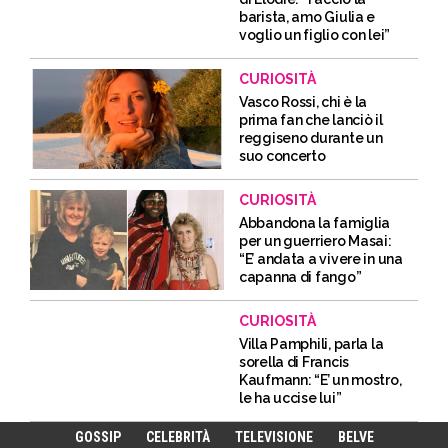
barista, amo Giulia e
voglio un figlio con lei”
CURIOSITÀ
Vasco Rossi, chi è la
prima fan che lanciò il
reggiseno durante un
suo concerto
CURIOSITÀ
Abbandona la famiglia
per un guerriero Masai:
“E’ andata a vivere in una
capanna di fango”
CURIOSITÀ
Villa Pamphili, parla la
sorella di Francis
Kaufmann: “E’ un mostro,
le ha uccise lui”
GOSSIP
CELEBRITÀ
TELEVISIONE
BELVE