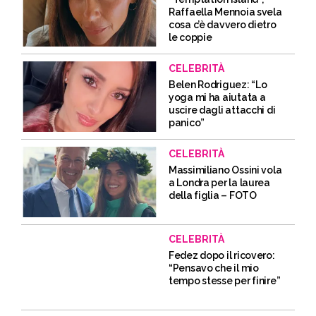
Raffaella Mennoia svela
cosa c’è davvero dietro
le coppie
CELEBRITÀ
Belen Rodriguez: “Lo
yoga mi ha aiutata a
uscire dagli attacchi di
panico”
CELEBRITÀ
Massimiliano Ossini vola
a Londra per la laurea
della figlia – FOTO
CELEBRITÀ
Fedez dopo il ricovero:
“Pensavo che il mio
tempo stesse per finire”