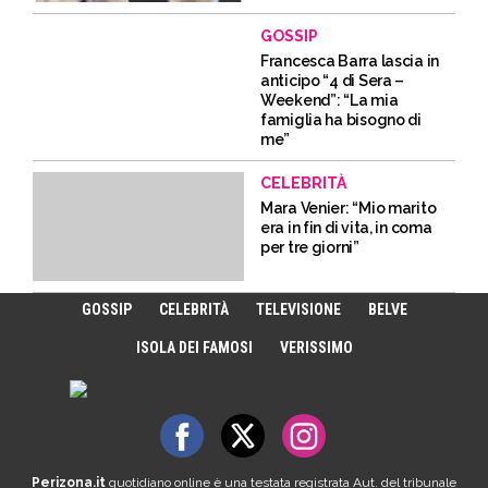
GOSSIP
Francesca Barra lascia in
anticipo “4 di Sera –
Weekend”: “La mia
famiglia ha bisogno di
me”
CELEBRITÀ
Mara Venier: “Mio marito
era in fin di vita, in coma
per tre giorni”
GOSSIP
CELEBRITÀ
TELEVISIONE
BELVE
ISOLA DEI FAMOSI
VERISSIMO
Perizona.it
quotidiano online è una testata registrata Aut. del tribunale