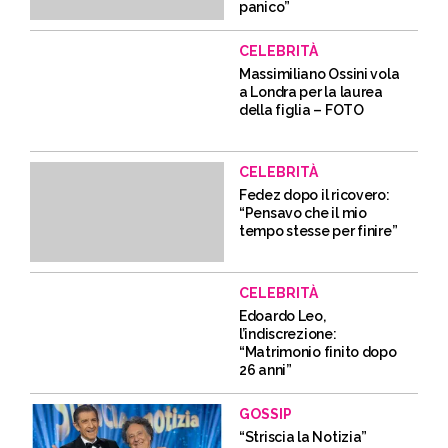
panico”
CELEBRITÀ
Massimiliano Ossini vola
a Londra per la laurea
della figlia – FOTO
CELEBRITÀ
Fedez dopo il ricovero:
“Pensavo che il mio
tempo stesse per finire”
CELEBRITÀ
Edoardo Leo,
l’indiscrezione:
“Matrimonio finito dopo
26 anni”
GOSSIP
“Striscia la Notizia”