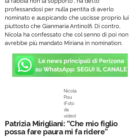
la rabbia non la sopporto”, ha detto
professandosi per nulla pentita di averlo
nominato e auspicando che uscisse proprio lui
piuttosto che Gianmaria Antinolfi. Di contro,
Nicola ha confessato che col senno di poi non
avrebbe più mandato Miriana in nomination.
Nicola
Pisu
(Foto
da
video)
Patrizia Mirigliani: “Che mio figlio
possa fare paura mi fa ridere”