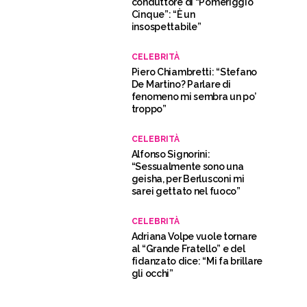
conduttore di “Pomeriggio
Cinque”: “È un
insospettabile”
CELEBRITÀ
Piero Chiambretti: “Stefano
De Martino? Parlare di
fenomeno mi sembra un po’
troppo”
CELEBRITÀ
Alfonso Signorini:
“Sessualmente sono una
geisha, per Berlusconi mi
sarei gettato nel fuoco”
CELEBRITÀ
Adriana Volpe vuole tornare
al “Grande Fratello” e del
fidanzato dice: “Mi fa brillare
gli occhi”