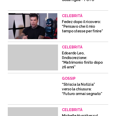
CELEBRITÀ
Fedez dopo il ricovero:
“Pensavo che il mio
tempo stesse per finire”
CELEBRITÀ
Edoardo Leo,
l’indiscrezione:
“Matrimonio finito dopo
26 anni”
GOSSIP
“Striscia la Notizia”
verso la chiusura:
“Futuro ormai segnato”
CELEBRITÀ
Michelle Hunziker sul