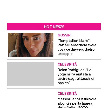
HOT NEWS
GOSSIP
“Temptation Island”,
Raffaella Mennoia svela
cosa c’è davvero dietro
le coppie
CELEBRITÀ
Belen Rodriguez: “Lo
yoga mi ha aiutata a
uscire dagli attacchi di
panico”
CELEBRITÀ
Massimiliano Ossini vola
a Londra per la laurea
della figlia – FOTO