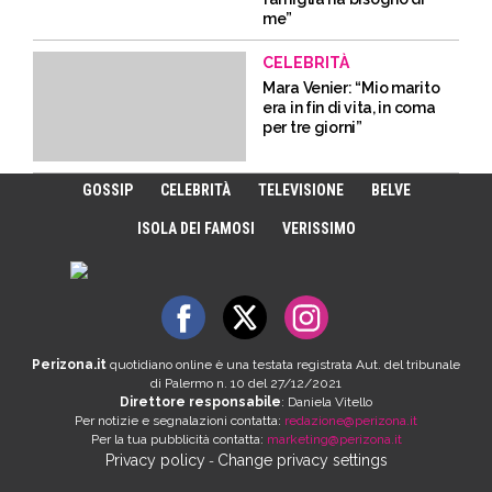
me”
CELEBRITÀ
Mara Venier: “Mio marito
era in fin di vita, in coma
per tre giorni”
GOSSIP
CELEBRITÀ
TELEVISIONE
BELVE
ISOLA DEI FAMOSI
VERISSIMO
Perizona.it
quotidiano online è una testata registrata Aut. del tribunale
di Palermo n. 10 del 27/12/2021
Direttore responsabile
: Daniela Vitello
Per notizie e segnalazioni contatta:
redazione@perizona.it
Per la tua pubblicità contatta:
marketing@perizona.it
Privacy policy
Change privacy settings
-