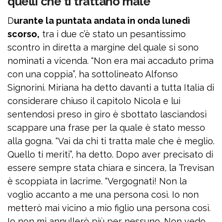
quelli che ti trattano male”
D
urante la puntata andata in onda lunedì
scorso,
tra i due c’è stato un pesantissimo
scontro in diretta a margine del quale si sono
nominati a vicenda. “Non era mai accaduto prima
con una coppia”, ha sottolineato Alfonso
Signorini. Miriana ha detto davanti a tutta Italia di
considerare chiuso il capitolo Nicola e lui
sentendosi preso in giro è sbottato lasciandosi
scappare una frase per la quale è stato messo
alla gogna. “Vai da chi ti tratta male che è meglio.
Quello ti meriti”, ha detto. Dopo aver precisato di
essere sempre stata chiara e sincera, la Trevisan
è scoppiata in lacrime. “Vergognati! Non la
voglio accanto a me una persona così. Io non
metterò mai vicino a mio figlio una persona così.
Io non mi annullerò più per nessuno. Non vedo