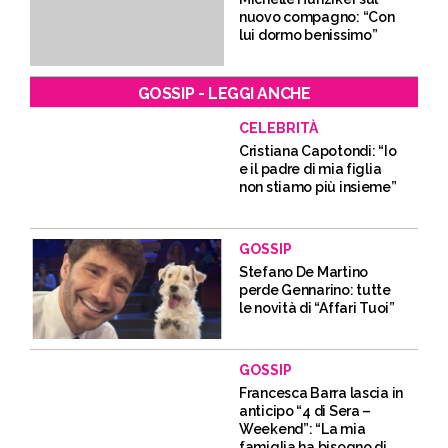
nuovo compagno: “Con
lui dormo benissimo”
GOSSIP - LEGGI ANCHE
CELEBRITÀ
Cristiana Capotondi: “Io
e il padre di mia figlia
non stiamo più insieme”
GOSSIP
Stefano De Martino
perde Gennarino: tutte
le novità di “Affari Tuoi”
GOSSIP
Francesca Barra lascia in
anticipo “4 di Sera –
Weekend”: “La mia
famiglia ha bisogno di