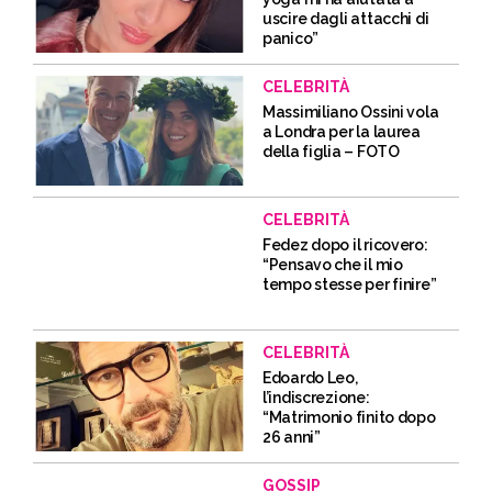
uscire dagli attacchi di
panico”
CELEBRITÀ
Massimiliano Ossini vola
a Londra per la laurea
della figlia – FOTO
CELEBRITÀ
Fedez dopo il ricovero:
“Pensavo che il mio
tempo stesse per finire”
CELEBRITÀ
Edoardo Leo,
l’indiscrezione:
“Matrimonio finito dopo
26 anni”
GOSSIP