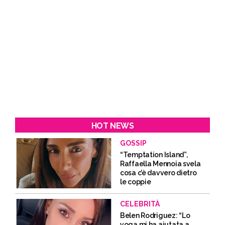
HOT NEWS
GOSSIP
“Temptation Island”,
Raffaella Mennoia svela
cosa c’è davvero dietro
le coppie
CELEBRITÀ
Belen Rodriguez: “Lo
yoga mi ha aiutata a