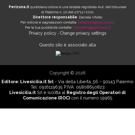
Perizona.it
quotidiano online è una testata registrata Aut. del tribunale
di Palermo n. 10 del 27/12/2021
Direttore responsabile
: Daniela Vitello
Per notizie e segnalazioni contatta:
redazione@perizona.it
Per la tua pubblicità contatta:
marketing@perizona.it
Privacy policy
Change privacy settings
-
Questo sito è associato alla
Copyright © 2026
Editore:
Livesicilia.it Srl
- Via della Libertà, 56 – 90143 Palermo
Tel: 0916119635 P.IVA: 05808650823
Livesicilia.it
Srl è iscritta al
Registro degli Operatori di
Comunicazione (ROC)
con il numero 19965