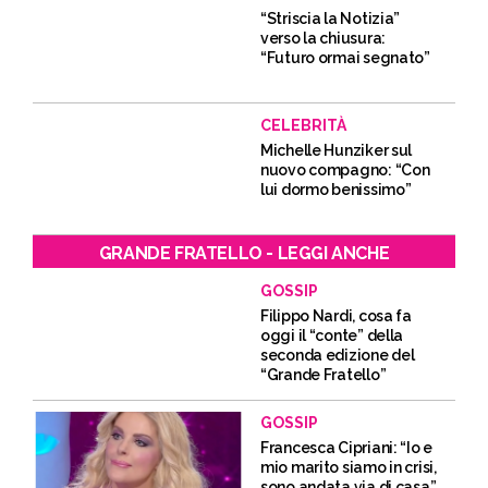
“Striscia la Notizia”
verso la chiusura:
“Futuro ormai segnato”
CELEBRITÀ
Michelle Hunziker sul
nuovo compagno: “Con
lui dormo benissimo”
GRANDE FRATELLO - LEGGI ANCHE
GOSSIP
Filippo Nardi, cosa fa
oggi il “conte” della
seconda edizione del
“Grande Fratello”
GOSSIP
Francesca Cipriani: “Io e
mio marito siamo in crisi,
sono andata via di casa”