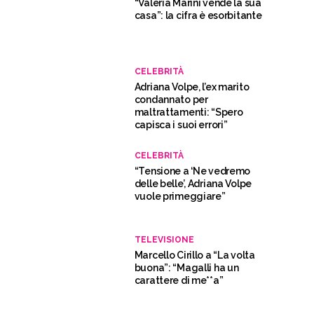
“Valeria Marini vende la sua
casa”: la cifra è esorbitante
CELEBRITÀ
Adriana Volpe, l’ex marito
condannato per
maltrattamenti: “Spero
capisca i suoi errori”
CELEBRITÀ
“Tensione a ‘Ne vedremo
delle belle’, Adriana Volpe
vuole primeggiare”
TELEVISIONE
Marcello Cirillo a “La volta
buona”: “Magalli ha un
carattere di me**a”