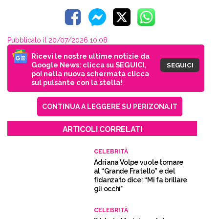
Pubblicato il 20/07/2026 10:08
Ricevi le nostre ultime notizie da
Google News: clicca su SEGUICI,
SEGUICI
poi nella nuova schermata clicca
sul pulsante con la stella!
CONTINUA A LEGGERE SU PERIZONA.IT
ARTICOLI CORRELATI
CELEBRITÀ
Adriana Volpe vuole tornare
al “Grande Fratello” e del
fidanzato dice: “Mi fa brillare
gli occhi”
CELEBRITÀ