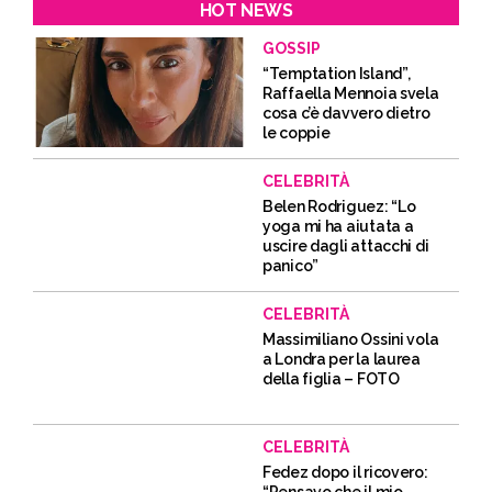
HOT NEWS
GOSSIP
“Temptation Island”,
Raffaella Mennoia svela
cosa c’è davvero dietro
le coppie
CELEBRITÀ
Belen Rodriguez: “Lo
yoga mi ha aiutata a
uscire dagli attacchi di
panico”
CELEBRITÀ
Massimiliano Ossini vola
a Londra per la laurea
della figlia – FOTO
CELEBRITÀ
Fedez dopo il ricovero: