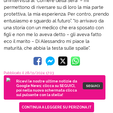
un’intervista al “Corriere della Sera” – mi
permettono di riversare su di loro la mia parte
protettiva, la mia esperienza. Per contro, prendo
entusiasmo e sguardo al futuro”. “Io arrivavo da
una storia con un medico che era sposato con
figli e non me lo aveva detto – gli aveva fatto
eco il marito – Di Alessandro mi piace la
maturità, che abbia la testa sulle spalle”.
Pubblicato il 28/11/2024 17:03
Ricevi le nostre ultime notizie da
Google News: clicca su SEGUICI,
SEGUICI
poi nella nuova schermata clicca
sul pulsante con la stella!
CONTINUA A LEGGERE SU PERIZONA.IT