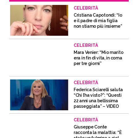
CELEBRITÀ
Cristiana Capotondi: “Io
e il padre di mia figlia
non stiamo più insieme”
CELEBRITÀ
Mara Venier: “Mio marito
era in fin di vita, in coma
per tre giorni”
CELEBRITÀ
Federica Sciarelli saluta
“Chi l’ha visto?”: “Questi
22 anni una bellissima
passeggiata” – VIDEO
CELEBRITÀ
Giuseppe Conte
racconta la malattia: “È