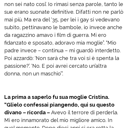
non sei nato così’. Io rimasi senza parole, tanto le
sue erano suonate definitive. Difatti non ne parlò
mai più. Ma era del ‘35, per lei i gay si vedevano
subito, pettinavano le bambole, io invece anche
da ragazzino amavo i film di guerra. Mi ero
fidanzato e sposato, adoravo mia moglie”. “Mio
padre invece – continua – mi guardò interdetto.
Poi azzardò: ‘Non sarà che tra voi si è spenta la
passione?’. ‘No. E poi avrei cercato un’altra
donna, non un maschio’”.
La prima a saperlo fu sua moglie Cristina.
“Glielo confessai piangendo, qui su questo
divano – ricorda –
Avevo il terrore di perderla.
Mi ero innamorato del mio migliore amico. In
quel momento. Dopo dieci anni si era rotta la