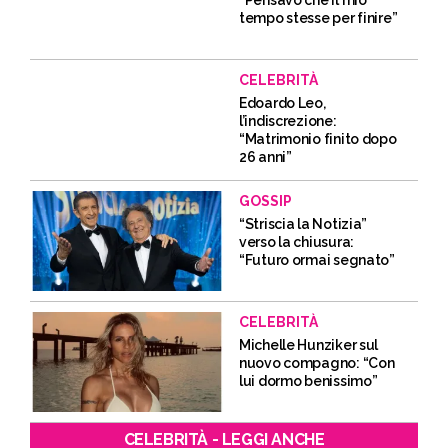
“Pensavo che il mio
tempo stesse per finire”
CELEBRITÀ
Edoardo Leo,
l’indiscrezione:
“Matrimonio finito dopo
26 anni”
GOSSIP
“Striscia la Notizia”
verso la chiusura:
“Futuro ormai segnato”
CELEBRITÀ
Michelle Hunziker sul
nuovo compagno: “Con
lui dormo benissimo”
CELEBRITÀ - LEGGI ANCHE