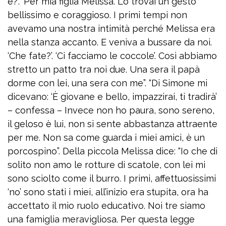
è?’. ‘Per mia figlia Melissa’. Lo trovai un gesto
bellissimo e coraggioso. I primi tempi non
avevamo una nostra intimità perché Melissa era
nella stanza accanto. E veniva a bussare da noi.
‘Che fate?’. ‘Ci facciamo le coccole’. Così abbiamo
stretto un patto tra noi due. Una sera il papà
dorme con lei, una sera con me”. “Di Simone mi
dicevano: ‘È giovane e bello, impazzirai, ti tradirà’
– confessa – Invece non ho paura, sono sereno,
il geloso è lui, non si sente abbastanza attraente
per me. Non sa come guarda i miei amici, è un
porcospino”. Della piccola Melissa dice: “Io che di
solito non amo le rotture di scatole, con lei mi
sono sciolto come il burro. I primi, affettuosissimi
‘no’ sono stati i miei, all’inizio era stupita, ora ha
accettato il mio ruolo educativo. Noi tre siamo
una famiglia meravigliosa. Per questa legge