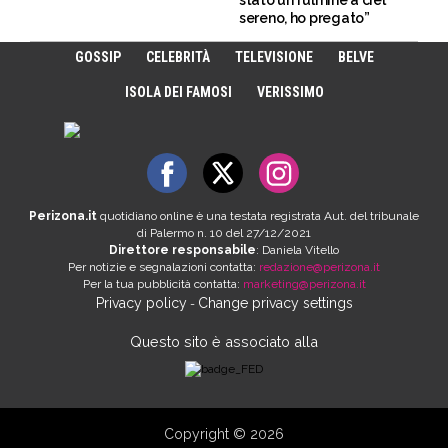
stato un fulmine a ciel
sereno, ho pregato”
GOSSIP
CELEBRITÀ
TELEVISIONE
BELVE
ISOLA DEI FAMOSI
VERISSIMO
Perizona.it
quotidiano online è una testata registrata Aut. del tribunale
di Palermo n. 10 del 27/12/2021
Direttore responsabile
: Daniela Vitello
Per notizie e segnalazioni contatta:
redazione@perizona.it
Per la tua pubblicità contatta:
marketing@perizona.it
Privacy policy
Change privacy settings
-
Questo sito è associato alla
Copyright © 2026