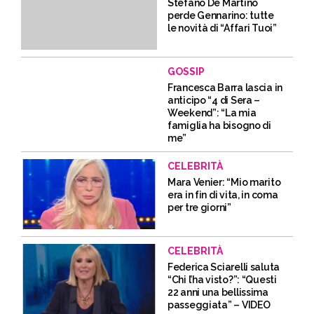
Stefano De Martino
perde Gennarino: tutte
le novità di “Affari Tuoi”
GOSSIP
Francesca Barra lascia in
anticipo “4 di Sera –
Weekend”: “La mia
famiglia ha bisogno di
me”
CELEBRITÀ
Mara Venier: “Mio marito
era in fin di vita, in coma
per tre giorni”
CELEBRITÀ
Federica Sciarelli saluta
“Chi l’ha visto?”: “Questi
22 anni una bellissima
passeggiata” – VIDEO