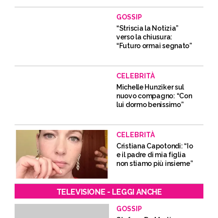
GOSSIP
“Striscia la Notizia”
verso la chiusura:
“Futuro ormai segnato”
CELEBRITÀ
Michelle Hunziker sul
nuovo compagno: “Con
lui dormo benissimo”
CELEBRITÀ
Cristiana Capotondi: “Io
e il padre di mia figlia
non stiamo più insieme”
TELEVISIONE - LEGGI ANCHE
GOSSIP