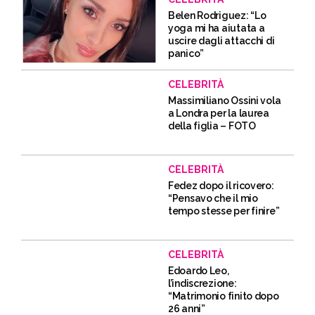
Belen Rodriguez: “Lo
yoga mi ha aiutata a
uscire dagli attacchi di
panico”
CELEBRITÀ
Massimiliano Ossini vola
a Londra per la laurea
della figlia – FOTO
CELEBRITÀ
Fedez dopo il ricovero:
“Pensavo che il mio
tempo stesse per finire”
CELEBRITÀ
Edoardo Leo,
l’indiscrezione:
“Matrimonio finito dopo
26 anni”