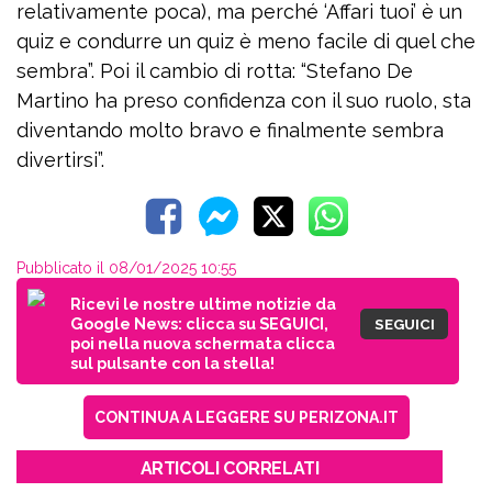
relativamente poca), ma perché ‘Affari tuoi’ è un
quiz e condurre un quiz è meno facile di quel che
sembra”. Poi il cambio di rotta: “Stefano De
Martino ha preso confidenza con il suo ruolo, sta
diventando molto bravo e finalmente sembra
divertirsi”.
Pubblicato il 08/01/2025 10:55
Ricevi le nostre ultime notizie da
Google News: clicca su SEGUICI,
SEGUICI
poi nella nuova schermata clicca
sul pulsante con la stella!
CONTINUA A LEGGERE SU PERIZONA.IT
ARTICOLI CORRELATI