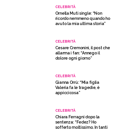
CELEBRITÀ
Ornella Muti single: “Non
ricordo nemmeno quando ho
avuto la mia ultima storia”
CELEBRITÀ
Cesare Cremonini, il post che
allarma i fan: “Annego il
dolore ogni giorno”
CELEBRITÀ
Gianna Orrù: “Mia figlia
Valeria fa le tragedie, è
appiccicosa”
CELEBRITÀ
Chiara Ferragni dopo la
sentenza: “Fedez? Ho
sofferto moltissimo. In tanti