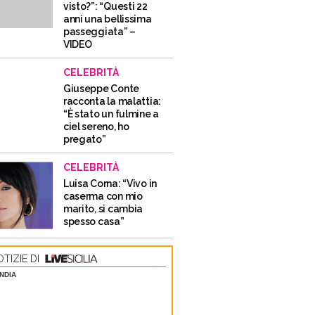
visto?”: “Questi 22
anni una bellissima
passeggiata” –
VIDEO
CELEBRITÀ
Giuseppe Conte
racconta la malattia:
“È stato un fulmine a
ciel sereno, ho
pregato”
CELEBRITÀ
Luisa Corna: “Vivo in
caserma con mio
marito, si cambia
spesso casa”
TIZIE DI
NDIA