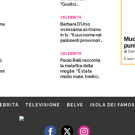
“Giudici
incompetenti”
CELEBRITÀ
ima
Barbara D’Urso
vicinissima al ritorno
in tv: “Il suo nome nei
Muo
palinsesti provvisori
pun
della Rai”
di
Dani
CELEBRITÀ
Il suo
i
Paolo Belli racconta
la malattia della
nni
moglie: “È stata
molto male, tredici
mesi di battaglia”
EBRITÀ
TELEVISIONE
BELVE
ISOLA DEI FAMOS