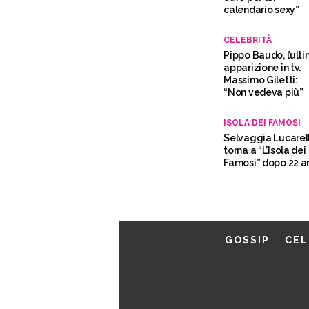
calendario sexy”
CELEBRITÀ
Pippo Baudo, l’ult
apparizione in tv.
Massimo Giletti:
“Non vedeva più”
ISOLA DEI FAMOSI
Selvaggia Lucarell
torna a “L’Isola dei
Famosi” dopo 22 a
GOSSIP
CEL