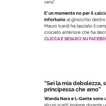
vero”.
E’ un momento no per il calci
infortunio
al ginocchio destro
Mauro Icardi ha lasciato il cam
crociato anteriore che ha decre
CLICCA E SEGUICI SU FACEB
“Sei la mia debolezza, se
principessa che amo”
Wanda Nara e L-Gante sono us
alcuni scatti insieme durante 