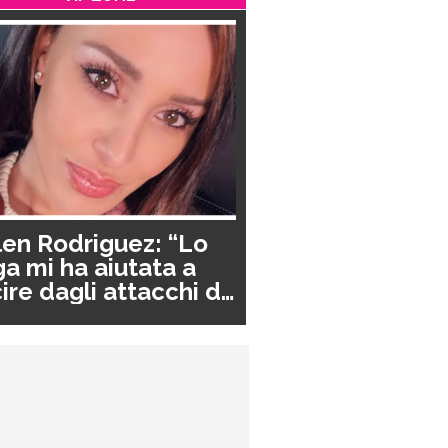
en Rodriguez: “Lo
a mi ha aiutata a
ire dagli attacchi di
nico”