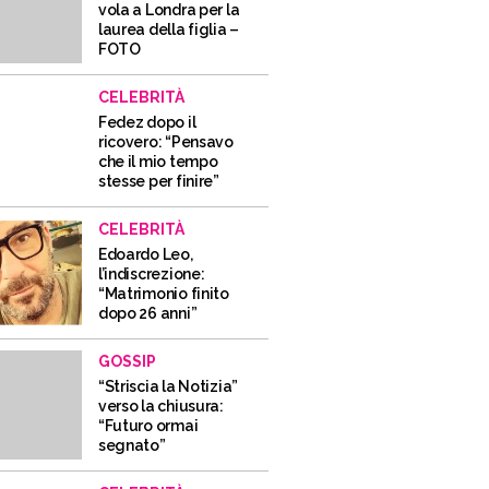
vola a Londra per la
laurea della figlia –
FOTO
CELEBRITÀ
Fedez dopo il
ricovero: “Pensavo
che il mio tempo
stesse per finire”
CELEBRITÀ
Edoardo Leo,
l’indiscrezione:
“Matrimonio finito
dopo 26 anni”
GOSSIP
“Striscia la Notizia”
verso la chiusura:
“Futuro ormai
segnato”