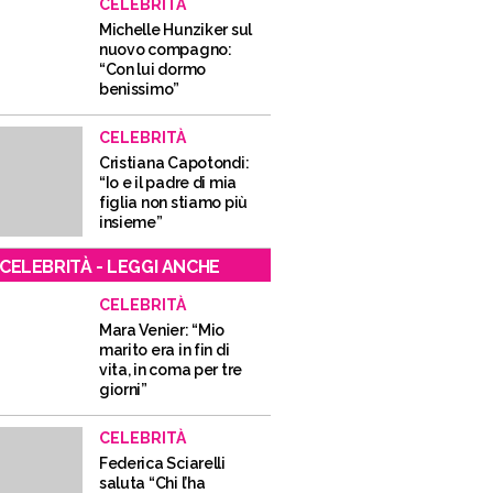
CELEBRITÀ
Michelle Hunziker sul
nuovo compagno:
“Con lui dormo
benissimo”
CELEBRITÀ
Cristiana Capotondi:
“Io e il padre di mia
figlia non stiamo più
insieme”
CELEBRITÀ - LEGGI ANCHE
CELEBRITÀ
Mara Venier: “Mio
marito era in fin di
vita, in coma per tre
giorni”
CELEBRITÀ
Federica Sciarelli
saluta “Chi l’ha