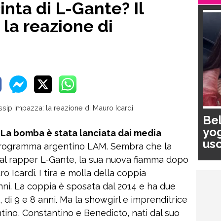
nta di L-Gante? Il
 la reazione di
Bel
yog
 La bomba è stata lanciata dai media
usc
rogramma argentino LAM. Sembra che la
pa
al rapper L-Gante, la sua nuova fiamma dopo
o Icardi. I tira e molla della coppia
ni. La coppia è sposata dal 2014 e ha due
 di 9 e 8 anni. Ma la showgirl e imprenditrice
ntino, Constantino e Benedicto, nati dal suo