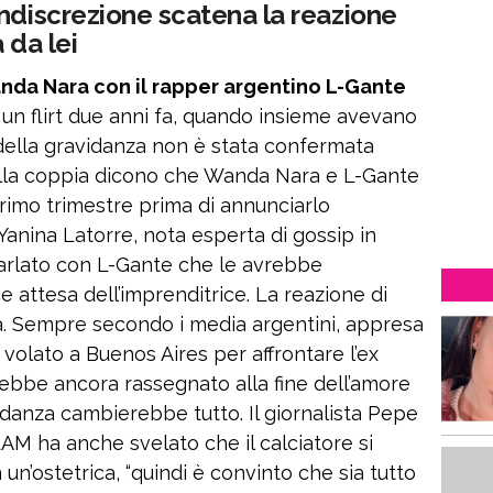
ndiscrezione scatena la reazione
 da lei
anda Nara con il rapper argentino L-Gante
 un flirt due anni fa, quando insieme avevano
a della gravidanza non è stata confermata
 alla coppia dicono che Wanda Nara e L-Gante
primo trimestre prima di annunciarlo
Yanina Latorre, nota esperta di gossip in
 parlato con L-Gante che le avrebbe
 attesa dell’imprenditrice. La reazione di
a. Sempre secondo i media argentini, appresa
e volato a Buenos Aires per affrontare l’ex
rebbe ancora rassegnato alla fine dell’amore
anza cambierebbe tutto. Il giornalista Pepe
M ha anche svelato che il calciatore si
n’ostetrica, “quindi è convinto che sia tutto