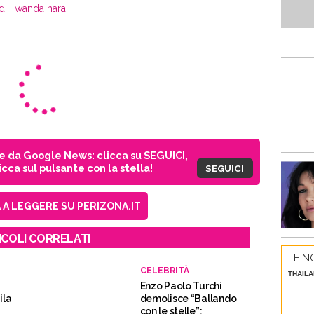
di
·
wanda nara
ie da Google News: clicca su SEGUICI,
cca sul pulsante con la stella!
SEGUICI
A LEGGERE SU PERIZONA.IT
ICOLI CORRELATI
LE NO
CELEBRITÀ
THAILA
Enzo Paolo Turchi
ila
demolisce “Ballando
con le stelle”: