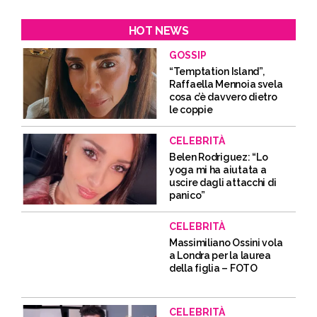
HOT NEWS
GOSSIP
“Temptation Island”,
Raffaella Mennoia svela
cosa c’è davvero dietro
le coppie
CELEBRITÀ
Belen Rodriguez: “Lo
yoga mi ha aiutata a
uscire dagli attacchi di
panico”
CELEBRITÀ
Massimiliano Ossini vola
a Londra per la laurea
della figlia – FOTO
CELEBRITÀ