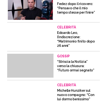
Fedez dopo il ricovero:
“Pensavo che il mio
tempo stesse per finire”
CELEBRITÀ
Edoardo Leo,
l’indiscrezione:
“Matrimonio finito dopo
26 anni”
GOSSIP
“Striscia la Notizia”
verso la chiusura:
“Futuro ormai segnato”
CELEBRITÀ
Michelle Hunziker sul
nuovo compagno: “Con
lui dormo benissimo”