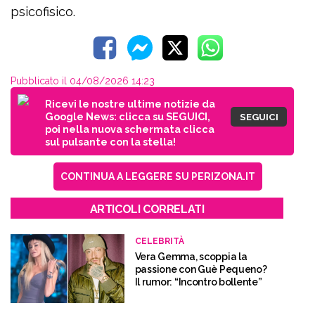
psicofisico.
Pubblicato il 04/08/2026 14:23
Ricevi le nostre ultime notizie da
Google News: clicca su SEGUICI,
SEGUICI
poi nella nuova schermata clicca
sul pulsante con la stella!
CONTINUA A LEGGERE SU PERIZONA.IT
ARTICOLI CORRELATI
CELEBRITÀ
Vera Gemma, scoppia la
passione con Guè Pequeno?
Il rumor: “Incontro bollente”