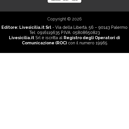
Copyright © 2026
Editore:
Livesicilia.it Srl
- Via della Libertà, 56 – 90143 Palermo
Tel: 0916119635 P.IVA: 05808650823
Livesicilia.it
Srl è iscritta al
Registro degli Operatori di
Comunicazione (ROC)
con il numero 19965