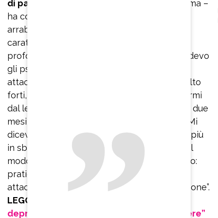
di panico
è servito veramente tanto, mi calma –
ha confidato – Se ho paura o inizio ad
arrabbiarmi per qualcosa perché ho un
caratterino non molto facile, inspiro
profondamente. Quando stavo male e prendevo
gli psicofarmaci, quando mi arrivavano gli
attacchi di panico che erano veramente molto
forti, ero immobilizzata, non riuscivo ad alzarmi
dal letto e ad uscire dalla stanza. Sono stata due
mesi rinchiusa in casa, con le tende chiuse. Mi
dicevano: ‘Respira’. Io ci provavo ma andavo più
in sbatti. Invece bisogna imparare a farlo nel
modo corretto. Quindi rinnovo il mio consiglio:
praticate Hatha yoga se volete uscire dagli
attacchi di panico che portano alla depressione”.
LEGGI ANCHE:
Belen Rodriguez e la
depressione: “Sono sparita per sopravvivere”