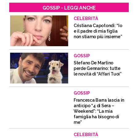
GOSSIP - LEGGI ANCHE
CELEBRITÀ
Cristiana Capotondi: “Io
e il padre di mia figlia
non stiamo più insieme”
GOSSIP
Stefano De Martino
perde Gennarino: tutte
le novità di “Affari Tuoi”
GOSSIP
Francesca Barra lascia in
anticipo “4 di Sera –
Weekend”: “La mia
famiglia ha bisogno di
me”
CELEBRITÀ