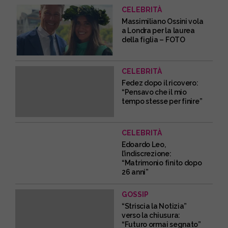
CELEBRITÀ
Massimiliano Ossini vola
a Londra per la laurea
della figlia – FOTO
CELEBRITÀ
Fedez dopo il ricovero:
“Pensavo che il mio
tempo stesse per finire”
CELEBRITÀ
Edoardo Leo,
l’indiscrezione:
“Matrimonio finito dopo
26 anni”
GOSSIP
“Striscia la Notizia”
verso la chiusura:
“Futuro ormai segnato”