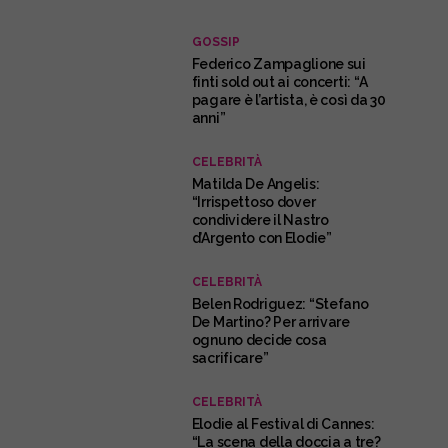
GOSSIP
Federico Zampaglione sui
finti sold out ai concerti: “A
pagare è l’artista, è così da 30
anni”
CELEBRITÀ
Matilda De Angelis:
“Irrispettoso dover
condividere il Nastro
d’Argento con Elodie”
CELEBRITÀ
Belen Rodriguez: “Stefano
De Martino? Per arrivare
ognuno decide cosa
sacrificare”
CELEBRITÀ
Elodie al Festival di Cannes:
“La scena della doccia a tre?