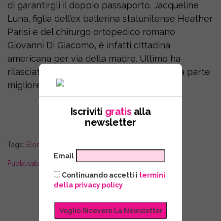
di garantirgli il doppio passaporto. Jacqueline
Luna, figlia dell’ex ballerina statunitense Heather
Parisi e del chirurgo ortopedico romano
Giovanni Di Giacomo, è infatti cittadina
americana per via della madre. Ultimo ha
rilasciato una nuova canzone dal titolo “La parte
migliore di me” dedicata al figlio.
Iscriviti
gratis
alla
newsletter
Tags:
Elodie
·
fedez
·
Heather Parisi
Email
Pubblicato il 07/12/2024 15:04
Continuando accetti i
termini
della privacy policy