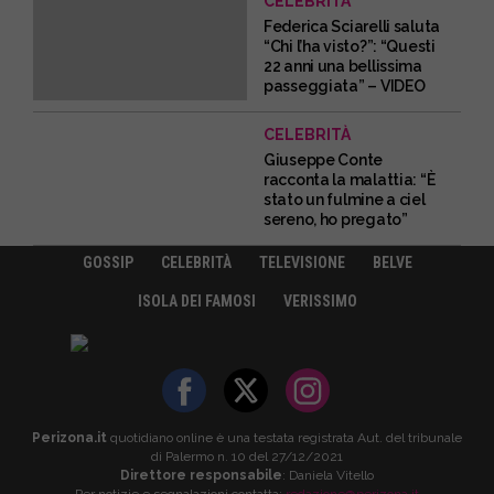
CELEBRITÀ
Federica Sciarelli saluta
“Chi l’ha visto?”: “Questi
22 anni una bellissima
passeggiata” – VIDEO
CELEBRITÀ
Giuseppe Conte
racconta la malattia: “È
stato un fulmine a ciel
sereno, ho pregato”
GOSSIP
CELEBRITÀ
TELEVISIONE
BELVE
ISOLA DEI FAMOSI
VERISSIMO
Perizona.it
quotidiano online è una testata registrata Aut. del tribunale
di Palermo n. 10 del 27/12/2021
Direttore responsabile
: Daniela Vitello