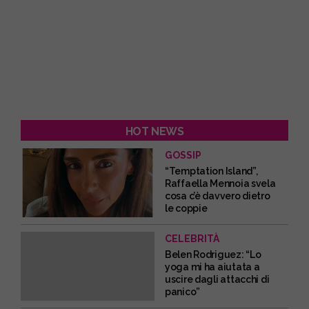
HOT NEWS
GOSSIP
“Temptation Island”,
Raffaella Mennoia svela
cosa c’è davvero dietro
le coppie
CELEBRITÀ
Belen Rodriguez: “Lo
yoga mi ha aiutata a
uscire dagli attacchi di
panico”