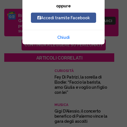
oppure
Ricevi le nostre ultime notizie da
Accedi tramite Facebook
Google News: clicca su SEGUICI,
SEGUICI
poi nella nuova schermata clicca
sul pulsante con la stella!
Chiudi
CONTINUA A LEGGERE SU PERIZONA.IT
ARTICOLI CORRELATI
CURIOSITÀ
Fey Di Patrizi, la sorella di
Elodie: “Faccio la barista,
amo Giulia e voglio un figlio
con lei”
MUSICA
Gigi D’Alessio, il concerto
benefico di Palermo vince la
gara degli ascolti