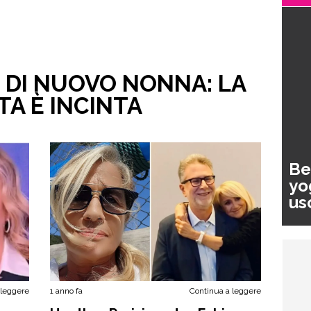
 DI NUOVO NONNA: LA
A È INCINTA
Be
yo
us
pa
 leggere
1 anno fa
Continua a leggere