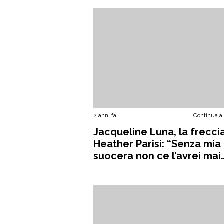
2 anni fa
Continua a
Jacqueline Luna, la frecci
Heather Parisi: “Senza mia
suocera non ce l’avrei mai
fatta”