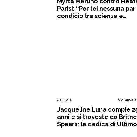
Myrta Merlino contro Heat
Parisi: “Per lei nessuna par
condicio tra scienza e
scemenza”
1 anno fa
Continua a
Jacqueline Luna compie 2
anni e si traveste da Britn
Spears: la dedica di Ultimo