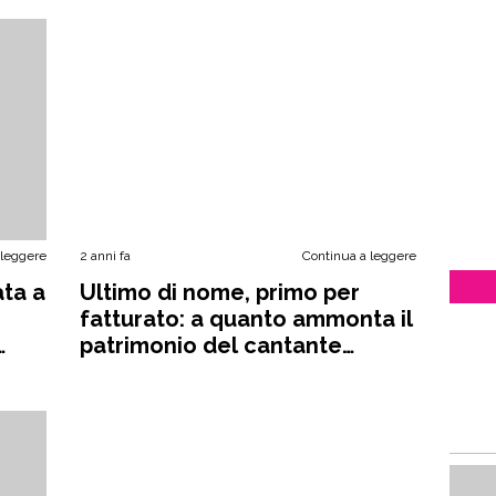
 leggere
2 anni fa
Continua a leggere
ata a
Ultimo di nome, primo per
fatturato: a quanto ammonta il
patrimonio del cantante
romano