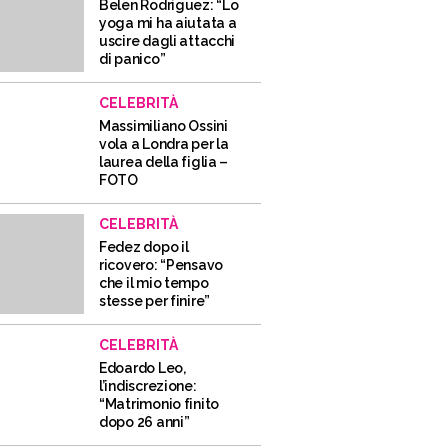
Belen Rodriguez: “Lo
yoga mi ha aiutata a
uscire dagli attacchi
di panico”
CELEBRITÀ
Massimiliano Ossini
vola a Londra per la
laurea della figlia –
FOTO
CELEBRITÀ
Fedez dopo il
ricovero: “Pensavo
che il mio tempo
stesse per finire”
CELEBRITÀ
Edoardo Leo,
l’indiscrezione:
“Matrimonio finito
dopo 26 anni”