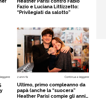
her
Heather Parisi contro Fabio
Fazio e Luciana Littizzetto:
“Privilegiati da salotto”
 leggere
2 anni fa
Continua a leggere
5
Ultimo, primo compleanno da
ey
papà (anche la “suocera”
Heather Parisi compie gli anni
oggi)