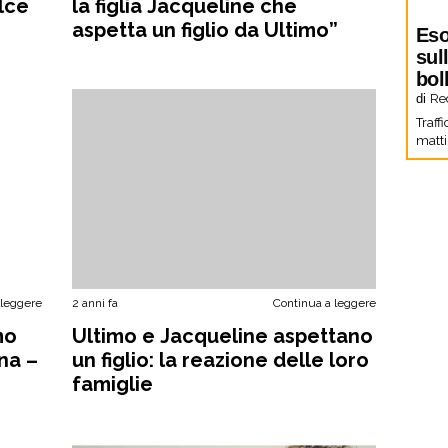
olce
la figlia Jacqueline che
aspetta un figlio da Ultimo”
Eso
sul
bol
di
Re
Traffi
matti
 leggere
2 anni fa
Continua a leggere
mo
Ultimo e Jacqueline aspettano
na –
un figlio: la reazione delle loro
famiglie