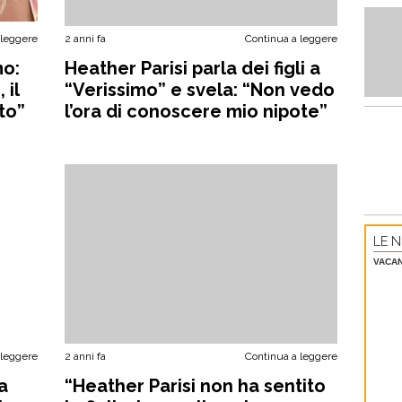
 leggere
2 anni fa
Continua a leggere
mo:
Heather Parisi parla dei figli a
 il
“Verissimo” e svela: “Non vedo
to”
l’ora di conoscere mio nipote”
LE N
VACA
 leggere
2 anni fa
Continua a leggere
a
“Heather Parisi non ha sentito