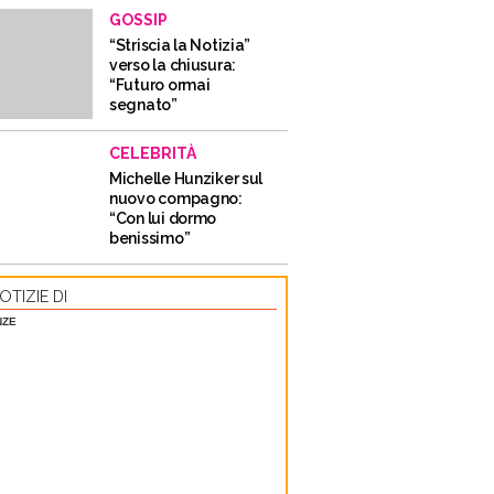
GOSSIP
“Striscia la Notizia”
verso la chiusura:
“Futuro ormai
segnato”
CELEBRITÀ
Michelle Hunziker sul
nuovo compagno:
“Con lui dormo
benissimo”
OTIZIE DI
NZE