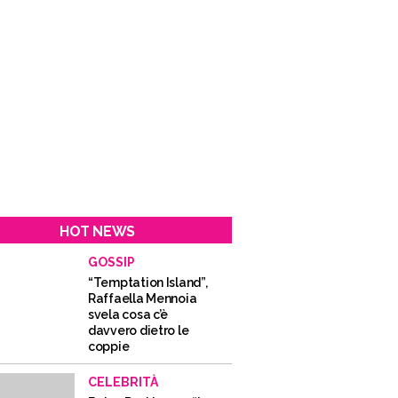
HOT NEWS
GOSSIP
“Temptation Island”,
Raffaella Mennoia
svela cosa c’è
davvero dietro le
coppie
CELEBRITÀ