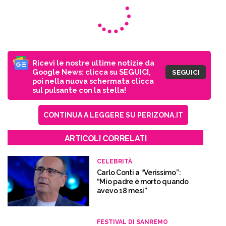
Ricevi le nostre ultime notizie da
Google News: clicca su SEGUICI,
SEGUICI
poi nella nuova schermata clicca
sul pulsante con la stella!
CONTINUA A LEGGERE SU PERIZONA.IT
ARTICOLI CORRELATI
CELEBRITÀ
Carlo Conti a “Verissimo”:
“Mio padre è morto quando
avevo 18 mesi”
FESTIVAL DI SANREMO