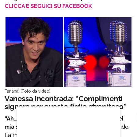
CLICCA E SEGUICI SU FACEBOOK
Tananai (Foto da video)
Vanessa Incontrada: “Complimenti
signora per questo figlio strepitoso”
“Ah…ma allora cosa alzi la mano che non sei
mia sorella? Non ci vedo”,
ha aggiunto ridendo.
La madre e la sorella del cantante si sono