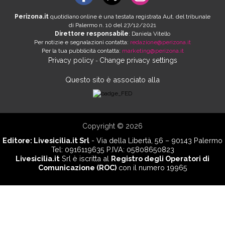
Perizona.it
quotidiano online è una testata registrata Aut. del tribunale
di Palermo n. 10 del 27/12/2021
Direttore responsabile
: Daniela Vitello
Per notizie e segnalazioni contatta:
redazione@perizona.it
Per la tua pubblicità contatta:
marketing@perizona.it
Privacy policy
Change privacy settings
-
Questo sito è associato alla
Copyright © 2026
Editore:
Livesicilia.it Srl
- Via della Libertà, 56 – 90143 Palermo
Tel: 0916119635 P.IVA: 05808650823
Livesicilia.it
Srl è iscritta al
Registro degli Operatori di
Comunicazione (ROC)
con il numero 19965