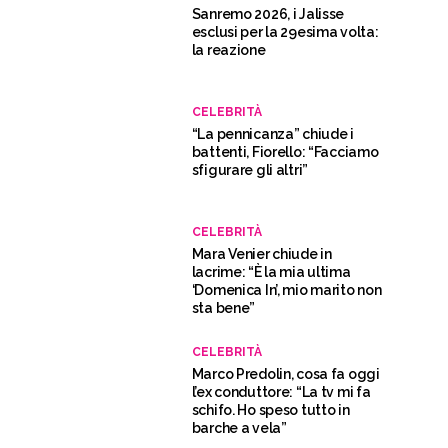
Sanremo 2026, i Jalisse
esclusi per la 29esima volta:
la reazione
CELEBRITÀ
“La pennicanza” chiude i
battenti, Fiorello: “Facciamo
sfigurare gli altri”
CELEBRITÀ
Mara Venier chiude in
lacrime: “È la mia ultima
‘Domenica In’, mio marito non
sta bene”
CELEBRITÀ
Marco Predolin, cosa fa oggi
l’ex conduttore: “La tv mi fa
schifo. Ho speso tutto in
barche a vela”