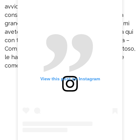
avvicinate al palco. A quel punto, Tananai ha
consegnato loro i premi appena vinti. “Per la
grande pazienza e per tutto il supporto che mi
avete dato”, ha detto. “Bello avere la famiglia qui
con te – ha commentato Vanessa Incontrada –
Complimenti signora per questo figlio strepitoso,
le hai fatte emozionare”. “Son delle piagnone
come me”, ha chiosato il cantante.
View this post on Instagram