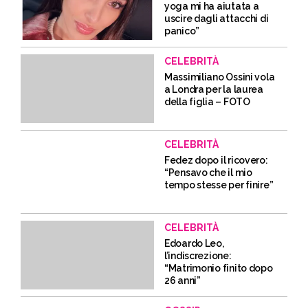
yoga mi ha aiutata a
uscire dagli attacchi di
panico”
CELEBRITÀ
Massimiliano Ossini vola
a Londra per la laurea
della figlia – FOTO
CELEBRITÀ
Fedez dopo il ricovero:
“Pensavo che il mio
tempo stesse per finire”
CELEBRITÀ
Edoardo Leo,
l’indiscrezione:
“Matrimonio finito dopo
26 anni”