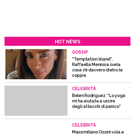
HOT NEWS
GOSSIP
“Temptation Island”,
Raffaella Mennoia svela
cosa c’è davvero dietro le
coppie
CELEBRITÀ
Belen Rodriguez: “Lo yoga
mi ha aiutata a uscire
dagli attacchi di panico”
CELEBRITÀ
Massimiliano Ossini vola a