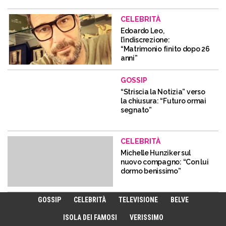
CELEBRITÀ
Edoardo Leo,
l’indiscrezione:
“Matrimonio finito dopo 26
anni”
GOSSIP
“Striscia la Notizia” verso
la chiusura: “Futuro ormai
segnato”
CELEBRITÀ
Michelle Hunziker sul
nuovo compagno: “Con lui
dormo benissimo”
GOSSIP
CELEBRITÀ
TELEVISIONE
BELVE
ISOLA DEI FAMOSI
VERISSIMO