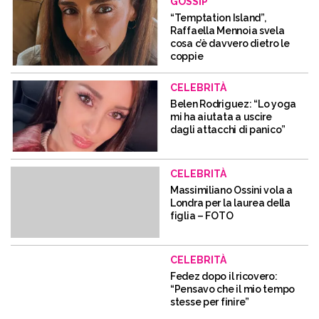
GOSSIP
“Temptation Island”,
Raffaella Mennoia svela
cosa c’è davvero dietro le
coppie
CELEBRITÀ
Belen Rodriguez: “Lo yoga
mi ha aiutata a uscire
dagli attacchi di panico”
CELEBRITÀ
Massimiliano Ossini vola a
Londra per la laurea della
figlia – FOTO
CELEBRITÀ
Fedez dopo il ricovero:
“Pensavo che il mio tempo
stesse per finire”