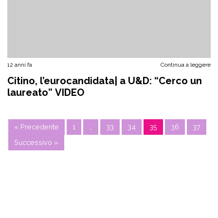
12 anni fa
Continua a leggere
Citino, l’eurocandidata| a U&D: “Cerco un
laureato” VIDEO
« Precedente
1
…
33
34
35
36
37
Successivo »