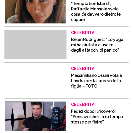
“Temptation Island”,
Raffaella Mennoia svela
cosa c’è davvero dietro le
coppie
CELEBRITÀ
Belen Rodriguez: “Lo yoga
mi ha aiutata a uscire
dagli attacchi di panico”
CELEBRITÀ
Massimiliano Ossini vola a
Londra per la laurea della
figlia – FOTO
CELEBRITÀ
Fedez dopo il ricovero:
“Pensavo che il mio tempo
stesse per finire”