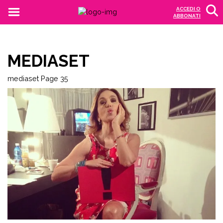
ACCEDI O
ABBONATI
MEDIASET
mediaset
Page 35