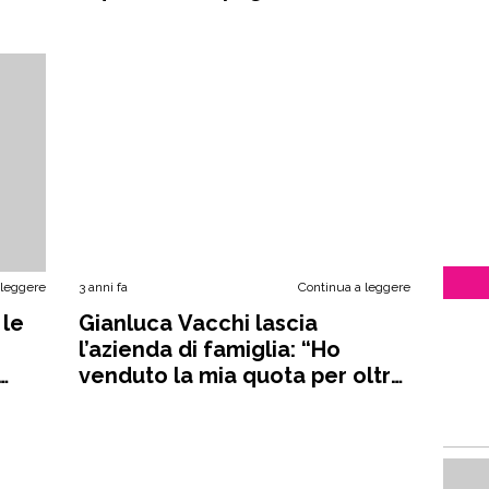
euro”
 leggere
3 anni fa
Continua a leggere
 le
Gianluca Vacchi lascia
l’azienda di famiglia: “Ho
venduto la mia quota per oltre
700 milioni”