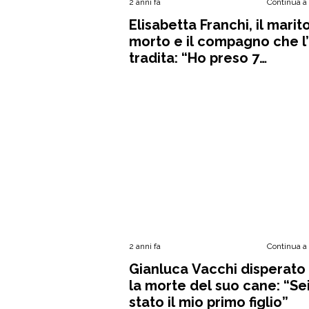
2 anni fa
Continua a
Elisabetta Franchi, il marit
morto e il compagno che l
tradita: “Ho preso 7
investigatori”
2 anni fa
Continua a
Gianluca Vacchi disperato
la morte del suo cane: “Se
stato il mio primo figlio”