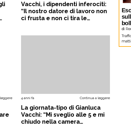
li
Vacchi, i dipendenti inferociti:
Eso
“Il nostro datore di lavoro non
sul
ci frusta e non ci tira le
bol
tazzine”
di
Re
Traffi
matti
 leggere
4 anni fa
Continua a leggere
La giornata-tipo di Gianluca
lare
Vacchi: “Mi sveglio alle 5 e mi
chiudo nella camera
iperbarica”