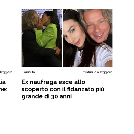
 leggere
4 anni fa
Continua a leggere
lia
Ex naufraga esce allo
ne:
scoperto con il fidanzato più
”
grande di 30 anni