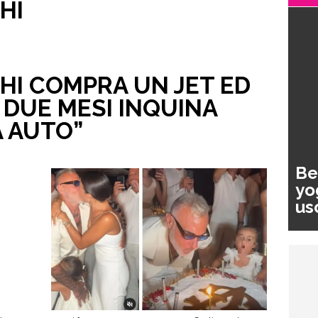
HI
HI COMPRA UN JET ED
N DUE MESI INQUINA
 AUTO”
Be
yo
us
pa