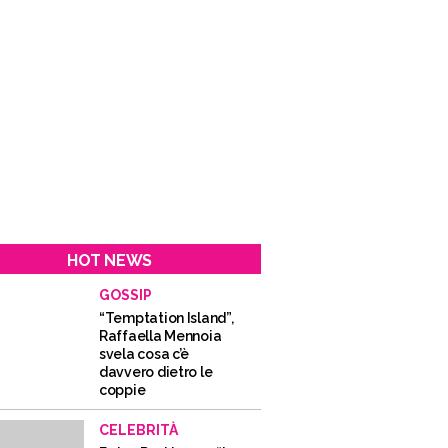
HOT NEWS
GOSSIP
“Temptation Island”,
Raffaella Mennoia
svela cosa c’è
davvero dietro le
coppie
CELEBRITÀ