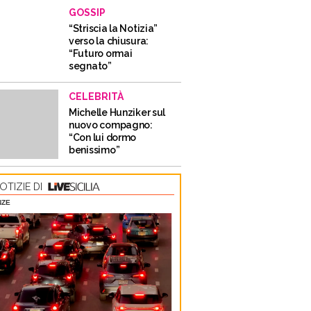
GOSSIP
“Striscia la Notizia”
verso la chiusura:
“Futuro ormai
segnato”
CELEBRITÀ
Michelle Hunziker sul
nuovo compagno:
“Con lui dormo
benissimo”
OTIZIE DI
NZE