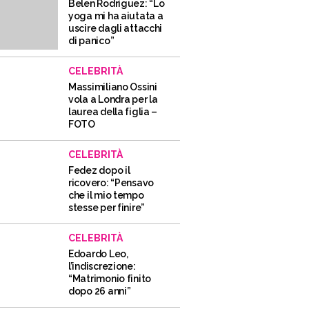
Belen Rodriguez: “Lo
yoga mi ha aiutata a
uscire dagli attacchi
di panico”
CELEBRITÀ
Massimiliano Ossini
vola a Londra per la
laurea della figlia –
FOTO
CELEBRITÀ
Fedez dopo il
ricovero: “Pensavo
che il mio tempo
stesse per finire”
CELEBRITÀ
Edoardo Leo,
l’indiscrezione:
“Matrimonio finito
dopo 26 anni”