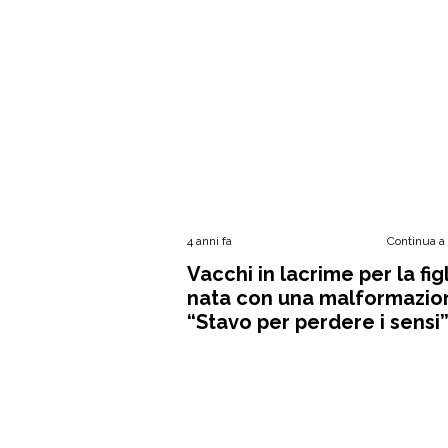
4 anni fa
Continua a
Vacchi in lacrime per la fig
nata con una malformazio
“Stavo per perdere i sensi