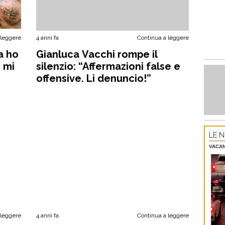
 leggere
4 anni fa
Continua a leggere
a ho
Gianluca Vacchi rompe il
e mi
silenzio: “Affermazioni false e
offensive. Li denuncio!”
LE N
VACA
 leggere
4 anni fa
Continua a leggere