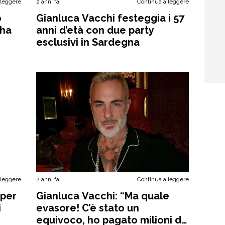
 leggere
2 anni fa
Continua a leggere
o
Gianluca Vacchi festeggia i 57
’ha
anni d’età con due party
esclusivi in Sardegna
 leggere
2 anni fa
Continua a leggere
 per
Gianluca Vacchi: “Ma quale
i
evasore! C’è stato un
equivoco, ho pagato milioni di