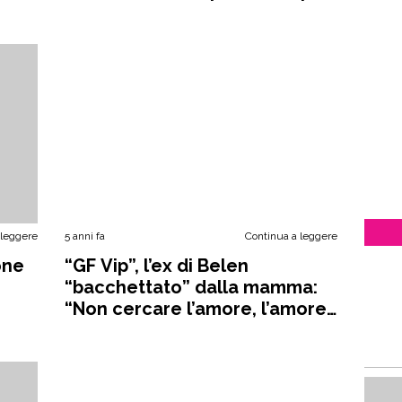
topi”
 leggere
5 anni fa
Continua a leggere
one
“GF Vip”, l’ex di Belen
“bacchettato” dalla mamma:
“Non cercare l’amore, l’amore
troverà te”