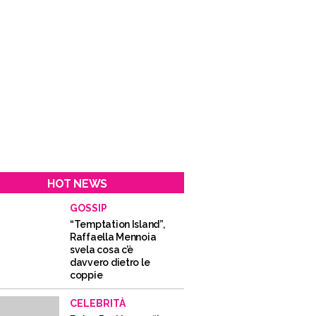
HOT NEWS
GOSSIP
“Temptation Island”,
Raffaella Mennoia
svela cosa c’è
davvero dietro le
coppie
CELEBRITÀ