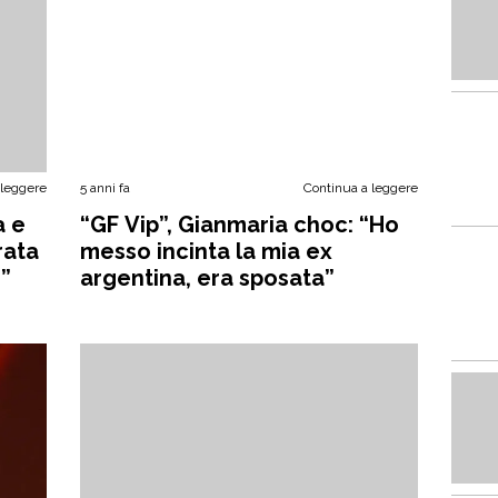
 leggere
5 anni fa
Continua a leggere
a e
“GF Vip”, Gianmaria choc: “Ho
rata
messo incinta la mia ex
o”
argentina, era sposata”