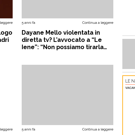
 leggere
5 anni fa
Continua a leggere
ologo
Dayane Mello violentata in
adri
diretta tv? L’avvocato a “Le
Iene”: “Non possiamo tirarla
fuori da lì”
LE N
VACA
 leggere
5 anni fa
Continua a leggere