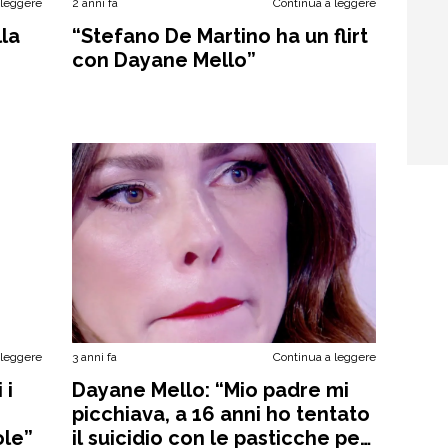
 leggere
2 anni fa
Continua a leggere
la
“Stefano De Martino ha un flirt
con Dayane Mello”
 leggere
3 anni fa
Continua a leggere
 i
Dayane Mello: “Mio padre mi
picchiava, a 16 anni ho tentato
ole”
il suicidio con le pasticche per