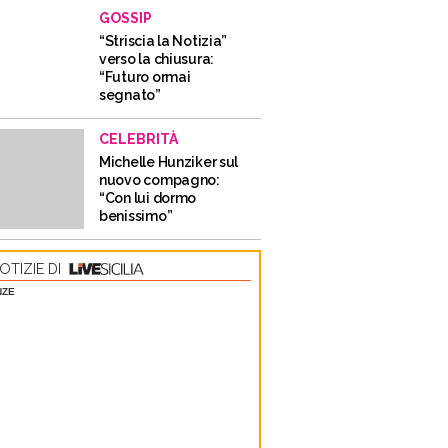
GOSSIP
“Striscia la Notizia”
verso la chiusura:
“Futuro ormai
segnato”
CELEBRITÀ
Michelle Hunziker sul
nuovo compagno:
“Con lui dormo
benissimo”
OTIZIE DI
NZE