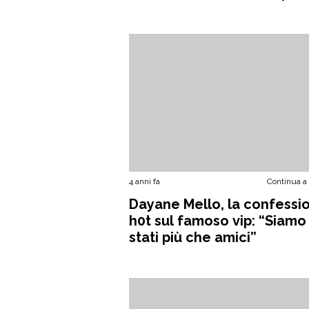
4 anni fa
Continua a
Dayane Mello, la confessi
h0t sul famoso vip: “Siamo
stati più che amici”