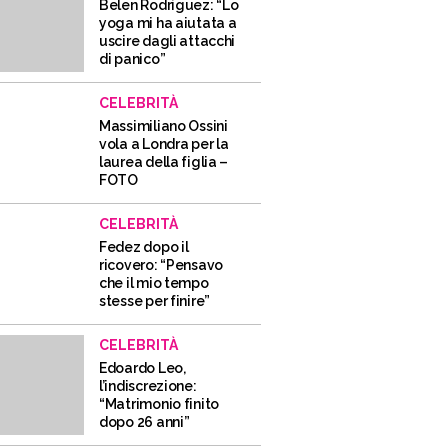
Belen Rodriguez: “Lo
yoga mi ha aiutata a
uscire dagli attacchi
di panico”
CELEBRITÀ
Massimiliano Ossini
vola a Londra per la
laurea della figlia –
FOTO
CELEBRITÀ
Fedez dopo il
ricovero: “Pensavo
che il mio tempo
stesse per finire”
CELEBRITÀ
Edoardo Leo,
l’indiscrezione:
“Matrimonio finito
dopo 26 anni”