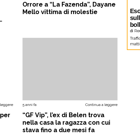
Orrore a “La Fazenda”, Dayane
Eso
n
Mello vittima di molestie
sul
bol
di
Re
Traffi
matti
 leggere
5 anni fa
Continua a leggere
 per
“GF Vip”, l’ex di Belen trova
nella casa la ragazza con cui
stava fino a due mesi fa