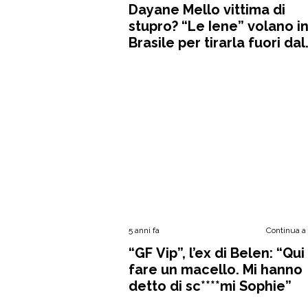
Dayane Mello vittima di
stupro? “Le Iene” volano i
Brasile per tirarla fuori dal
reality
5 anni fa
Continua a
“GF Vip”, l’ex di Belen: “Qui
fare un macello. Mi hanno
detto di sc****mi Sophie”