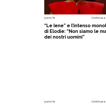
5 anni fa
Continua a
“Le Iene” e l’intenso mon
di Elodie: “Non siamo le m
dei nostri uomini”
5 anni fa
Continua a