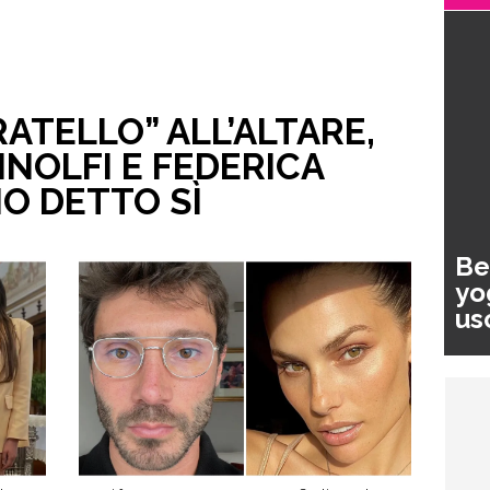
ATELLO” ALL’ALTARE,
NOLFI E FEDERICA
O DETTO SÌ
Be
yo
us
pa