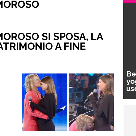
MOROSO
OROSO SI SPOSA, LA
ATRIMONIO A FINE
Be
yo
us
pa