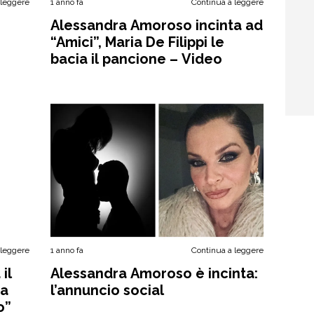
 leggere
1 anno fa
Continua a leggere
Alessandra Amoroso incinta ad
“Amici”, Maria De Filippi le
bacia il pancione – Video
 leggere
1 anno fa
Continua a leggere
il
Alessandra Amoroso è incinta:
ta
l’annuncio social
o”