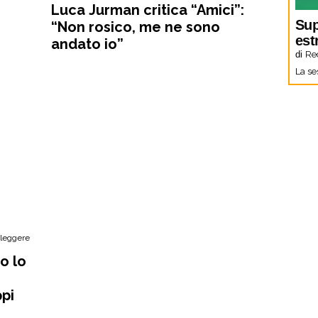
Luca Jurman critica “Amici”:
Sup
“Non rosico, me ne sono
est
andato io”
di
Re
La se
 leggere
o lo
ppi