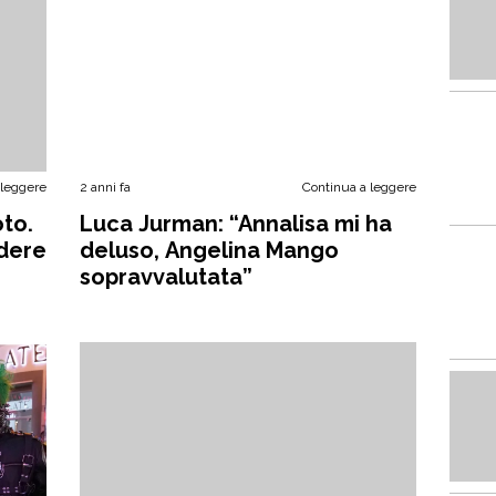
 leggere
2 anni fa
Continua a leggere
to.
Luca Jurman: “Annalisa mi ha
edere
deluso, Angelina Mango
sopravvalutata”