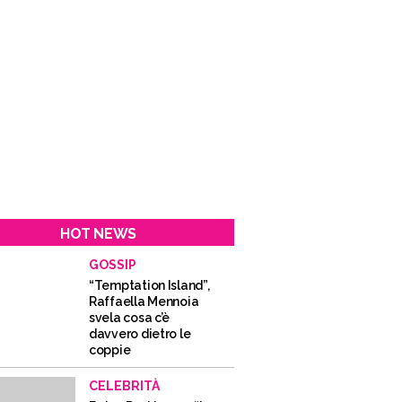
HOT NEWS
GOSSIP
“Temptation Island”,
Raffaella Mennoia
svela cosa c’è
davvero dietro le
coppie
CELEBRITÀ