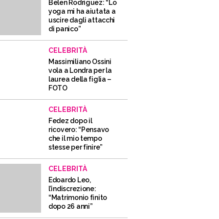
Belen Rodriguez: “Lo
yoga mi ha aiutata a
uscire dagli attacchi
di panico”
CELEBRITÀ
Massimiliano Ossini
vola a Londra per la
laurea della figlia –
FOTO
CELEBRITÀ
Fedez dopo il
ricovero: “Pensavo
che il mio tempo
stesse per finire”
CELEBRITÀ
Edoardo Leo,
l’indiscrezione:
“Matrimonio finito
dopo 26 anni”