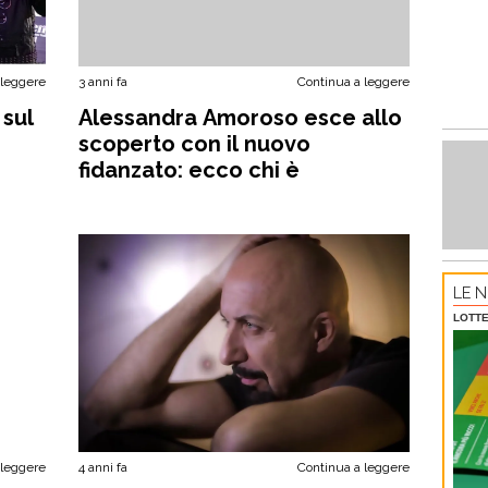
 leggere
3 anni fa
Continua a leggere
 sul
Alessandra Amoroso esce allo
scoperto con il nuovo
fidanzato: ecco chi è
LE N
LOTTE
 leggere
4 anni fa
Continua a leggere