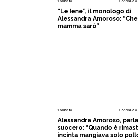
1 anno fa
Continua a
“Le Iene”, il monologo di
Alessandra Amoroso: “Che
mamma sarò”
1 anno fa
Continua a
Alessandra Amoroso, parla 
suocero: “Quando è rimas
incinta mangiava solo poll