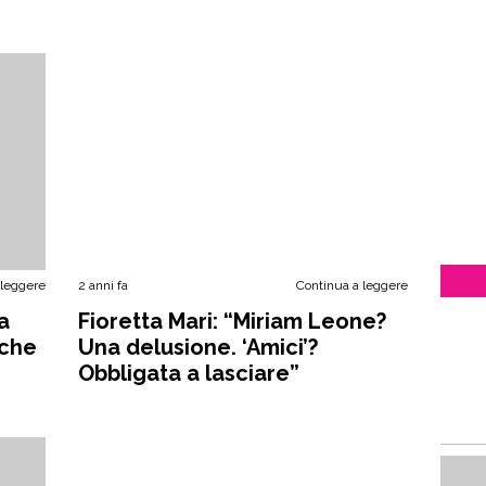
 leggere
2 anni fa
Continua a leggere
a
Fioretta Mari: “Miriam Leone?
nche
Una delusione. ‘Amici’?
Obbligata a lasciare”